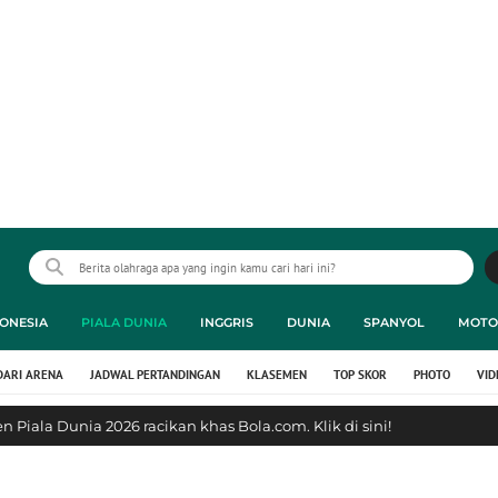
ONESIA
PIALA DUNIA
INGGRIS
DUNIA
SPANYOL
MOTO
DARI ARENA
JADWAL PERTANDINGAN
KLASEMEN
TOP SKOR
PHOTO
VID
 Piala Dunia 2026 racikan khas Bola.com. Klik di sini!