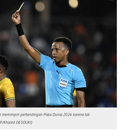
tal memimpin pertandingan Piala Dunia 2026 karena tak
AFP/Khaled DESOUKI)