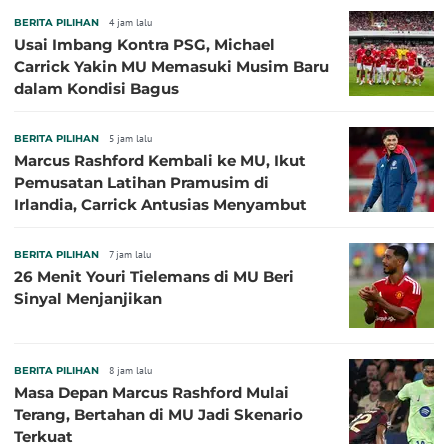
BERITA PILIHAN
4 jam lalu
Usai Imbang Kontra PSG, Michael
Carrick Yakin MU Memasuki Musim Baru
dalam Kondisi Bagus
BERITA PILIHAN
5 jam lalu
Marcus Rashford Kembali ke MU, Ikut
Pemusatan Latihan Pramusim di
Irlandia, Carrick Antusias Menyambut
BERITA PILIHAN
7 jam lalu
26 Menit Youri Tielemans di MU Beri
Sinyal Menjanjikan
BERITA PILIHAN
8 jam lalu
Masa Depan Marcus Rashford Mulai
Terang, Bertahan di MU Jadi Skenario
Terkuat