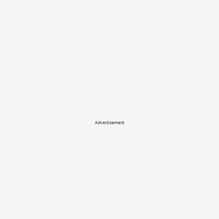
Advertisement