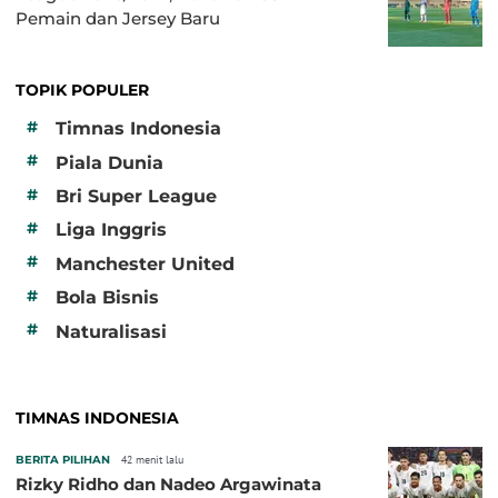
Pemain dan Jersey Baru
TOPIK POPULER
#
Timnas Indonesia
#
Piala Dunia
#
Bri Super League
#
Liga Inggris
#
Manchester United
#
Bola Bisnis
#
Naturalisasi
TIMNAS INDONESIA
BERITA PILIHAN
42 menit lalu
Rizky Ridho dan Nadeo Argawinata