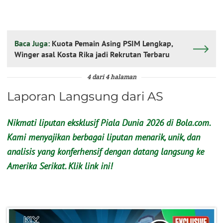
Baca Juga:
Kuota Pemain Asing PSIM Lengkap,
Winger asal Kosta Rika jadi Rekrutan Terbaru
4 dari 4 halaman
Laporan Langsung dari AS
Nikmati liputan eksklusif Piala Dunia 2026 di Bola.com.
Kami menyajikan berbagai liputan menarik, unik, dan
analisis yang konferhensif dengan datang langsung ke
Amerika Serikat. Klik link ini!