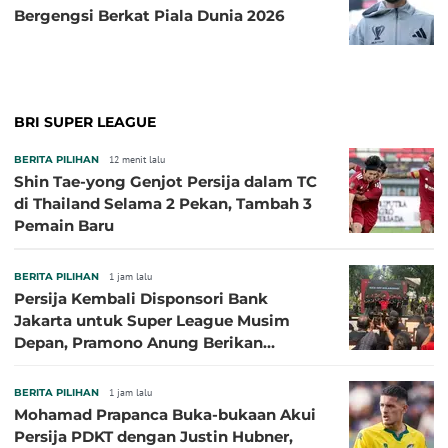
Bergengsi Berkat Piala Dunia 2026
BRI SUPER LEAGUE
BERITA PILIHAN
12 menit lalu
Shin Tae-yong Genjot Persija dalam TC
di Thailand Selama 2 Pekan, Tambah 3
Pemain Baru
BERITA PILIHAN
1 jam lalu
Persija Kembali Disponsori Bank
Jakarta untuk Super League Musim
Depan, Pramono Anung Berikan
Penjelasan terkait Dukungan BUMD
BERITA PILIHAN
1 jam lalu
Mohamad Prapanca Buka-bukaan Akui
Persija PDKT dengan Justin Hubner,