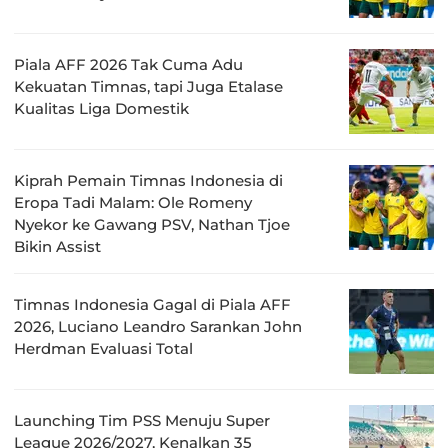
Piala AFF 2026 Tak Cuma Adu
Kekuatan Timnas, tapi Juga Etalase
Kualitas Liga Domestik
Kiprah Pemain Timnas Indonesia di
Eropa Tadi Malam: Ole Romeny
Nyekor ke Gawang PSV, Nathan Tjoe
Bikin Assist
Timnas Indonesia Gagal di Piala AFF
2026, Luciano Leandro Sarankan John
Herdman Evaluasi Total
Launching Tim PSS Menuju Super
League 2026/2027, Kenalkan 35