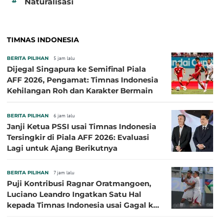
#
Naturalisasi
TIMNAS INDONESIA
BERITA PILIHAN
5 jam lalu
Dijegal Singapura ke Semifinal Piala
AFF 2026, Pengamat: Timnas Indonesia
Kehilangan Roh dan Karakter Bermain
BERITA PILIHAN
6 jam lalu
Janji Ketua PSSI usai Timnas Indonesia
Tersingkir di Piala AFF 2026: Evaluasi
Lagi untuk Ajang Berikutnya
BERITA PILIHAN
7 jam lalu
Puji Kontribusi Ragnar Oratmangoen,
Luciano Leandro Ingatkan Satu Hal
kepada Timnas Indonesia usai Gagal ke
Semifinal Piala AFF 2026