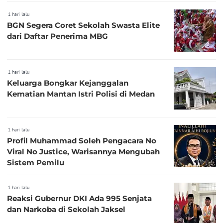
1 hari lalu
BGN Segera Coret Sekolah Swasta Elite
dari Daftar Penerima MBG
1 hari lalu
Keluarga Bongkar Kejanggalan
Kematian Mantan Istri Polisi di Medan
1 hari lalu
Profil Muhammad Soleh Pengacara No
Viral No Justice, Warisannya Mengubah
Sistem Pemilu
1 hari lalu
Reaksi Gubernur DKI Ada 995 Senjata
dan Narkoba di Sekolah Jaksel