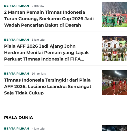
BERITA PILIHAN
7 jam lalu
2 Mantan Pemain Timnas Indonesia
Turun Gunung, Soekarno Cup 2026 Jadi
Wadah Pencarian Bakat di Daerah
BERITA PILIHAN
8 jam lalu
Piala AFF 2026 Jadi Ajang John
Herdman Menilai Pemain yang Layak
Perkuat Timnas Indonesia di FIFA
ASEAN Cup 2026
BERITA PILIHAN
10 jam lalu
Timnas Indonesia Tersingkir dari Piala
AFF 2026, Luciano Leandro: Semangat
Saja Tidak Cukup
PIALA DUNIA
BERITA PILIHAN
4 jam lalu