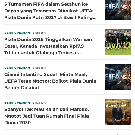
5 Turnamen FIFA dalam Setahun ke
Depan yang Terancam Diboikot UEFA:
Piala Dunia Putri 2027 di Brasil Paling
Besar
BERITA PILIHAN
1 hari lalu
Piala Dunia 2026 Tinggalkan Warisan
Besar, Kanada Investasikan Rp17,9
Triliun untuk Olahraga Terbesar
Sepanjang Sejarah
BERITA PILIHAN
1 hari lalu
Gianni Infantino Sudah Minta Maaf,
UEFA Tetap Ngotot: Boikot Piala Dunia
Belum Dicabut
BERITA PILIHAN
1 hari lalu
Spanyol Tak Mau Kalah dari Maroko,
Ngotot Jadi Tuan Rumah Final Piala
Dunia 2030