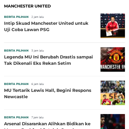
MANCHESTER UNITED
BERITA PILIHAN
2 jam lalu
Intip Skuad Manchester United untuk
Uji Coba Lawan PSG
BERITA PILIHAN
3 jam lalu
Legenda MU Ini Berubah Drastis sampai
Tak Dikenali Eks Rekan Setim
BERITA PILIHAN
6 jam lalu
MU Tertarik Lewis Hall, Begini Respons
Newcastle
BERITA PILIHAN
7 jam lalu
Arsenal Disarankan Alihkan Bidikan ke