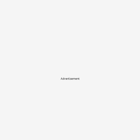
Advertisement