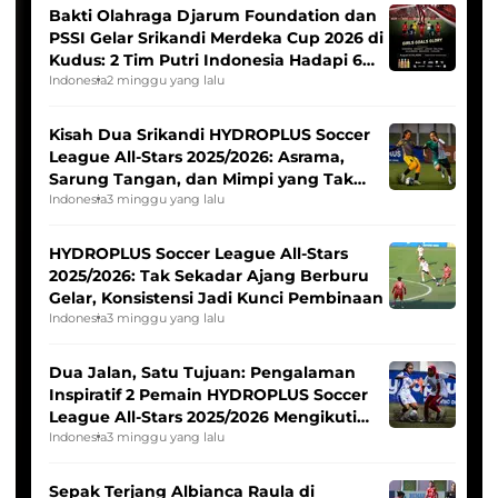
Bakti Olahraga Djarum Foundation dan
PSSI Gelar Srikandi Merdeka Cup 2026 di
Kudus: 2 Tim Putri Indonesia Hadapi 6
Tim Asia
Indonesia
2 minggu yang lalu
Kisah Dua Srikandi HYDROPLUS Soccer
League All-Stars 2025/2026: Asrama,
Sarung Tangan, dan Mimpi yang Tak
Pernah Padam
Indonesia
3 minggu yang lalu
HYDROPLUS Soccer League All-Stars
2025/2026: Tak Sekadar Ajang Berburu
Gelar, Konsistensi Jadi Kunci Pembinaan
Indonesia
3 minggu yang lalu
Dua Jalan, Satu Tujuan: Pengalaman
Inspiratif 2 Pemain HYDROPLUS Soccer
League All-Stars 2025/2026 Mengikuti
Seleksi Timnas Indonesia Putri
Indonesia
3 minggu yang lalu
Sepak Terjang Albianca Raula di