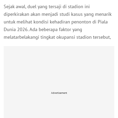
Sejak awal, duel yang tersaji di stadion ini
diperkirakan akan menjadi studi kasus yang menarik
untuk melihat kondisi kehadiran penonton di Piala
Dunia 2026. Ada beberapa faktor yang
melatarbelakangi tingkat okupansi stadion tersebut,
Advertisement