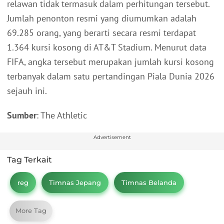
relawan tidak termasuk dalam perhitungan tersebut.
Jumlah penonton resmi yang diumumkan adalah
69.285 orang, yang berarti secara resmi terdapat
1.364 kursi kosong di AT&T Stadium. Menurut data
FIFA, angka tersebut merupakan jumlah kursi kosong
terbanyak dalam satu pertandingan Piala Dunia 2026
sejauh ini.
Sumber
: The Athletic
Advertisement
Tag Terkait
reg
Timnas Jepang
Timnas Belanda
More Tag