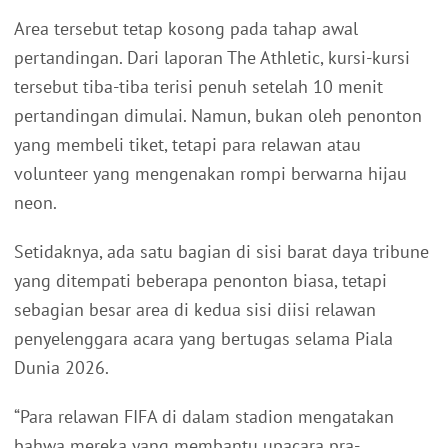
Area tersebut tetap kosong pada tahap awal
pertandingan. Dari laporan The Athletic, kursi-kursi
tersebut tiba-tiba terisi penuh setelah 10 menit
pertandingan dimulai. Namun, bukan oleh penonton
yang membeli tiket, tetapi para relawan atau
volunteer yang mengenakan rompi berwarna hijau
neon.
Setidaknya, ada satu bagian di sisi barat daya tribune
yang ditempati beberapa penonton biasa, tetapi
sebagian besar area di kedua sisi diisi relawan
penyelenggara acara yang bertugas selama Piala
Dunia 2026.
“Para relawan FIFA di dalam stadion mengatakan
bahwa mereka yang membantu upacara pra-