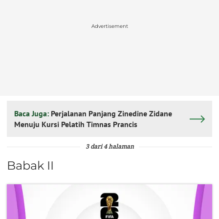
Advertisement
Baca Juga:
Perjalanan Panjang Zinedine Zidane
Menuju Kursi Pelatih Timnas Prancis
3 dari 4 halaman
Babak II