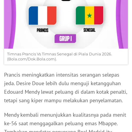
Timnas Prancis Vs Timnas Senegal di Piala Dunia 2026.
(Bola.com/Dok.Bola.com).
Prancis meningkatkan intensitas serangan selepas
jeda. Desire Doue lebih dulu menguji ketangguhan
Edouard Mendy lewat peluang di dalam kotak penalti,
tetapi sang kiper mampu melakukan penyelamatan.
Mendy kembali menunjukkan kualitasnya pada menit
ke-56 saat menggagalkan peluang emas Mbappe.
Tembakan mendatar penyerang Real Madrid itu