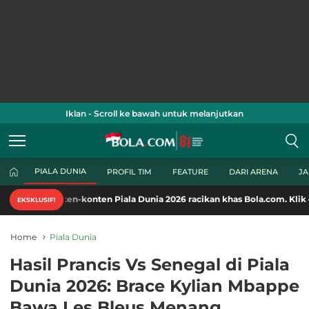
Iklan - Scroll ke bawah untuk melanjutkan
PIALA DUNIA
PROFIL TIM
FEATURE
DARI ARENA
J
ten-konten Piala Dunia 2026 racikan khas Bola.com. Klik di sini!
EKSKLUSIF!
Home
Piala Dunia
Hasil Prancis Vs Senegal di Piala
Dunia 2026: Brace Kylian Mbappe
Bawa Les Bleus Menang