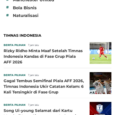
#
Bola Bisnis
#
Naturalisasi
TIMNAS INDONESIA
BERITA PILIHAN
7 jam lalu
Rizky Ridho Minta Maaf Setelah Timnas
Indonesia Kandas di Fase Grup Piala
AFF 2026
BERITA PILIHAN
7 jam lalu
Gagal Tembus Semifinal Piala AFF 2026,
Timnas Indonesia Ukir Catatan Kelam: 6
Kali Tersingkir di Fase Grup
BERITA PILIHAN
7 jam lalu
Song Ui-young Selamat dari Kartu