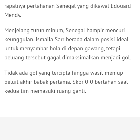
rapatnya pertahanan Senegal yang dikawal Edouard
Mendy.
Menjelang turun minum, Senegal hampir mencuri
keunggulan. Ismaila Sarr berada dalam posisi ideal
untuk menyambar bola di depan gawang, tetapi
peluang tersebut gagal dimaksimalkan menjadi gol.
Tidak ada gol yang tercipta hingga wasit meniup
peluit akhir babak pertama. Skor 0-0 bertahan saat
kedua tim memasuki ruang ganti.