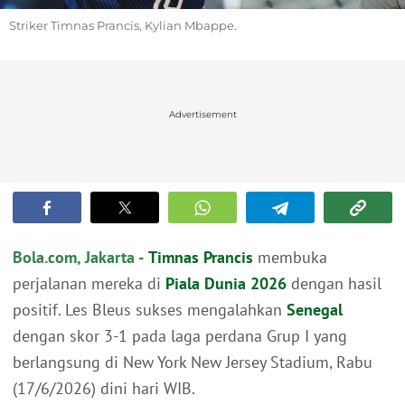
Striker Timnas Prancis, Kylian Mbappe.
Advertisement
Bola.com, Jakarta -
Timnas Prancis
membuka
perjalanan mereka di
Piala Dunia 2026
dengan hasil
positif. Les Bleus sukses mengalahkan
Senegal
dengan skor 3-1 pada laga perdana Grup I yang
berlangsung di New York New Jersey Stadium, Rabu
(17/6/2026) dini hari WIB.