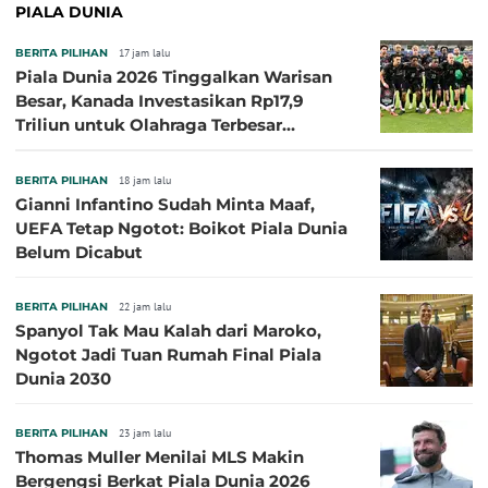
PIALA DUNIA
BERITA PILIHAN
17 jam lalu
Piala Dunia 2026 Tinggalkan Warisan
Besar, Kanada Investasikan Rp17,9
Triliun untuk Olahraga Terbesar
Sepanjang Sejarah
BERITA PILIHAN
18 jam lalu
Gianni Infantino Sudah Minta Maaf,
UEFA Tetap Ngotot: Boikot Piala Dunia
Belum Dicabut
BERITA PILIHAN
22 jam lalu
Spanyol Tak Mau Kalah dari Maroko,
Ngotot Jadi Tuan Rumah Final Piala
Dunia 2030
BERITA PILIHAN
23 jam lalu
Thomas Muller Menilai MLS Makin
Bergengsi Berkat Piala Dunia 2026