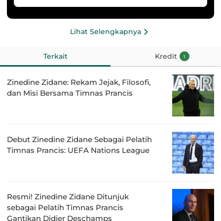
Lihat Selengkapnya
Terkait
Kredit
1
Zinedine Zidane: Rekam Jejak, Filosofi,
dan Misi Bersama Timnas Prancis
Debut Zinedine Zidane Sebagai Pelatih
Timnas Prancis: UEFA Nations League
Resmi! Zinedine Zidane Ditunjuk
sebagai Pelatih Timnas Prancis
Gantikan Didier Deschamps