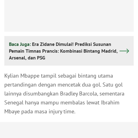
Baca Juga:
Era Zidane Dimulai! Prediksi Susunan
Pemain Timnas Prancis: Kombinasi Bintang Madrid,
Arsenal, dan PSG
Kylian Mbappe tampil sebagai bintang utama
pertandingan dengan mencetak dua gol. Satu gol
lainnya disumbangkan Bradley Barcola, sementara
Senegal hanya mampu membalas lewat Ibrahim
Mbaye pada masa injury time.