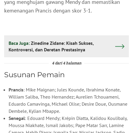
yang menghujam gawang Mendy dan memastikan
kemenangan Prancis dengan skor 3-1.
Baca Juga:
Zinedine Zidane: Kisah Sukses,
Kontroversi, dan Deretan Prestasinya
4 dari 4 halaman
Susunan Pemain
Prancis
: Mike Maignan; Jules Kounde, Ibrahima Konate,
William Saliba, Theo Hernandez; Aurelien Tchouameni,
Eduardo Camavinga, Michael Olise; Desire Doue, Ousmane
Dembele, Kylian Mbappe.
Senegal
: Edouard Mendy; Krépin Diatta, Kalidou Koulibaly,
Moussa Niakhate, Ismail Jakobs; Pape Matar Sarr, Lamine
Camara, Habib Diarra; Ismaila Sarr, Nicolas Jackson, Sadio