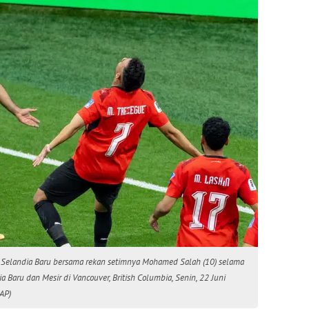
 Selandia Baru bersama rekan setimnya Mohamed Salah (10) selama
 Baru dan Mesir di Vancouver, British Columbia, Senin, 22 Juni
AP)