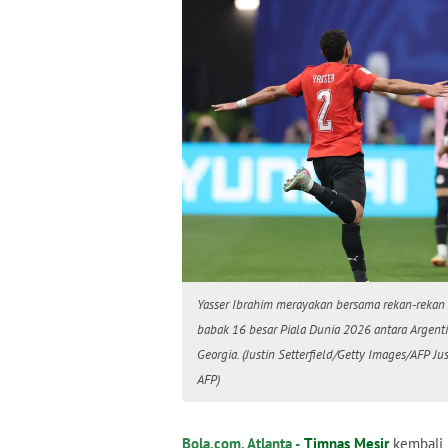
Yasser Ibrahim merayakan bersama rekan-rekan
babak 16 besar Piala Dunia 2026 antara Argentin
Georgia. (Justin Setterfield/Getty Images/AFP 
AFP)
Bola.com, Atlanta -
Timnas Mesir
kembali 