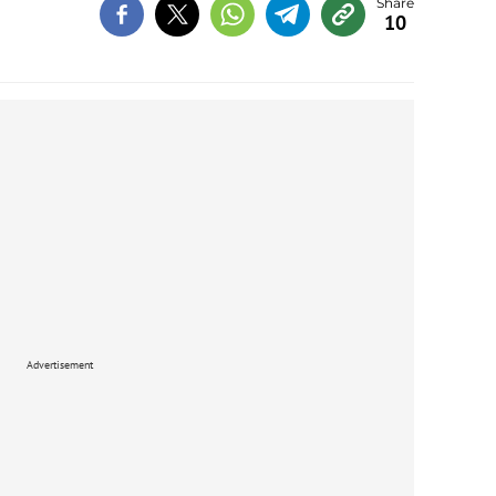
10
Advertisement