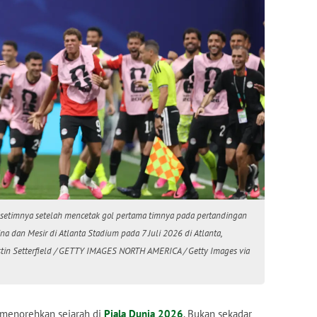
 setimnya setelah mencetak gol pertama timnya pada pertandingan
a dan Mesir di Atlanta Stadium pada 7 Juli 2026 di Atlanta,
Justin Setterfield / GETTY IMAGES NORTH AMERICA / Getty Images via
menorehkan sejarah di
Piala Dunia 2026
. Bukan sekadar