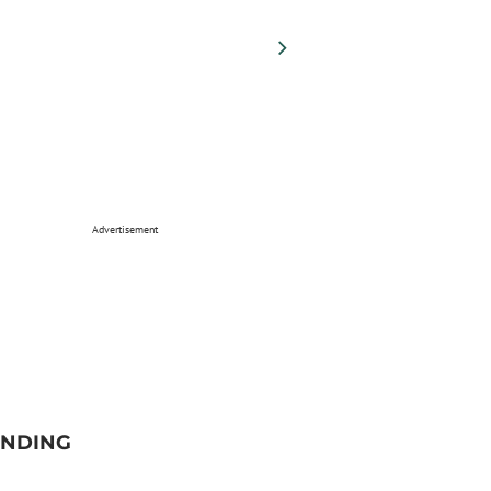
Advertisement
ENDING