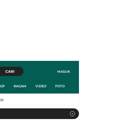
CARI
MASUK
GP
RAGAM
VIDEO
FOTO
EO