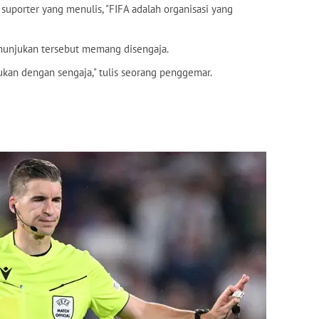
 suporter yang menulis, "FIFA adalah organisasi yang
nunjukan tersebut memang disengaja.
akukan dengan sengaja," tulis seorang penggemar.