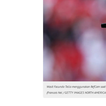
Wasit Facundo Tello menggunakan RefCam saat 
(Francois Nel / GETTY IMAGES NORTH AMERICA /