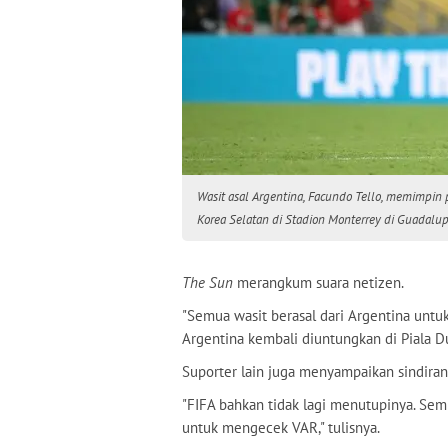
Wasit asal Argentina, Facundo Tello, memimpin 
Korea Selatan di Stadion Monterrey di Guadalup
The Sun
merangkum suara netizen.
"Semua wasit berasal dari Argentina untu
Argentina kembali diuntungkan di Piala Dun
Suporter lain juga menyampaikan sindiran
"FIFA bahkan tidak lagi menutupinya. Semu
untuk mengecek VAR," tulisnya.