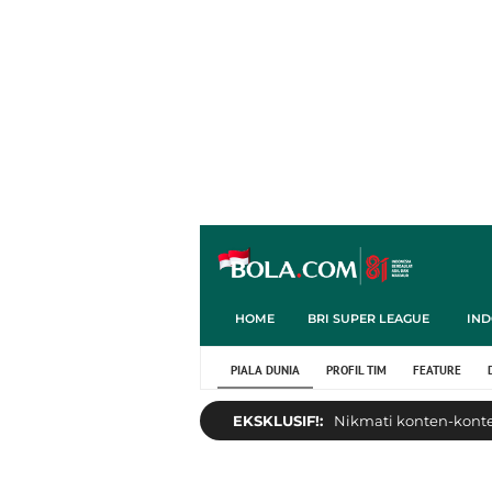
HOME
BRI SUPER LEAGUE
IND
PIALA DUNIA
PROFIL TIM
FEATURE
EKSKLUSIF!:
Nikmati konten-konten