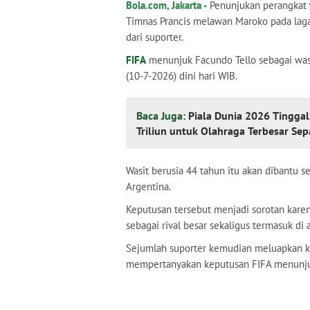
Bola.com, Jakarta -
Penunjukan perangkat
Timnas Prancis melawan Maroko pada lag
dari suporter.
FIFA
menunjuk Facundo Tello sebagai wasi
(10-7-2026) dini hari WIB.
Baca Juga:
Piala Dunia 2026 Tinggal
Triliun untuk Olahraga Terbesar Sep
Wasit berusia 44 tahun itu akan dibantu s
Argentina.
Keputusan tersebut menjadi sorotan kare
sebagai rival besar sekaligus termasuk di a
Sejumlah suporter kemudian meluapkan k
mempertanyakan keputusan FIFA menunjuk 