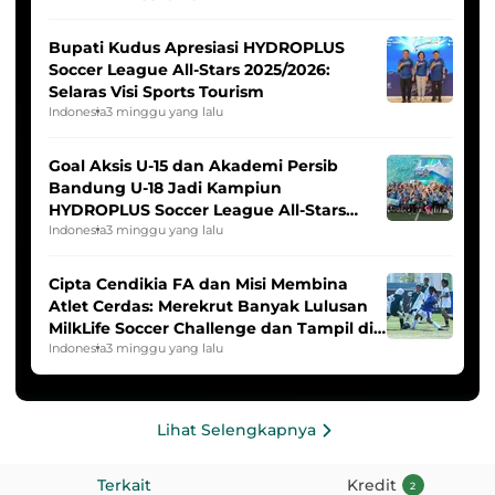
Bupati Kudus Apresiasi HYDROPLUS
Soccer League All-Stars 2025/2026:
Selaras Visi Sports Tourism
Indonesia
3 minggu yang lalu
Goal Aksis U-15 dan Akademi Persib
Bandung U-18 Jadi Kampiun
HYDROPLUS Soccer League All-Stars
2025/2026
Indonesia
3 minggu yang lalu
Cipta Cendikia FA dan Misi Membina
Atlet Cerdas: Merekrut Banyak Lulusan
MilkLife Soccer Challenge dan Tampil di
HYDROPLUS Soccer League
Indonesia
3 minggu yang lalu
Lihat Selengkapnya
Terkait
Kredit
2