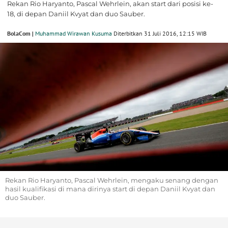
Rekan Rio Haryanto, Pascal Wehrlein, akan start dari posisi ke-
18, di depan Daniil Kvyat dan duo Sauber.
BolaCom |
Muhammad Wirawan Kusuma
Diterbitkan 31 Juli 2016, 12:15 WIB
Rekan Rio Haryanto, Pascal Wehrlein, mengaku senang dengan
hasil kualifikasi di mana dirinya start di depan Daniil Kvyat dan
duo Sauber.