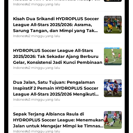
Tim Asia
Indonesia
2 minggu yang lalu
Kisah Dua Srikandi HYDROPLUS Soccer
League All-Stars 2025/2026: Asrama,
Sarung Tangan, dan Mimpi yang Tak
Pernah Padam
Indonesia
2 minggu yang lalu
HYDROPLUS Soccer League All-Stars
2025/2026: Tak Sekadar Ajang Berburu
Gelar, Konsistensi Jadi Kunci Pembinaan
Indonesia
2 minggu yang lalu
Dua Jalan, Satu Tujuan: Pengalaman
Inspiratif 2 Pemain HYDROPLUS Soccer
League All-Stars 2025/2026 Mengikuti
Seleksi Timnas Indonesia Putri
Indonesia
3 minggu yang lalu
Sepak Terjang Albianca Raula di
HYDROPLUS Soccer League: Menemukan
Jalan untuk Mengejar Mimpi ke Timnas
Indonesia Putri
Indonesia
3 minggu yang lalu