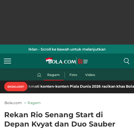
Iklan - Scroll ke bawah untuk melanjutkan
Ragam
Foto
Video
Nikmati konten-konten Piala Dunia 2026 racikan khas Bola.com. Klik d
EKSKLUSIF!
Bola.com
Ragam
Rekan Rio Senang Start di
Depan Kvyat dan Duo Sauber