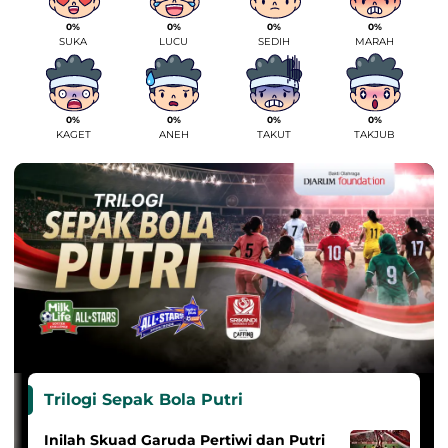
0%
0%
0%
0%
SUKA
LUCU
SEDIH
MARAH
0%
0%
0%
0%
KAGET
ANEH
TAKUT
TAKJUB
Trilogi Sepak Bola Putri
Inilah Skuad Garuda Pertiwi dan Putri