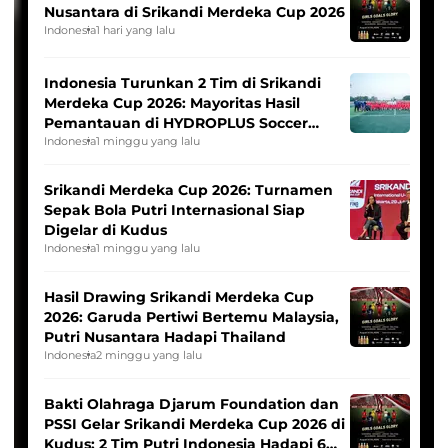
Nusantara di Srikandi Merdeka Cup 2026
Indonesia
1 hari yang lalu
Indonesia Turunkan 2 Tim di Srikandi
Merdeka Cup 2026: Mayoritas Hasil
Pemantauan di HYDROPLUS Soccer
League
Indonesia
1 minggu yang lalu
Srikandi Merdeka Cup 2026: Turnamen
Sepak Bola Putri Internasional Siap
Digelar di Kudus
Indonesia
1 minggu yang lalu
Hasil Drawing Srikandi Merdeka Cup
2026: Garuda Pertiwi Bertemu Malaysia,
Putri Nusantara Hadapi Thailand
Indonesia
2 minggu yang lalu
Bakti Olahraga Djarum Foundation dan
PSSI Gelar Srikandi Merdeka Cup 2026 di
Kudus: 2 Tim Putri Indonesia Hadapi 6