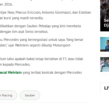
er 2016.
elipe Nasr, Marcus Ericcson, Antonio Giovinazzi, dan Esteban
 kursi yang masih tersedia.
Se
Dj
ikaitkan dengan Sauber. Pebalap yang kini membela
Ma
dengan tim asal Swiss tersebut.
Ta
hu. Mercedes yang bernegosiasi untuk saya. Yang benar
ber," ujar Wehrlein seperti dikutip Motorsport-
lum tahu apakah bakal tetap bertahan di F1 atau tidak
n kepada Mercedes.
ascal Wehrlein
yang terikat kontrak dengan Mercedes
L
r Racing
Sauber