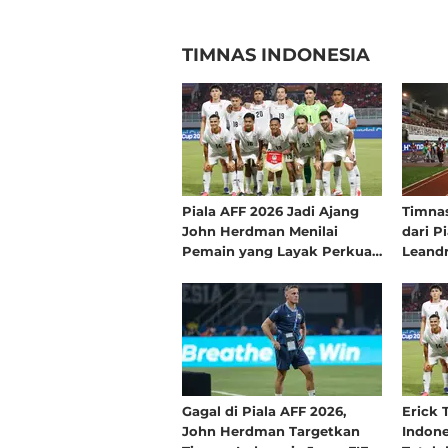
TIMNAS INDONESIA
Piala AFF 2026 Jadi Ajang
Timnas
John Herdman Menilai
dari P
Pemain yang Layak Perkuat
Leandr
Timnas Indonesia di FIFA
Tidak
ASEAN Cup 2026
Gagal di Piala AFF 2026,
Erick 
John Herdman Targetkan
Indone