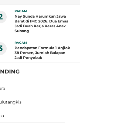
Berbeda
RAGAM
2
Nay Sunda Harumkan Jawa
Barat di IMC 2026: Dua Emas
Jadi Buah Kerja Keras Anak
Subang
RAGAM
3
Pendapatan Formula 1 Anjlok
38 Persen, Jumlah Balapan
Jadi Penyebab
ENDING
ara
ulutangkis
pa