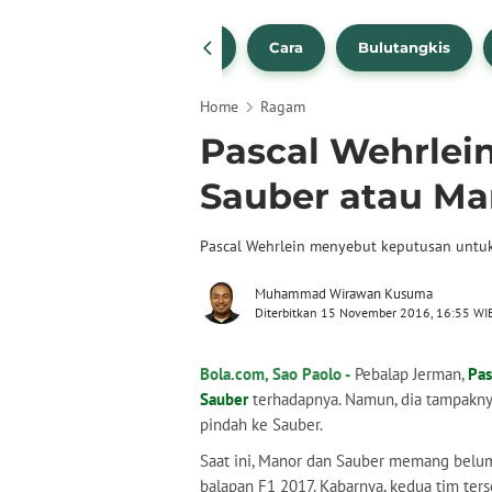
1
NBA
Bola Beli
Cara
Bulutangkis
Home
Ragam
Pascal Wehrlei
Sauber atau Ma
Pascal Wehrlein menyebut keputusan untu
Muhammad Wirawan Kusuma
Diterbitkan 15 November 2016, 16:55 WI
Bola.com, Sao Paolo -
Pebalap Jerman,
Pas
Sauber
terhadapnya. Namun, dia tampaknya
pindah ke Sauber.
Saat ini, Manor dan Sauber memang belu
balapan F1 2017. Kabarnya, kedua tim te