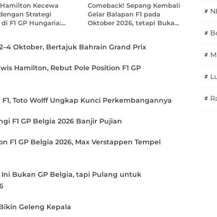
 Hamilton Kecewa
Comeback! Sepang Kembali
#
N
dengan Strategi
Gelar Balapan F1 pada
Bakti Olahraga Djarum
i di F1 GP Hungaria:
Oktober 2026, tetapi Bukan
ak Perlu Masuk Pit
GP Malaysia
Foundation dan PSSI Gelar
#
Bo
Srikandi Merdeka Cup 2026 di
2–4 Oktober, Bertajuk Bahrain Grand Prix
#
M
Kudus: 2 Tim Putri Indonesia
2 minggu yang lalu
wis Hamilton, Rebut Pole Position F1 GP
Hadapi 6 Tim Asia
#
L
Kisah Dua Srikandi HYDROPLUS
Soccer League All-Stars
#
Ra
di F1, Toto Wolff Ungkap Kunci Perkembangannya
2025/2026: Asrama, Sarung
Tangan, dan Mimpi yang Tak
3 minggu yang lalu
ngi F1 GP Belgia 2026 Banjir Pujian
Pernah Padam
ion F1 GP Belgia 2026, Max Verstappen Tempel
HYDROPLUS Soccer League All-
Stars 2025/2026: Tak Sekadar
Ajang Berburu Gelar, Konsistensi
Ini Bukan GP Belgia, tapi Pulang untuk
Jadi Kunci Pembinaan
3 minggu yang lalu
6
 Bikin Geleng Kepala
Dua Jalan, Satu Tujuan: