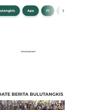
utangkis
Apa
F1
NBA
Bola Beli
Advertisement
ATE BERITA BULUTANGKIS