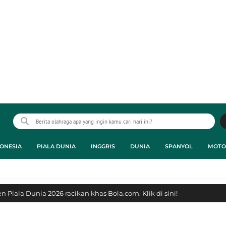
ONESIA
PIALA DUNIA
INGGRIS
DUNIA
SPANYOL
MOTO
 Piala Dunia 2026 racikan khas Bola.com. Klik di sini!