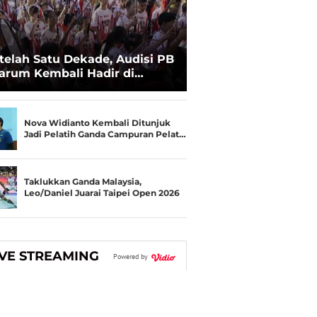
telah Satu Dekade, Audisi PB
arum Kembali Hadir di
kassar untuk Pencarian
lenta Super
Nova Widianto Kembali Ditunjuk
Jadi Pelatih Ganda Campuran Pelat…
Taklukkan Ganda Malaysia,
Leo/Daniel Juarai Taipei Open 2026
IVE STREAMING
Powered by