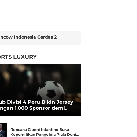
ncow Indonesia Cerdas 2
RTS LUXURY
ub Divisi 4 Peru Bikin Jersey
ngan 1.000 Sponsor demi
rtahan Hidup
Rencana Gianni Infantino Buka
Kepemilikan Pengelola Piala Duni…