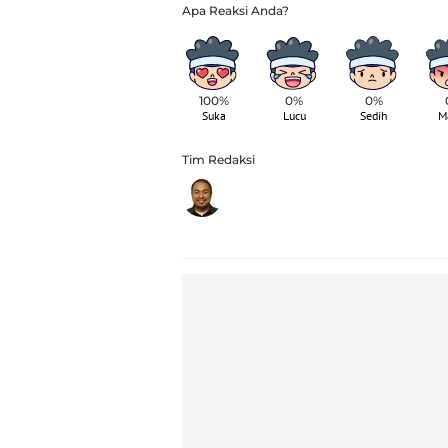
100%
0%
0%
Suka
Lucu
Sedih
M
Tim Redaksi