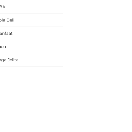
BA
la Beli
anfaat
ucu
ga Jelita