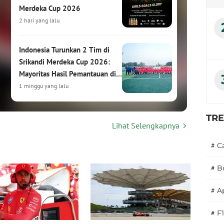
Merdeka Cup 2026
2 hari yang lalu
Indonesia Turunkan 2 Tim di
Srikandi Merdeka Cup 2026:
Mayoritas Hasil Pemantauan di
HYDROPLUS Soccer League
1 minggu yang lalu
Srikandi Merdeka Cup 2026:
TR
Lihat Selengkapnya
Turnamen Sepak Bola Putri
Internasional Siap Digelar di
#
C
Kudus
1 minggu yang lalu
#
B
Hasil Drawing Srikandi Merdeka
#
A
Cup 2026: Garuda Pertiwi
Bertemu Malaysia, Putri
#
F1
Nusantara Hadapi Thailand
2 minggu yang lalu