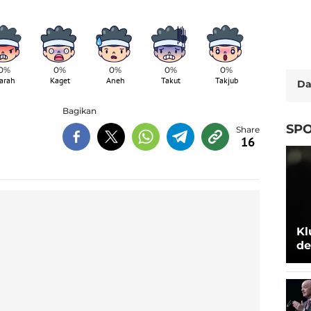
0%
0%
0%
0%
0%
arah
Kaget
Aneh
Takut
Takjub
Da
Bagikan
SPO
16
Kl
de
Be