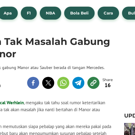
Apa
F1
NBA
Bola Beli
Cara
Bul
n Tak Masalah Gabung
nor
k gabung Manor atau Sauber berada di tangan Mercedes.
16
B
cal Werhlein
, mengaku tak tahu soal rumor ketertarikan
 tak akan masalah jika nanti bertahan di Manor atau
UPD
m memutuskan siapa pebalap yang akan mereka pakai pada
rsebut baru akan mengumumkan susunan pebalap setelah