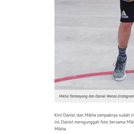
Mikha Tambayong dan Daniel Wenas (Instagr
Kini Daniel dan Mikha tampaknya sudah 
ini, Daniel mengunggah foto bersama Mik
Mikha.