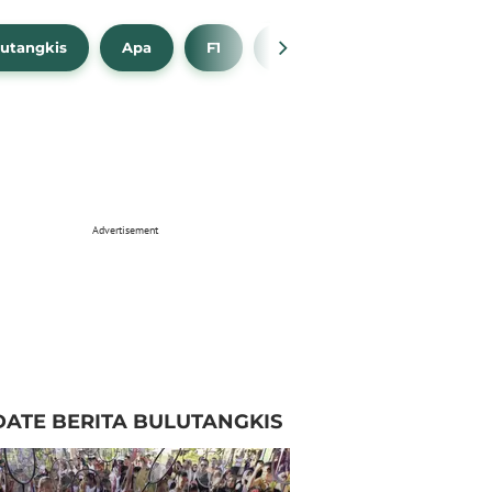
utangkis
Apa
F1
NBA
Bola Beli
Advertisement
ATE BERITA BULUTANGKIS