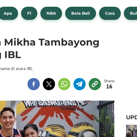
Apa
F1
NBA
Bola Beli
Cara
Bul
an Mikha Tambayong
 IBL
rsama di acara IBL
16
UPD