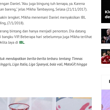
gan Daniel. "Aku juga bingung tuh kenapa, ya. Karena
an bareng," jelas Mikha Tambayong, Selasa (21/11/2017).
Kl
de
 makin lengket. Mikha menemani Daniel menyaksikan IBL
Be
ing, (7/1/2018).
g perang bintang dan hanya menjadi penonton. Dia datang
 bangku VIP. Beberapa hari sebelumnya juga Mikha terlihat
lita Jaya di
IBL
.
uk mendapatkan berita-berita terbaru tentang Timnas
nggris, Liga Italia, Liga Spanyol, bola voli, MotoGP, hingga