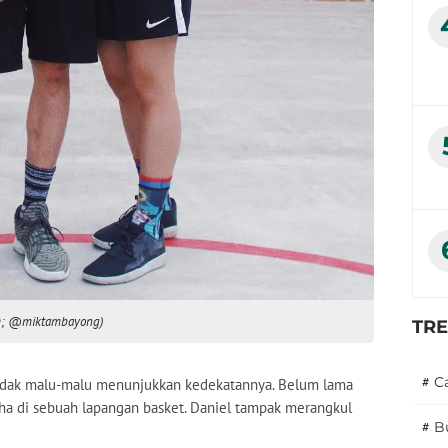
am; @miktambayong)
TR
#
C
tidak malu-malu menunjukkan kedekatannya. Belum lama
ha di sebuah lapangan basket. Daniel tampak merangkul
#
B