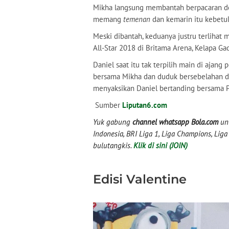
Mikha langsung membantah berpacaran den
memang
temenan
dan kemarin itu kebetul
Meski dibantah, keduanya justru terlihat
All-Star 2018 di Britama Arena, Kelapa Gad
Daniel saat itu tak terpilih main di ajan
bersama Mikha dan duduk bersebelahan di
menyaksikan Daniel bertanding bersama Pe
Sumber
Liputan6.com
Yuk gabung
channel whatsapp Bola.com
unt
Indonesia, BRI Liga 1, Liga Champions, Liga I
bulutangkis.
Klik di sini (JOIN)
Edisi Valentine