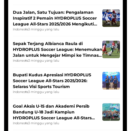
Dua Jalan, Satu Tujuan: Pengalaman
Inspiratif 2 Pemain HYDROPLUS Soccer
League All-Stars 2025/2026 Mengikuti
Seleksi Timnas Indonesia Putri
Indonesia
3 minggu yang lalu
Sepak Terjang Albianca Raula di
HYDROPLUS Soccer League: Menemukan
Jalan untuk Mengejar Mimpi ke Timnas
Indonesia Putri
Indonesia
3 minggu yang lalu
Bupati Kudus Apresiasi HYDROPLUS
Soccer League All-Stars 2025/2026:
Selaras Visi Sports Tourism
Indonesia
3 minggu yang lalu
Goal Aksis U-15 dan Akademi Persib
Bandung U-18 Jadi Kampiun
HYDROPLUS Soccer League All-Stars
2025/2026
Indonesia
3 minggu yang lalu