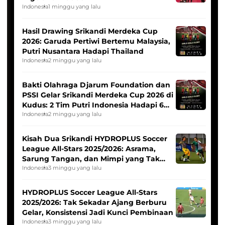
Indonesia
1 minggu yang lalu
Hasil Drawing Srikandi Merdeka Cup
2026: Garuda Pertiwi Bertemu Malaysia,
Putri Nusantara Hadapi Thailand
Indonesia
2 minggu yang lalu
Bakti Olahraga Djarum Foundation dan
PSSI Gelar Srikandi Merdeka Cup 2026 di
Kudus: 2 Tim Putri Indonesia Hadapi 6
Tim Asia
Indonesia
2 minggu yang lalu
Kisah Dua Srikandi HYDROPLUS Soccer
League All-Stars 2025/2026: Asrama,
Sarung Tangan, dan Mimpi yang Tak
Pernah Padam
Indonesia
3 minggu yang lalu
HYDROPLUS Soccer League All-Stars
2025/2026: Tak Sekadar Ajang Berburu
Gelar, Konsistensi Jadi Kunci Pembinaan
Indonesia
3 minggu yang lalu