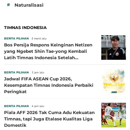
#
Naturalisasi
TIMNAS INDONESIA
BERITA PILIHAN
8 menit lalu
Bos Persija Respons Keinginan Netizen
yang Ngebet Shin Tae-yong Kembali
Latih Timnas Indonesia Setelah
Tersingkir dari Piala AFF 2026
BERITA PILIHAN
3 jam lalu
Jadwal FIFA ASEAN Cup 2026,
Kesempatan Timnas Indonesia Perbaiki
Peringkat
BERITA PILIHAN
4 jam lalu
Piala AFF 2026 Tak Cuma Adu Kekuatan
Timnas, tapi Juga Etalase Kualitas Liga
Domestik