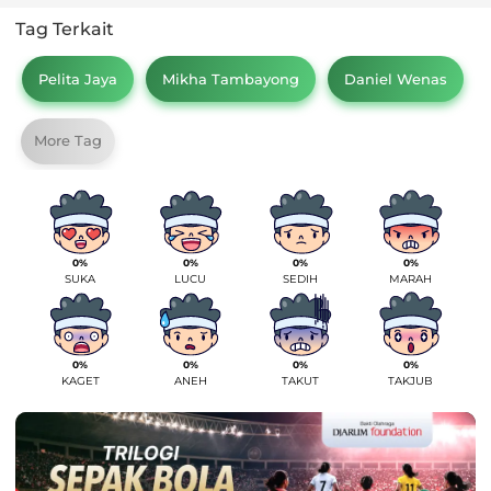
Tag Terkait
Pelita Jaya
Mikha Tambayong
Daniel Wenas
More Tag
0%
0%
0%
0%
SUKA
LUCU
SEDIH
MARAH
0%
0%
0%
0%
KAGET
ANEH
TAKUT
TAKJUB