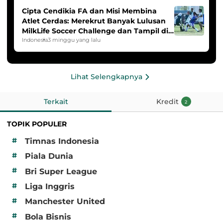
Cipta Cendikia FA dan Misi Membina
Atlet Cerdas: Merekrut Banyak Lulusan
MilkLife Soccer Challenge dan Tampil di
HYDROPLUS Soccer League
Indonesia
3 minggu yang lalu
Lihat Selengkapnya
Terkait
Kredit
2
TOPIK POPULER
#
Timnas Indonesia
#
Piala Dunia
#
Bri Super League
#
Liga Inggris
#
Manchester United
#
Bola Bisnis