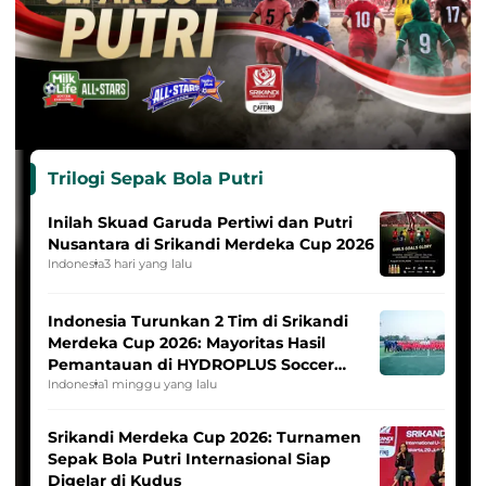
Trilogi Sepak Bola Putri
Inilah Skuad Garuda Pertiwi dan Putri
Nusantara di Srikandi Merdeka Cup 2026
Indonesia
3 hari yang lalu
Indonesia Turunkan 2 Tim di Srikandi
Merdeka Cup 2026: Mayoritas Hasil
Pemantauan di HYDROPLUS Soccer
League
Indonesia
1 minggu yang lalu
Srikandi Merdeka Cup 2026: Turnamen
Sepak Bola Putri Internasional Siap
Digelar di Kudus