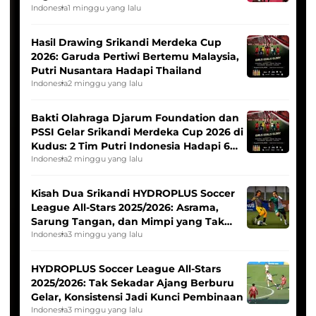
Indonesia
1 minggu yang lalu
Hasil Drawing Srikandi Merdeka Cup
2026: Garuda Pertiwi Bertemu Malaysia,
Putri Nusantara Hadapi Thailand
Indonesia
2 minggu yang lalu
Bakti Olahraga Djarum Foundation dan
PSSI Gelar Srikandi Merdeka Cup 2026 di
Kudus: 2 Tim Putri Indonesia Hadapi 6
Tim Asia
Indonesia
2 minggu yang lalu
Kisah Dua Srikandi HYDROPLUS Soccer
League All-Stars 2025/2026: Asrama,
Sarung Tangan, dan Mimpi yang Tak
Pernah Padam
Indonesia
3 minggu yang lalu
HYDROPLUS Soccer League All-Stars
2025/2026: Tak Sekadar Ajang Berburu
Gelar, Konsistensi Jadi Kunci Pembinaan
Indonesia
3 minggu yang lalu