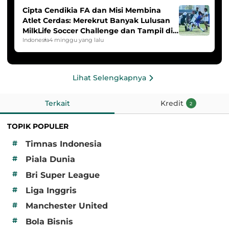
Cipta Cendikia FA dan Misi Membina
Atlet Cerdas: Merekrut Banyak Lulusan
MilkLife Soccer Challenge dan Tampil di
HYDROPLUS Soccer League
Indonesia
4 minggu yang lalu
Lihat Selengkapnya
Terkait
Kredit
2
TOPIK POPULER
#
Timnas Indonesia
#
Piala Dunia
#
Bri Super League
#
Liga Inggris
#
Manchester United
#
Bola Bisnis