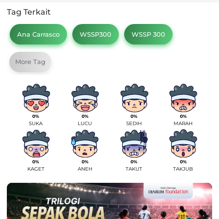
Tag Terkait
Ana Carrasco
WSSP300
WSSP 300
More Tag
0%
0%
0%
0%
SUKA
LUCU
SEDIH
MARAH
0%
0%
0%
0%
KAGET
ANEH
TAKUT
TAKJUB