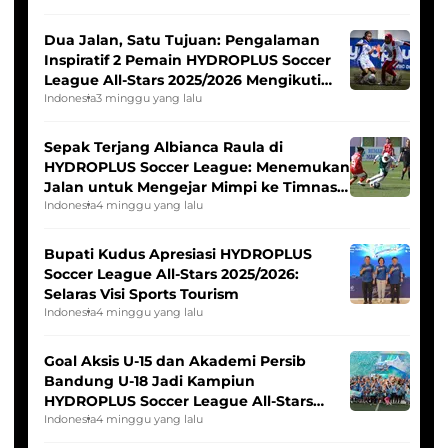
Dua Jalan, Satu Tujuan: Pengalaman
Inspiratif 2 Pemain HYDROPLUS Soccer
League All-Stars 2025/2026 Mengikuti
Seleksi Timnas Indonesia Putri
Indonesia
3 minggu yang lalu
Sepak Terjang Albianca Raula di
HYDROPLUS Soccer League: Menemukan
Jalan untuk Mengejar Mimpi ke Timnas
Indonesia Putri
Indonesia
4 minggu yang lalu
Bupati Kudus Apresiasi HYDROPLUS
Soccer League All-Stars 2025/2026:
Selaras Visi Sports Tourism
Indonesia
4 minggu yang lalu
Goal Aksis U-15 dan Akademi Persib
Bandung U-18 Jadi Kampiun
HYDROPLUS Soccer League All-Stars
2025/2026
Indonesia
4 minggu yang lalu