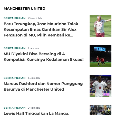
MANCHESTER UNITED
BERITA PILIHAN
45 menit lalu
Baru Terungkap, Jose Mourinho Tolak
Kesempatan Emas Gantikan Sir Alex
Ferguson di MU, Pilih Kembali ke
Chelsea
BERITA PILIHAN
7 jam lalu
MU Diyakini Bisa Bersaing di 4
Kompetisi: Kuncinya Kedalaman Skuad!
BERITA PILIHAN
13 jam lalu
Marcus Rashford dan Nomor Punggung
Barunya di Manchester United
BERITA PILIHAN
24 jam lalu
Lewis Hall Tinggalkan La Manga,