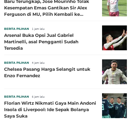
Baru Terungkap, Jose Mourinho Tolak
Kesempatan Emas Gantikan Sir Alex
Ferguson di MU, Pilih Kembali ke
Chelsea
BERITA PILIHAN
1 jam lalu
Arsenal Buka Opsi Jual Gabriel
Martinelli, asal Pengganti Sudah
Tersedia
BERITA PILIHAN
4 jam lalu
Chelsea Pasang Harga Selangit untuk
Enzo Fernandez
BERITA PILIHAN
6 jam lalu
Florian Wirtz Nikmati Gaya Main Andoni
Iraola di Liverpool: Ide Sepak Bolanya
Saya Suka