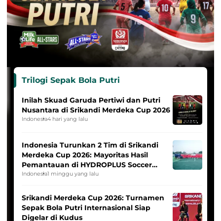
Trilogi Sepak Bola Putri
Inilah Skuad Garuda Pertiwi dan Putri
Nusantara di Srikandi Merdeka Cup 2026
Indonesia
4 hari yang lalu
Indonesia Turunkan 2 Tim di Srikandi
Merdeka Cup 2026: Mayoritas Hasil
Pemantauan di HYDROPLUS Soccer
League
Indonesia
1 minggu yang lalu
Srikandi Merdeka Cup 2026: Turnamen
Sepak Bola Putri Internasional Siap
Digelar di Kudus