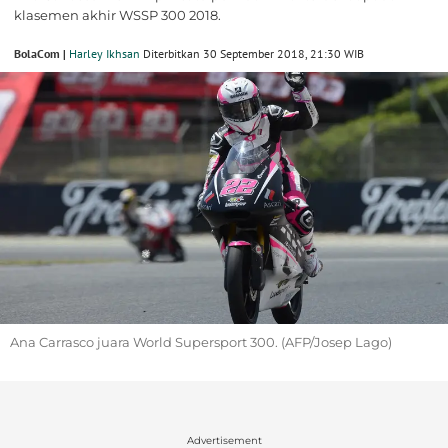
klasemen akhir WSSP 300 2018.
BolaCom |
Harley Ikhsan
Diterbitkan 30 September 2018, 21:30 WIB
Ana Carrasco juara World Supersport 300. (AFP/Josep Lago)
Advertisement