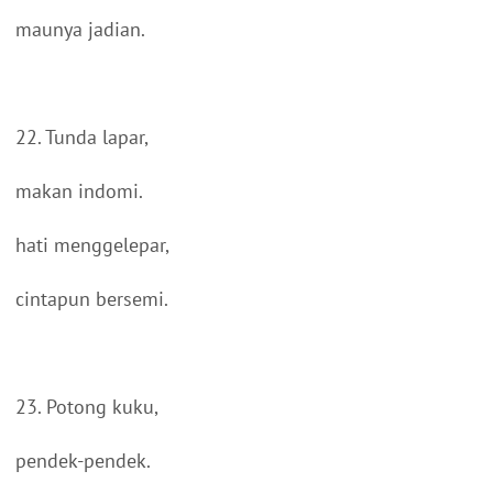
maunya jadian.
22. Tunda lapar,
makan indomi.
hati menggelepar,
cintapun bersemi.
23. Potong kuku,
pendek-pendek.