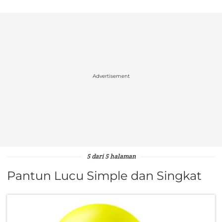
Advertisement
5 dari 5 halaman
Pantun Lucu Simple dan Singkat