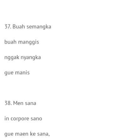
37. Buah semangka
buah manggis
nggak nyangka
gue manis
38. Men sana
in corpore sano
gue maen ke sana,