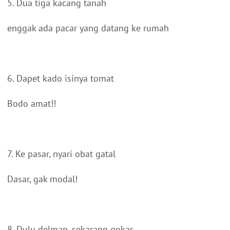
5. Dua tiga kacang tanah
enggak ada pacar yang datang ke rumah
6. Dapet kado isinya tomat
Bodo amat!!
7. Ke pasar, nyari obat gatal
Dasar, gak modal!
8. Dulu delman, sekarang gokar