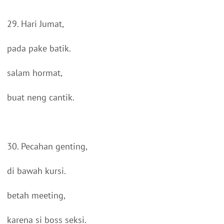
29. Hari Jumat,
pada pake batik.
salam hormat,
buat neng cantik.
30. Pecahan genting,
di bawah kursi.
betah meeting,
karena si boss seksi.