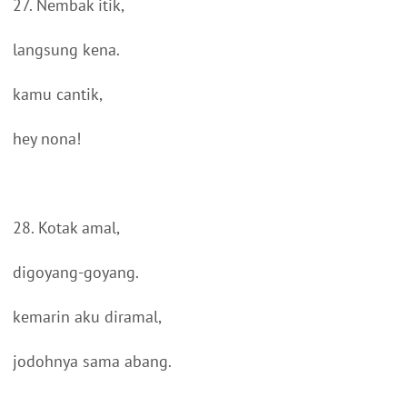
27. Nembak itik,
langsung kena.
kamu cantik,
hey nona!
28. Kotak amal,
digoyang-goyang.
kemarin aku diramal,
jodohnya sama abang.