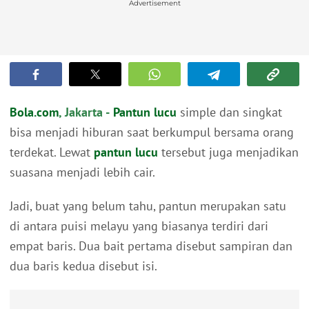
Advertisement
Bola.com
, Jakarta -
Pantun lucu
simple dan singkat
bisa menjadi hiburan saat berkumpul bersama orang
terdekat. Lewat
pantun lucu
tersebut juga menjadikan
suasana menjadi lebih cair.
Jadi, buat yang belum tahu, pantun merupakan satu
di antara puisi melayu yang biasanya terdiri dari
empat baris. Dua bait pertama disebut sampiran dan
dua baris kedua disebut isi.