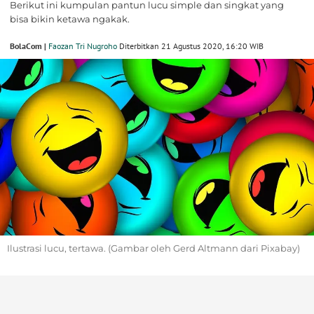
Berikut ini kumpulan pantun lucu simple dan singkat yang
bisa bikin ketawa ngakak.
BolaCom |
Faozan Tri Nugroho
Diterbitkan 21 Agustus 2020, 16:20 WIB
Ilustrasi lucu, tertawa. (Gambar oleh Gerd Altmann dari Pixabay)