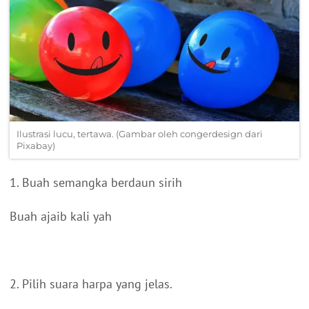
Ilustrasi lucu, tertawa. (Gambar oleh congerdesign dari
Pixabay)
1. Buah semangka berdaun sirih
Buah ajaib kali yah
2. Pilih suara harpa yang jelas.