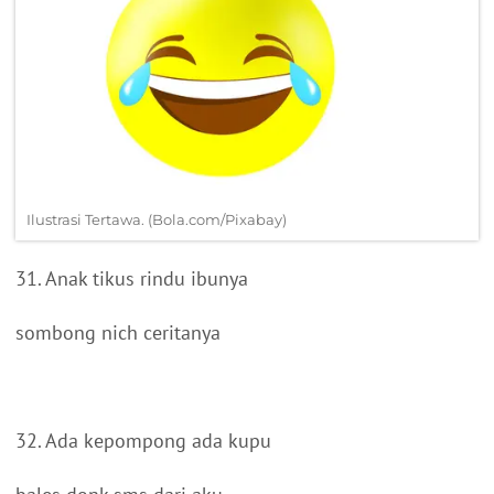
Ilustrasi Tertawa. (Bola.com/Pixabay)
31. Anak tikus rindu ibunya
sombong nich ceritanya
32. Ada kepompong ada kupu