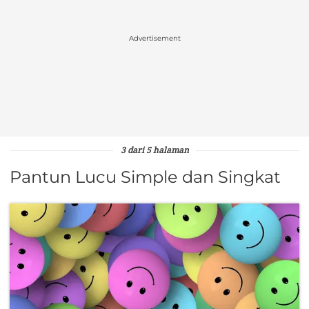
Advertisement
3 dari 5 halaman
Pantun Lucu Simple dan Singkat