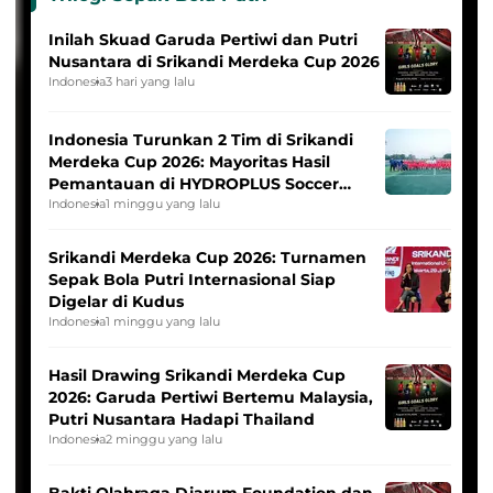
Inilah Skuad Garuda Pertiwi dan Putri
Nusantara di Srikandi Merdeka Cup 2026
Indonesia
3 hari yang lalu
Indonesia Turunkan 2 Tim di Srikandi
Merdeka Cup 2026: Mayoritas Hasil
Pemantauan di HYDROPLUS Soccer
League
Indonesia
1 minggu yang lalu
Srikandi Merdeka Cup 2026: Turnamen
Sepak Bola Putri Internasional Siap
Digelar di Kudus
Indonesia
1 minggu yang lalu
Hasil Drawing Srikandi Merdeka Cup
2026: Garuda Pertiwi Bertemu Malaysia,
Putri Nusantara Hadapi Thailand
Indonesia
2 minggu yang lalu