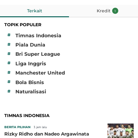
Terkait
Kredit
1
TOPIK POPULER
#
Timnas Indonesia
#
Piala Dunia
#
Bri Super League
#
Liga Inggris
#
Manchester United
#
Bola Bisnis
#
Naturalisasi
TIMNAS INDONESIA
BERITA PILIHAN
3 jam lalu
Rizky Ridho dan Nadeo Argawinata