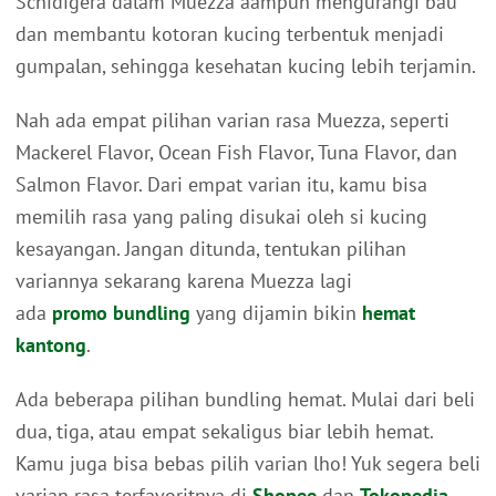
Schidigera dalam Muezza aampuh mengurangi bau
dan membantu kotoran kucing terbentuk menjadi
gumpalan, sehingga kesehatan kucing lebih terjamin.
Nah ada empat pilihan varian rasa Muezza, seperti
Mackerel Flavor, Ocean Fish Flavor, Tuna Flavor, dan
Salmon Flavor. Dari empat varian itu, kamu bisa
memilih rasa yang paling disukai oleh si kucing
kesayangan. Jangan ditunda, tentukan pilihan
variannya sekarang karena Muezza lagi
ada
promo bundling
yang dijamin bikin
hemat
kantong
.
Ada beberapa pilihan bundling hemat. Mulai dari beli
dua, tiga, atau empat sekaligus biar lebih hemat.
Kamu juga bisa bebas pilih varian lho! Yuk segera beli
varian rasa terfavoritnya di
Shopee
dan
Tokopedia
.