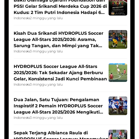
Bakti Olahraga Djarum Foundation dan
PSSI Gelar Srikandi Merdeka Cup 2026 di
Kudus: 2 Tim Putri Indonesia Hadapi 6
Tim Asia
Indonesia
2 minggu yang lalu
Kisah Dua Srikandi HYDROPLUS Soccer
League All-Stars 2025/2026: Asrama,
Sarung Tangan, dan Mimpi yang Tak
Pernah Padam
Indonesia
3 minggu yang lalu
HYDROPLUS Soccer League All-Stars
2025/2026: Tak Sekadar Ajang Berburu
Gelar, Konsistensi Jadi Kunci Pembinaan
Indonesia
3 minggu yang lalu
Dua Jalan, Satu Tujuan: Pengalaman
Inspiratif 2 Pemain HYDROPLUS Soccer
League All-Stars 2025/2026 Mengikuti
Seleksi Timnas Indonesia Putri
Indonesia
3 minggu yang lalu
Sepak Terjang Albianca Raula di