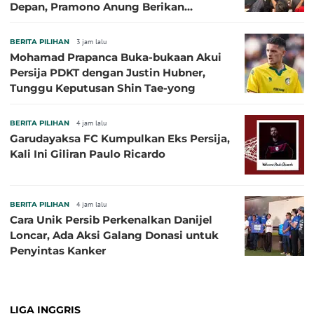
Depan, Pramono Anung Berikan
Penjelasan terkait Dukungan BUMD
BERITA PILIHAN
3 jam lalu
Mohamad Prapanca Buka-bukaan Akui
Persija PDKT dengan Justin Hubner,
Tunggu Keputusan Shin Tae-yong
BERITA PILIHAN
4 jam lalu
Garudayaksa FC Kumpulkan Eks Persija,
Kali Ini Giliran Paulo Ricardo
BERITA PILIHAN
4 jam lalu
Cara Unik Persib Perkenalkan Danijel
Loncar, Ada Aksi Galang Donasi untuk
Penyintas Kanker
LIGA INGGRIS