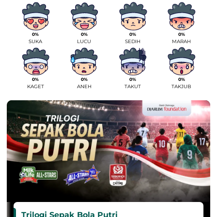
0%
0%
0%
0%
SUKA
LUCU
SEDIH
MARAH
0%
0%
0%
0%
KAGET
ANEH
TAKUT
TAKJUB
Trilogi Sepak Bola Putri