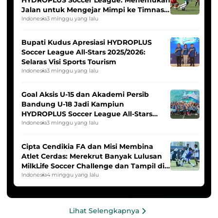
HYDROPLUS Soccer League: Menemukan
Jalan untuk Mengejar Mimpi ke Timnas
Indonesia Putri
Indonesia
3 minggu yang lalu
Bupati Kudus Apresiasi HYDROPLUS
Soccer League All-Stars 2025/2026:
Selaras Visi Sports Tourism
Indonesia
3 minggu yang lalu
Goal Aksis U-15 dan Akademi Persib
Bandung U-18 Jadi Kampiun
HYDROPLUS Soccer League All-Stars
2025/2026
Indonesia
3 minggu yang lalu
Cipta Cendikia FA dan Misi Membina
Atlet Cerdas: Merekrut Banyak Lulusan
MilkLife Soccer Challenge dan Tampil di
HYDROPLUS Soccer League
Indonesia
4 minggu yang lalu
Lihat Selengkapnya