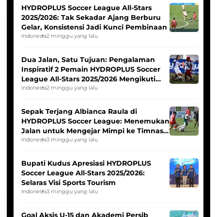
HYDROPLUS Soccer League All-Stars
2025/2026: Tak Sekadar Ajang Berburu
Gelar, Konsistensi Jadi Kunci Pembinaan
Indonesia
2 minggu yang lalu
Dua Jalan, Satu Tujuan: Pengalaman
Inspiratif 2 Pemain HYDROPLUS Soccer
League All-Stars 2025/2026 Mengikuti
Seleksi Timnas Indonesia Putri
Indonesia
2 minggu yang lalu
Sepak Terjang Albianca Raula di
HYDROPLUS Soccer League: Menemukan
Jalan untuk Mengejar Mimpi ke Timnas
Indonesia Putri
Indonesia
3 minggu yang lalu
Bupati Kudus Apresiasi HYDROPLUS
Soccer League All-Stars 2025/2026:
Selaras Visi Sports Tourism
Indonesia
3 minggu yang lalu
Goal Aksis U-15 dan Akademi Persib