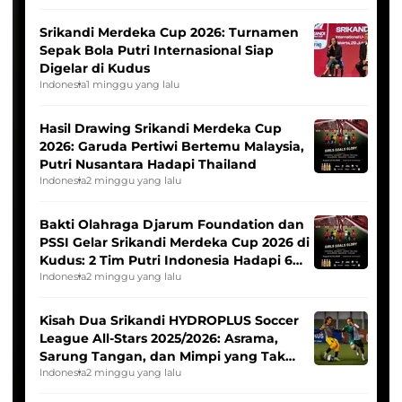
Srikandi Merdeka Cup 2026: Turnamen
Sepak Bola Putri Internasional Siap
Digelar di Kudus
Indonesia
1 minggu yang lalu
Hasil Drawing Srikandi Merdeka Cup
2026: Garuda Pertiwi Bertemu Malaysia,
Putri Nusantara Hadapi Thailand
Indonesia
2 minggu yang lalu
Bakti Olahraga Djarum Foundation dan
PSSI Gelar Srikandi Merdeka Cup 2026 di
Kudus: 2 Tim Putri Indonesia Hadapi 6
Tim Asia
Indonesia
2 minggu yang lalu
Kisah Dua Srikandi HYDROPLUS Soccer
League All-Stars 2025/2026: Asrama,
Sarung Tangan, dan Mimpi yang Tak
Pernah Padam
Indonesia
2 minggu yang lalu