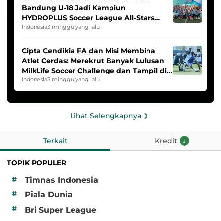
Bandung U-18 Jadi Kampiun
HYDROPLUS Soccer League All-Stars
2025/2026
Indonesia
3 minggu yang lalu
Cipta Cendikia FA dan Misi Membina
Atlet Cerdas: Merekrut Banyak Lulusan
MilkLife Soccer Challenge dan Tampil di
HYDROPLUS Soccer League
Indonesia
3 minggu yang lalu
Lihat Selengkapnya
Terkait
Kredit
2
TOPIK POPULER
#
Timnas Indonesia
#
Piala Dunia
#
Bri Super League