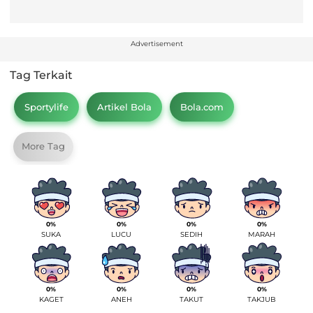
Advertisement
Tag Terkait
Sportylife
Artikel Bola
Bola.com
More Tag
0%
0%
0%
0%
SUKA
LUCU
SEDIH
MARAH
0%
0%
0%
0%
KAGET
ANEH
TAKUT
TAKJUB