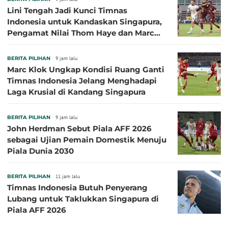
Lini Tengah Jadi Kunci Timnas
Indonesia untuk Kandaskan Singapura,
Pengamat Nilai Thom Haye dan Marc
Klok Sebaiknya Tidak Tampil Bareng
BERITA PILIHAN
9 jam lalu
Marc Klok Ungkap Kondisi Ruang Ganti
Timnas Indonesia Jelang Menghadapi
Laga Krusial di Kandang Singapura
BERITA PILIHAN
9 jam lalu
John Herdman Sebut Piala AFF 2026
sebagai Ujian Pemain Domestik Menuju
Piala Dunia 2030
BERITA PILIHAN
11 jam lalu
Timnas Indonesia Butuh Penyerang
Lubang untuk Taklukkan Singapura di
Piala AFF 2026