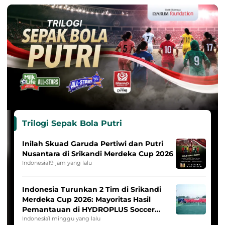
Trilogi Sepak Bola Putri
Inilah Skuad Garuda Pertiwi dan Putri
Nusantara di Srikandi Merdeka Cup 2026
Indonesia
19 jam yang lalu
Indonesia Turunkan 2 Tim di Srikandi
Merdeka Cup 2026: Mayoritas Hasil
Pemantauan di HYDROPLUS Soccer
League
Indonesia
1 minggu yang lalu