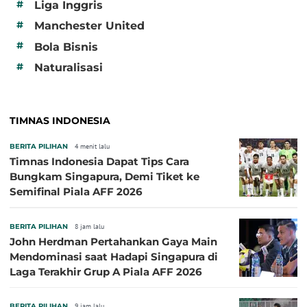
#
Liga Inggris
#
Manchester United
#
Bola Bisnis
#
Naturalisasi
TIMNAS INDONESIA
BERITA PILIHAN
4 menit lalu
Timnas Indonesia Dapat Tips Cara
Bungkam Singapura, Demi Tiket ke
Semifinal Piala AFF 2026
BERITA PILIHAN
8 jam lalu
John Herdman Pertahankan Gaya Main
Mendominasi saat Hadapi Singapura di
Laga Terakhir Grup A Piala AFF 2026
BERITA PILIHAN
9 jam lalu