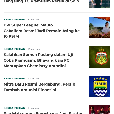
Langsung TC Pramusim Persik di Solo
BERITA PILIHAN
8 jam lalu
BRI Super League: Mauro
Caballero Resmi Jadi Pemain Asing ke-
10 PSIM
BERITA PILIHAN
19 jam lalu
Kalahkan Semen Padang dalam Uji
Coba Pramusim, Bhayangkara FC
Mantapkan Chemistry Antarlini
BERITA PILIHAN
1 hari lalu
Mitra Baru Resmi Bergabung, Persib
Tambah Amunisi Finansial
BERITA PILIHAN
1 hari lalu
Ryo Matsumura Berpeluang Jadi Starter