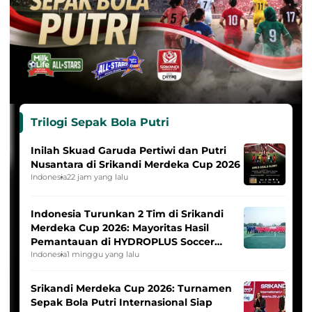
Trilogi Sepak Bola Putri
Inilah Skuad Garuda Pertiwi dan Putri
Nusantara di Srikandi Merdeka Cup 2026
Indonesia
22 jam yang lalu
Indonesia Turunkan 2 Tim di Srikandi
Merdeka Cup 2026: Mayoritas Hasil
Pemantauan di HYDROPLUS Soccer
League
Indonesia
1 minggu yang lalu
Srikandi Merdeka Cup 2026: Turnamen
Sepak Bola Putri Internasional Siap