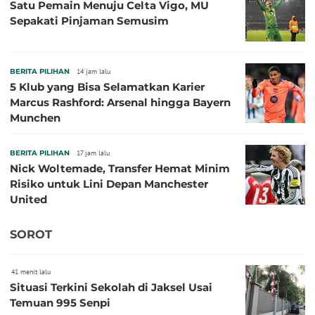
Satu Pemain Menuju Celta Vigo, MU
Sepakati Pinjaman Semusim
BERITA PILIHAN
14 jam lalu
5 Klub yang Bisa Selamatkan Karier
Marcus Rashford: Arsenal hingga Bayern
Munchen
BERITA PILIHAN
17 jam lalu
Nick Woltemade, Transfer Hemat Minim
Risiko untuk Lini Depan Manchester
United
SOROT
41 menit lalu
Situasi Terkini Sekolah di Jaksel Usai
Temuan 995 Senpi