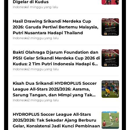
Digelar di Kudus
Indonesia
1 minggu yang lalu
Hasil Drawing Srikandi Merdeka Cup
2026: Garuda Pertiwi Bertemu Malaysia,
Putri Nusantara Hadapi Thailand
Indonesia
2 minggu yang lalu
Bakti Olahraga Djarum Foundation dan
PSSI Gelar Srikandi Merdeka Cup 2026 di
Kudus: 2 Tim Putri Indonesia Hadapi 6
Tim Asia
Indonesia
2 minggu yang lalu
Kisah Dua Srikandi HYDROPLUS Soccer
League All-Stars 2025/2026: Asrama,
Sarung Tangan, dan Mimpi yang Tak
Pernah Padam
Indonesia
2 minggu yang lalu
HYDROPLUS Soccer League All-Stars
2025/2026: Tak Sekadar Ajang Berburu
Gelar, Konsistensi Jadi Kunci Pembinaan