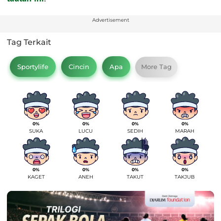
Advertisement
Tag Terkait
Sportylife
Cincin
Apa
More Tag
0%
0%
0%
0%
SUKA
LUCU
SEDIH
MARAH
0%
0%
0%
0%
KAGET
ANEH
TAKUT
TAKJUB