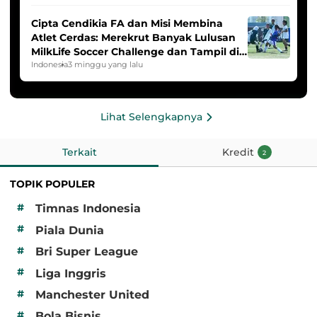
Cipta Cendikia FA dan Misi Membina
Atlet Cerdas: Merekrut Banyak Lulusan
MilkLife Soccer Challenge dan Tampil di
HYDROPLUS Soccer League
Indonesia
3 minggu yang lalu
Lihat Selengkapnya
Terkait
Kredit
2
TOPIK POPULER
#
Timnas Indonesia
#
Piala Dunia
#
Bri Super League
#
Liga Inggris
#
Manchester United
#
Bola Bisnis