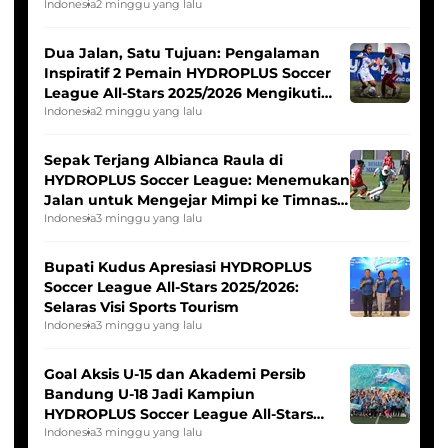
Indonesia
2 minggu yang lalu
Dua Jalan, Satu Tujuan: Pengalaman
Inspiratif 2 Pemain HYDROPLUS Soccer
League All-Stars 2025/2026 Mengikuti
Seleksi Timnas Indonesia Putri
Indonesia
2 minggu yang lalu
Sepak Terjang Albianca Raula di
HYDROPLUS Soccer League: Menemukan
Jalan untuk Mengejar Mimpi ke Timnas
Indonesia Putri
Indonesia
3 minggu yang lalu
Bupati Kudus Apresiasi HYDROPLUS
Soccer League All-Stars 2025/2026:
Selaras Visi Sports Tourism
Indonesia
3 minggu yang lalu
Goal Aksis U-15 dan Akademi Persib
Bandung U-18 Jadi Kampiun
HYDROPLUS Soccer League All-Stars
2025/2026
Indonesia
3 minggu yang lalu