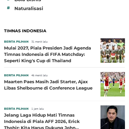
#
Naturalisasi
TIMNAS INDONESIA
BERITA PILIHAN
31 menit lalu
Mulai 2027, Piala Presiden Jadi Agenda
Timnas Indonesia di FIFA Matchday:
Seperti King's Cup di Thailand
BERITA PILIHAN
46 menit lalu
Maarten Paes Masih Jadi Starter, Ajax
Libas Shelbourne di Conference League
BERITA PILIHAN
1 jam lalu
Jelang Laga Hidup Mati Timnas
Indonesia di Piala AFF 2026, Erick
Thohir: Kita Harus Dukung John