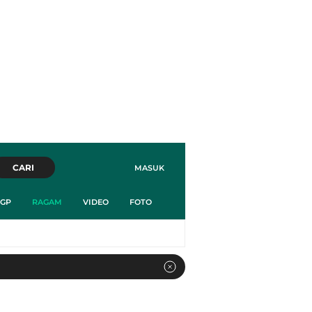
CARI
MASUK
GP
RAGAM
VIDEO
FOTO