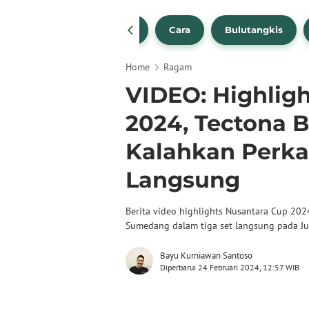
1
NBA
Bola Beli
Cara
Bulutangkis
Home
Ragam
VIDEO: Highlig
2024, Tectona 
Kalahkan Perka
Langsung
Berita video highlights Nusantara Cup 202
Sumedang dalam tiga set langsung pada J
Bayu Kurniawan Santoso
Diperbarui 24 Februari 2024, 12:57 WIB