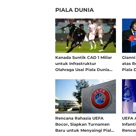
Belakang?
Mati K
PIALA DUNIA
Kanada Suntik CAD 1 Miliar
Gianni
untuk Infrastruktur
atas R
Olahraga Usai Piala Dunia
Piala 
2026
Total 
Rencana Rahasia UEFA
UEFA 
Bocor, Siapkan Turnamen
Infant
Baru untuk Menyaingi Piala
Renca