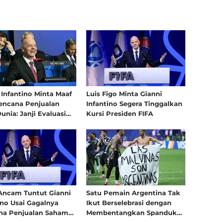
utu
Transfermarkt
Stars 2025/2026: Tak Sekadar
Ajang Berburu Gelar, Konsistensi
Jadi Kunci Pembinaan
2 minggu yang lalu
Dua Jalan, Satu Tujuan:
Pengalaman Inspiratif 2 Pemain
HYDROPLUS Soccer League All-
 Infantino Minta Maaf
Luis Figo Minta Gianni
Stars 2025/2026 Mengikuti
2 minggu yang lalu
encana Penjualan
Infantino Segera Tinggalkan
Seleksi Timnas Indonesia Putri
Dunia: Janji Evaluasi
Kursi Presiden FIFA
FIFA
Sepak Terjang Albianca Raula di
HYDROPLUS Soccer League:
Menemukan Jalan untuk
Mengejar Mimpi ke Timnas
3 minggu yang lalu
Indonesia Putri
Bupati Kudus Apresiasi
Ancam Tuntut Gianni
Satu Pemain Argentina Tak
ino Usai Gagalnya
HYDROPLUS Soccer League All-
Ikut Berselebrasi dengan
na Penjualan Saham
Membentangkan Spanduk
Stars 2025/2026: Selaras Visi