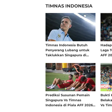
TIMNAS INDONESIA
Timnas Indonesia Butuh
Hadapi
Penyerang Lubang untuk
Laga T
Taklukkan Singapura di
AFF 20
Piala AFF 2026
Menik
Prediksi Susunan Pemain
Bukti 
Singapura Vs Timnas
Belaka
Indonesia di Piala AFF 2026:
Vs Tim
Rotasi Besar di Lini
AFF 20