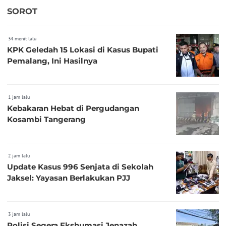
SOROT
34 menit lalu
KPK Geledah 15 Lokasi di Kasus Bupati
Pemalang, Ini Hasilnya
1 jam lalu
Kebakaran Hebat di Pergudangan
Kosambi Tangerang
2 jam lalu
Update Kasus 996 Senjata di Sekolah
Jaksel: Yayasan Berlakukan PJJ
3 jam lalu
Polisi Segera Ekshumasi Jenazah