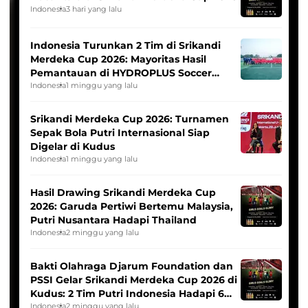
Indonesia
3 hari yang lalu
Indonesia Turunkan 2 Tim di Srikandi
Merdeka Cup 2026: Mayoritas Hasil
Pemantauan di HYDROPLUS Soccer
League
Indonesia
1 minggu yang lalu
Srikandi Merdeka Cup 2026: Turnamen
Sepak Bola Putri Internasional Siap
Digelar di Kudus
Indonesia
1 minggu yang lalu
Hasil Drawing Srikandi Merdeka Cup
2026: Garuda Pertiwi Bertemu Malaysia,
Putri Nusantara Hadapi Thailand
Indonesia
2 minggu yang lalu
Bakti Olahraga Djarum Foundation dan
PSSI Gelar Srikandi Merdeka Cup 2026 di
Kudus: 2 Tim Putri Indonesia Hadapi 6
Tim Asia
Indonesia
2 minggu yang lalu