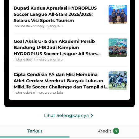
Bupati Kudus Apresiasi HYDROPLUS
Soccer League All-Stars 2025/2026:
Selaras Visi Sports Tourism
Indonesia
3 minggu yang lalu
Goal Aksis U-15 dan Akademi Persib
Bandung U-18 Jadi Kampiun
HYDROPLUS Soccer League All-Stars
2025/2026
Indonesia
3 minggu yang lalu
Cipta Cendikia FA dan Misi Membina
Atlet Cerdas: Merekrut Banyak Lulusan
MilkLife Soccer Challenge dan Tampil di
HYDROPLUS Soccer League
Indonesia
4 minggu yang lalu
Lihat Selengkapnya
Terkait
Kredit
3