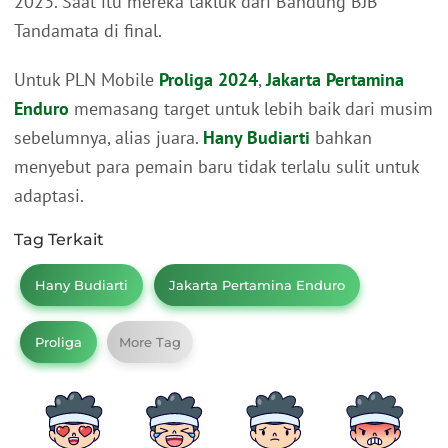
2023. Saat itu mereka takluk dari Bandung BJB
Tandamata di final.
Untuk PLN Mobile
Proliga 2024
,
Jakarta Pertamina
Enduro
memasang target untuk lebih baik dari musim
sebelumnya, alias juara.
Hany Budiarti
bahkan
menyebut para pemain baru tidak terlalu sulit untuk
adaptasi.
Tag Terkait
Hany Budiarti
Jakarta Pertamina Enduro
Proliga
More Tag