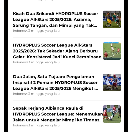
Kisah Dua Srikandi HYDROPLUS Soccer
League All-Stars 2025/2026: Asrama,
Sarung Tangan, dan Mimpi yang Tak
Pernah Padam
Indonesia
3 minggu yang lalu
HYDROPLUS Soccer League All-Stars
2025/2026: Tak Sekadar Ajang Berburu
Gelar, Konsistensi Jadi Kunci Pembinaan
Indonesia
3 minggu yang lalu
Dua Jalan, Satu Tujuan: Pengalaman
Inspiratif 2 Pemain HYDROPLUS Soccer
League All-Stars 2025/2026 Mengikuti
Seleksi Timnas Indonesia Putri
Indonesia
3 minggu yang lalu
Sepak Terjang Albianca Raula di
HYDROPLUS Soccer League: Menemukan
Jalan untuk Mengejar Mimpi ke Timnas
Indonesia Putri
Indonesia
3 minggu yang lalu