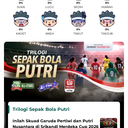
0%
0%
0%
0%
SUKA
LUCU
SEDIH
MARAH
0%
0%
0%
0%
KAGET
ANEH
TAKUT
TAKJUB
Trilogi Sepak Bola Putri
Inilah Skuad Garuda Pertiwi dan Putri
Nusantara di Srikandi Merdeka Cup 2026