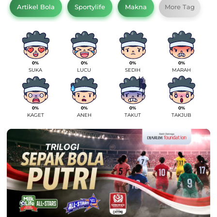
Artikel Bola
Sportylife
Makna
More Tag
0%
0%
0%
0%
SUKA
LUCU
SEDIH
MARAH
0%
0%
0%
0%
KAGET
ANEH
TAKUT
TAKJUB