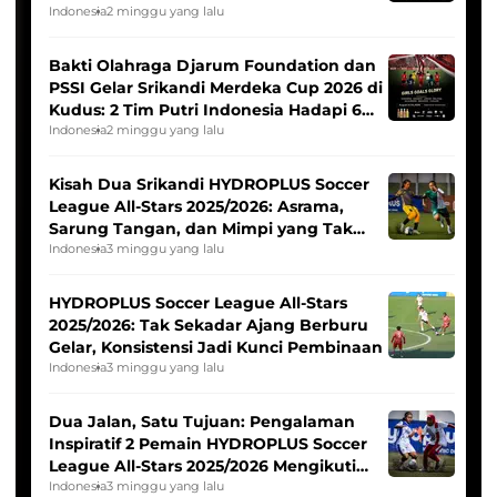
Indonesia
2 minggu yang lalu
Bakti Olahraga Djarum Foundation dan
PSSI Gelar Srikandi Merdeka Cup 2026 di
Kudus: 2 Tim Putri Indonesia Hadapi 6
Tim Asia
Indonesia
2 minggu yang lalu
Kisah Dua Srikandi HYDROPLUS Soccer
League All-Stars 2025/2026: Asrama,
Sarung Tangan, dan Mimpi yang Tak
Pernah Padam
Indonesia
3 minggu yang lalu
HYDROPLUS Soccer League All-Stars
2025/2026: Tak Sekadar Ajang Berburu
Gelar, Konsistensi Jadi Kunci Pembinaan
Indonesia
3 minggu yang lalu
Dua Jalan, Satu Tujuan: Pengalaman
Inspiratif 2 Pemain HYDROPLUS Soccer
League All-Stars 2025/2026 Mengikuti
Seleksi Timnas Indonesia Putri
Indonesia
3 minggu yang lalu