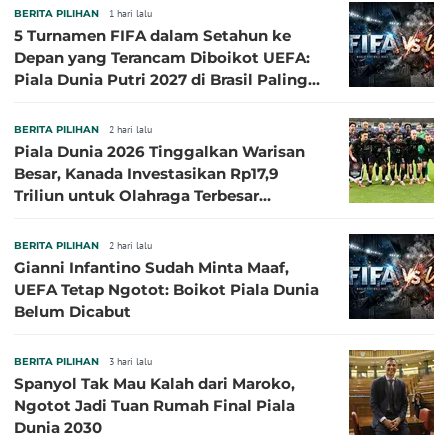
BERITA PILIHAN
1 hari lalu
5 Turnamen FIFA dalam Setahun ke
Depan yang Terancam Diboikot UEFA:
Piala Dunia Putri 2027 di Brasil Paling
Besar
BERITA PILIHAN
2 hari lalu
Piala Dunia 2026 Tinggalkan Warisan
Besar, Kanada Investasikan Rp17,9
Triliun untuk Olahraga Terbesar
Sepanjang Sejarah
BERITA PILIHAN
2 hari lalu
Gianni Infantino Sudah Minta Maaf,
UEFA Tetap Ngotot: Boikot Piala Dunia
Belum Dicabut
BERITA PILIHAN
3 hari lalu
Spanyol Tak Mau Kalah dari Maroko,
Ngotot Jadi Tuan Rumah Final Piala
Dunia 2030