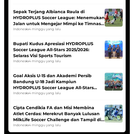
Sepak Terjang Albianca Raula di
HYDROPLUS Soccer League: Menemukan
Jalan untuk Mengejar Mimpi ke Timnas
Indonesia Putri
Indonesia
4 minggu yang lalu
Bupati Kudus Apresiasi HYDROPLUS
Soccer League All-Stars 2025/2026:
Selaras Visi Sports Tourism
Indonesia
4 minggu yang lalu
Goal Aksis U-15 dan Akademi Persib
Bandung U-18 Jadi Kampiun
HYDROPLUS Soccer League All-Stars
2025/2026
Indonesia
4 minggu yang lalu
Cipta Cendikia FA dan Misi Membina
Atlet Cerdas: Merekrut Banyak Lulusan
MilkLife Soccer Challenge dan Tampil di
HYDROPLUS Soccer League
Indonesia
4 minggu yang lalu