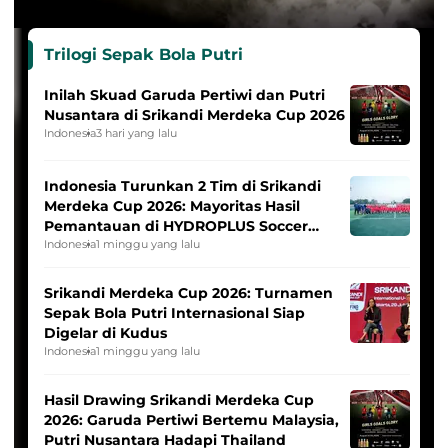
Trilogi Sepak Bola Putri
Inilah Skuad Garuda Pertiwi dan Putri
Nusantara di Srikandi Merdeka Cup 2026
Indonesia
3 hari yang lalu
Indonesia Turunkan 2 Tim di Srikandi
Merdeka Cup 2026: Mayoritas Hasil
Pemantauan di HYDROPLUS Soccer
League
Indonesia
1 minggu yang lalu
Srikandi Merdeka Cup 2026: Turnamen
Sepak Bola Putri Internasional Siap
Digelar di Kudus
Indonesia
1 minggu yang lalu
Hasil Drawing Srikandi Merdeka Cup
2026: Garuda Pertiwi Bertemu Malaysia,
Putri Nusantara Hadapi Thailand