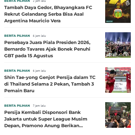
BERITA PILIHAN
2 jam lalu
Tambah Daya Gedor, Bhayangkara FC
Rekrut Gelandang Serba Bisa Asal
Argentina Mauricio Vera
BERITA PILIHAN
6 jam lalu
Persebaya Juara Piala Presiden 2026,
Bernardo Tavares Ajak Bonek Penuhi
GBT pada 15 Agustus
BERITA PILIHAN
6 jam lalu
Shin Tae-yong Genjot Persija dalam TC
di Thailand Selama 2 Pekan, Tambah 3
Pemain Baru
BERITA PILIHAN
7 jam lalu
Persija Kembali Disponsori Bank
Jakarta untuk Super League Musim
Depan, Pramono Anung Berikan
Penjelasan terkait Dukungan BUMD