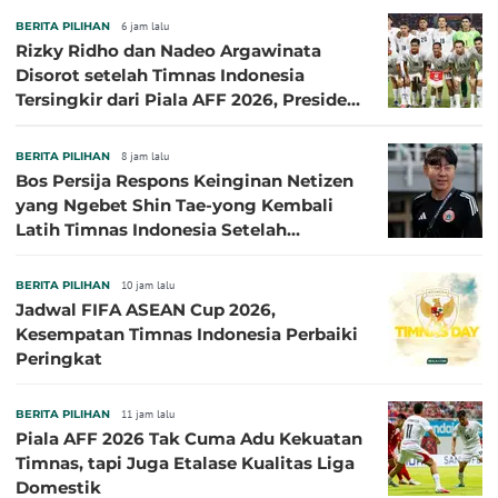
BERITA PILIHAN
6 jam lalu
Rizky Ridho dan Nadeo Argawinata
Disorot setelah Timnas Indonesia
Tersingkir dari Piala AFF 2026, Presiden
Persija Pasang Badan
BERITA PILIHAN
8 jam lalu
Bos Persija Respons Keinginan Netizen
yang Ngebet Shin Tae-yong Kembali
Latih Timnas Indonesia Setelah
Tersingkir dari Piala AFF 2026
BERITA PILIHAN
10 jam lalu
Jadwal FIFA ASEAN Cup 2026,
Kesempatan Timnas Indonesia Perbaiki
Peringkat
BERITA PILIHAN
11 jam lalu
Piala AFF 2026 Tak Cuma Adu Kekuatan
Timnas, tapi Juga Etalase Kualitas Liga
Domestik