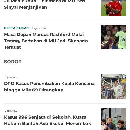
26 Menit Youri Tielemans di MU Beri
Sinyal Menjanjikan
BERITA PILIHAN
13 jam lalu
Masa Depan Marcus Rashford Mulai
Terang, Bertahan di MU Jadi Skenario
Terkuat
SOROT
3 jam lalu
DPO Kasus Penembakan Kuala Kencana
hingga Mile 69 Ditangkap
5 jam lalu
Kasus 996 Senjata di Sekolah, Kuasa
Hukum Bantah Ada Ekskul Menembak