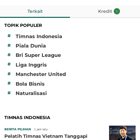
Terkait
Kredit
1
TOPIK POPULER
#
Timnas Indonesia
#
Piala Dunia
#
Bri Super League
#
Liga Inggris
#
Manchester United
#
Bola Bisnis
#
Naturalisasi
TIMNAS INDONESIA
BERITA PILIHAN
1 jam lalu
Pelatih Timnas Vietnam Tanggapi