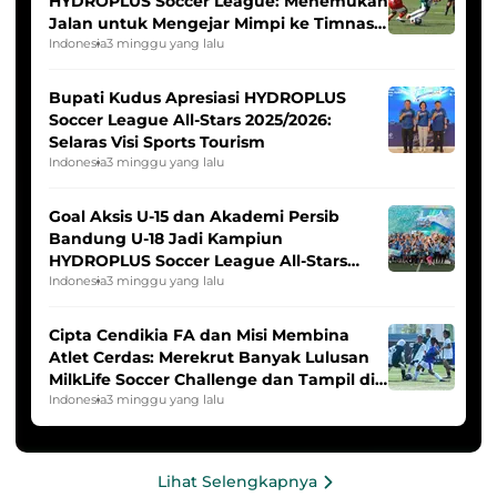
HYDROPLUS Soccer League: Menemukan
Jalan untuk Mengejar Mimpi ke Timnas
Indonesia Putri
Indonesia
3 minggu yang lalu
Bupati Kudus Apresiasi HYDROPLUS
Soccer League All-Stars 2025/2026:
Selaras Visi Sports Tourism
Indonesia
3 minggu yang lalu
Goal Aksis U-15 dan Akademi Persib
Bandung U-18 Jadi Kampiun
HYDROPLUS Soccer League All-Stars
2025/2026
Indonesia
3 minggu yang lalu
Cipta Cendikia FA dan Misi Membina
Atlet Cerdas: Merekrut Banyak Lulusan
MilkLife Soccer Challenge dan Tampil di
HYDROPLUS Soccer League
Indonesia
3 minggu yang lalu
Lihat Selengkapnya