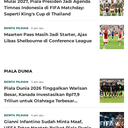
Mulai 2027, Piala Presiden Jadi Agenda
Timnas Indonesia di FIFA Matchday:
Seperti King's Cup di Thailand
BERITA PILIHAN
8 jam lalu
Maarten Paes Masih Jadi Starter, Ajax
Libas Shelbourne di Conference League
PIALA DUNIA
BERITA PILIHAN
3 jam lalu
Piala Dunia 2026 Tinggalkan Warisan
Besar, Kanada Investasikan Rp17,9
Triliun untuk Olahraga Terbesar
Sepanjang Sejarah
BERITA PILIHAN
4 jam lalu
Gianni Infantino Sudah Minta Maaf,
UEFA Tetap Ngotot: Boikot Piala Dunia