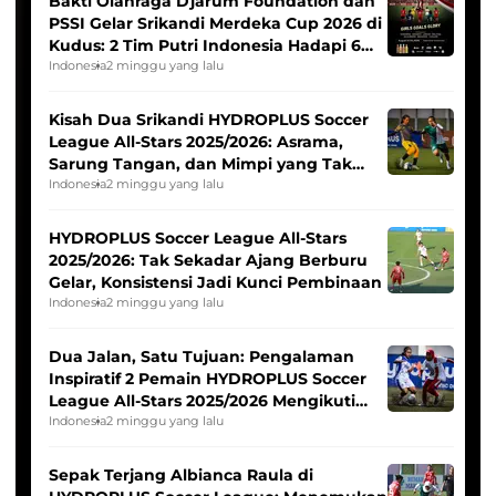
Bakti Olahraga Djarum Foundation dan
PSSI Gelar Srikandi Merdeka Cup 2026 di
Kudus: 2 Tim Putri Indonesia Hadapi 6
Tim Asia
Indonesia
2 minggu yang lalu
Kisah Dua Srikandi HYDROPLUS Soccer
League All-Stars 2025/2026: Asrama,
Sarung Tangan, dan Mimpi yang Tak
Pernah Padam
Indonesia
2 minggu yang lalu
HYDROPLUS Soccer League All-Stars
2025/2026: Tak Sekadar Ajang Berburu
Gelar, Konsistensi Jadi Kunci Pembinaan
Indonesia
2 minggu yang lalu
Dua Jalan, Satu Tujuan: Pengalaman
Inspiratif 2 Pemain HYDROPLUS Soccer
League All-Stars 2025/2026 Mengikuti
Seleksi Timnas Indonesia Putri
Indonesia
2 minggu yang lalu
Sepak Terjang Albianca Raula di