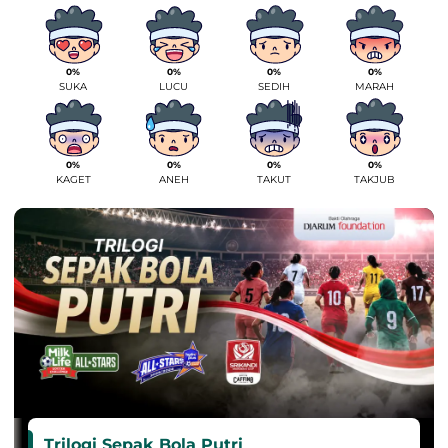
0%
0%
0%
0%
SUKA
LUCU
SEDIH
MARAH
0%
0%
0%
0%
KAGET
ANEH
TAKUT
TAKJUB
Trilogi Sepak Bola Putri