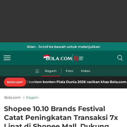
Iklan - Scroll ke bawah untuk melanjutkan
Ragam
Foto
Video
ti konten-konten Piala Dunia 2026 racikan khas Bola.com. Klik di sini!
EKSKLUSIF!
Bola.com
Ragam
Shopee 10.10 Brands Festival
Catat Peningkatan Transaksi 7x
Lipat di Shopee Mall, Dukung