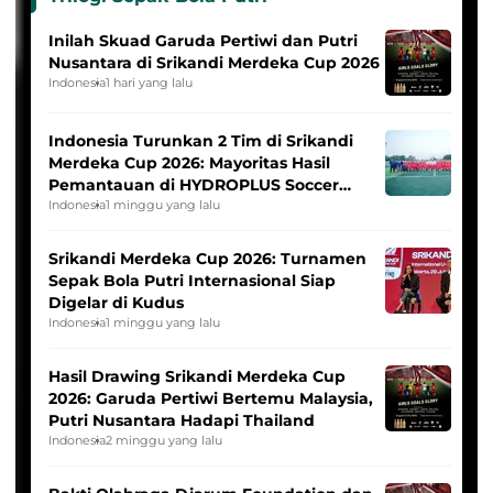
Inilah Skuad Garuda Pertiwi dan Putri
Nusantara di Srikandi Merdeka Cup 2026
Indonesia
1 hari yang lalu
Indonesia Turunkan 2 Tim di Srikandi
Merdeka Cup 2026: Mayoritas Hasil
Pemantauan di HYDROPLUS Soccer
League
Indonesia
1 minggu yang lalu
Srikandi Merdeka Cup 2026: Turnamen
Sepak Bola Putri Internasional Siap
Digelar di Kudus
Indonesia
1 minggu yang lalu
Hasil Drawing Srikandi Merdeka Cup
2026: Garuda Pertiwi Bertemu Malaysia,
Putri Nusantara Hadapi Thailand
Indonesia
2 minggu yang lalu