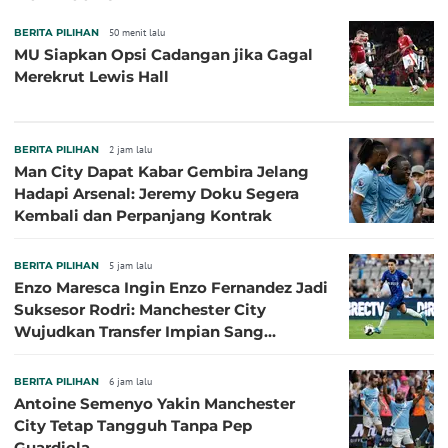
BERITA PILIHAN
50 menit lalu
MU Siapkan Opsi Cadangan jika Gagal
Merekrut Lewis Hall
BERITA PILIHAN
2 jam lalu
Man City Dapat Kabar Gembira Jelang
Hadapi Arsenal: Jeremy Doku Segera
Kembali dan Perpanjang Kontrak
BERITA PILIHAN
5 jam lalu
Enzo Maresca Ingin Enzo Fernandez Jadi
Suksesor Rodri: Manchester City
Wujudkan Transfer Impian Sang
Pelatih?
BERITA PILIHAN
6 jam lalu
Antoine Semenyo Yakin Manchester
City Tetap Tangguh Tanpa Pep
Guardiola