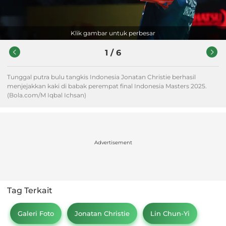
Klik gambar untuk perbesar
1
/
6
Tunggal putra bulu tangkis Indonesia Jonatan Christie berhasil
menjejakkan kaki di babak perempat final Indonesia Masters 2025.
(Bola.com/M Iqbal Ichsan)
Advertisement
Tag Terkait
Galeri Foto
Jonatan Christie
Lin Chun-Yi