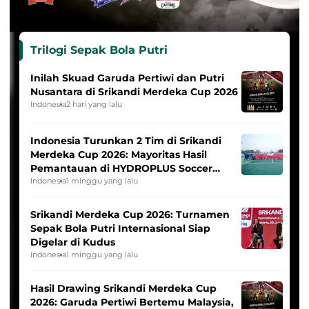
Trilogi Sepak Bola Putri
Inilah Skuad Garuda Pertiwi dan Putri
Nusantara di Srikandi Merdeka Cup 2026
Indonesia
2 hari yang lalu
Indonesia Turunkan 2 Tim di Srikandi
Merdeka Cup 2026: Mayoritas Hasil
Pemantauan di HYDROPLUS Soccer
League
Indonesia
1 minggu yang lalu
Srikandi Merdeka Cup 2026: Turnamen
Sepak Bola Putri Internasional Siap
Digelar di Kudus
Indonesia
1 minggu yang lalu
Hasil Drawing Srikandi Merdeka Cup
2026: Garuda Pertiwi Bertemu Malaysia,