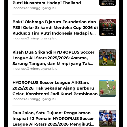
Putri Nusantara Hadapi Thailand
Indonesia
2 minggu yang lalu
Bakti Olahraga Djarum Foundation dan
PSSI Gelar Srikandi Merdeka Cup 2026 di
Kudus: 2 Tim Putri Indonesia Hadapi 6
Tim Asia
Indonesia
2 minggu yang lalu
Kisah Dua Srikandi HYDROPLUS Soccer
League All-Stars 2025/2026: Asrama,
Sarung Tangan, dan Mimpi yang Tak
Pernah Padam
Indonesia
3 minggu yang lalu
HYDROPLUS Soccer League All-Stars
2025/2026: Tak Sekadar Ajang Berburu
Gelar, Konsistensi Jadi Kunci Pembinaan
Indonesia
3 minggu yang lalu
Dua Jalan, Satu Tujuan: Pengalaman
Inspiratif 2 Pemain HYDROPLUS Soccer
League All-Stars 2025/2026 Mengikuti