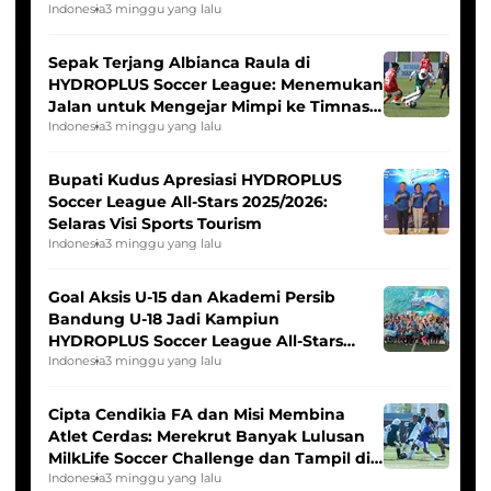
Seleksi Timnas Indonesia Putri
Indonesia
3 minggu yang lalu
Sepak Terjang Albianca Raula di
HYDROPLUS Soccer League: Menemukan
Jalan untuk Mengejar Mimpi ke Timnas
Indonesia Putri
Indonesia
3 minggu yang lalu
Bupati Kudus Apresiasi HYDROPLUS
Soccer League All-Stars 2025/2026:
Selaras Visi Sports Tourism
Indonesia
3 minggu yang lalu
Goal Aksis U-15 dan Akademi Persib
Bandung U-18 Jadi Kampiun
HYDROPLUS Soccer League All-Stars
2025/2026
Indonesia
3 minggu yang lalu
Cipta Cendikia FA dan Misi Membina
Atlet Cerdas: Merekrut Banyak Lulusan
MilkLife Soccer Challenge dan Tampil di
HYDROPLUS Soccer League
Indonesia
3 minggu yang lalu