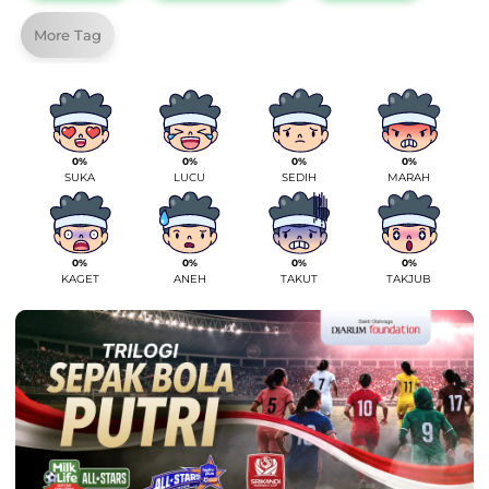
More Tag
0%
0%
0%
0%
SUKA
LUCU
SEDIH
MARAH
0%
0%
0%
0%
KAGET
ANEH
TAKUT
TAKJUB