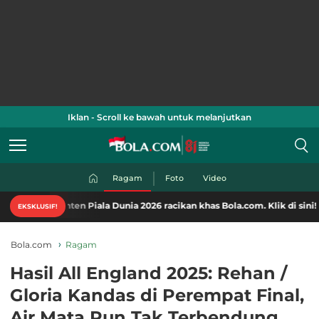
Iklan - Scroll ke bawah untuk melanjutkan
Ragam
Foto
Video
onten Piala Dunia 2026 racikan khas Bola.com. Klik di sini!
EKSKLUSIF!
Bola.com
Ragam
Hasil All England 2025: Rehan /
Gloria Kandas di Perempat Final,
Air Mata Pun Tak Terbendung