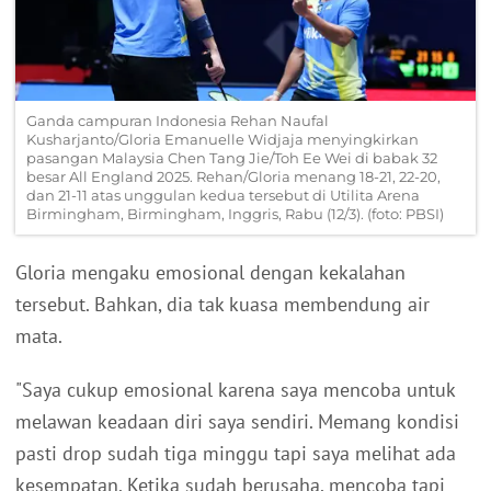
Ganda campuran Indonesia Rehan Naufal
Kusharjanto/Gloria Emanuelle Widjaja menyingkirkan
pasangan Malaysia Chen Tang Jie/Toh Ee Wei di babak 32
besar All England 2025. Rehan/Gloria menang 18-21, 22-20,
dan 21-11 atas unggulan kedua tersebut di Utilita Arena
Birmingham, Birmingham, Inggris, Rabu (12/3). (foto: PBSI)
Gloria mengaku emosional dengan kekalahan
tersebut. Bahkan, dia tak kuasa membendung air
mata.
"Saya cukup emosional karena saya mencoba untuk
melawan keadaan diri saya sendiri. Memang kondisi
pasti drop sudah tiga minggu tapi saya melihat ada
kesempatan. Ketika sudah berusaha, mencoba tapi