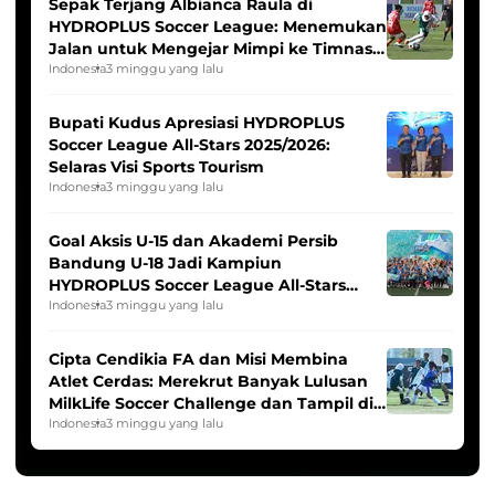
Sepak Terjang Albianca Raula di
HYDROPLUS Soccer League: Menemukan
Jalan untuk Mengejar Mimpi ke Timnas
Indonesia Putri
Indonesia
3 minggu yang lalu
Bupati Kudus Apresiasi HYDROPLUS
Soccer League All-Stars 2025/2026:
Selaras Visi Sports Tourism
Indonesia
3 minggu yang lalu
Goal Aksis U-15 dan Akademi Persib
Bandung U-18 Jadi Kampiun
HYDROPLUS Soccer League All-Stars
2025/2026
Indonesia
3 minggu yang lalu
Cipta Cendikia FA dan Misi Membina
Atlet Cerdas: Merekrut Banyak Lulusan
MilkLife Soccer Challenge dan Tampil di
HYDROPLUS Soccer League
Indonesia
3 minggu yang lalu