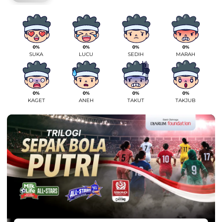
0%
0%
0%
0%
SUKA
LUCU
SEDIH
MARAH
0%
0%
0%
0%
KAGET
ANEH
TAKUT
TAKJUB