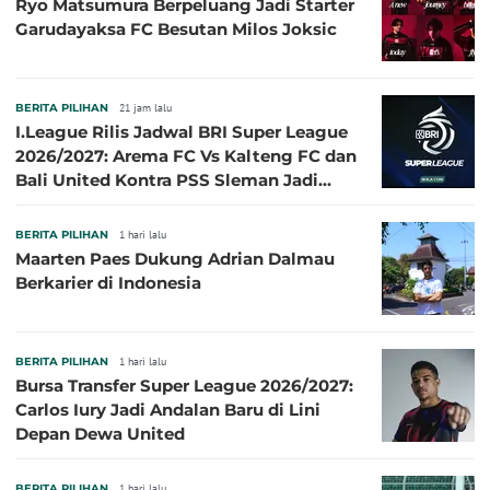
Ryo Matsumura Berpeluang Jadi Starter
Garudayaksa FC Besutan Milos Joksic
BERITA PILIHAN
21 jam lalu
I.League Rilis Jadwal BRI Super League
2026/2027: Arema FC Vs Kalteng FC dan
Bali United Kontra PSS Sleman Jadi
Pembuka pada 4 September
BERITA PILIHAN
1 hari lalu
Maarten Paes Dukung Adrian Dalmau
Berkarier di Indonesia
BERITA PILIHAN
1 hari lalu
Bursa Transfer Super League 2026/2027:
Carlos Iury Jadi Andalan Baru di Lini
Depan Dewa United
BERITA PILIHAN
1 hari lalu