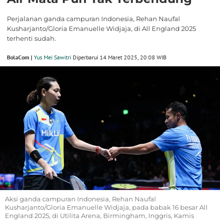
Perjalanan ganda campuran Indonesia, Rehan Naufal
Kusharjanto/Gloria Emanuelle Widjaja, di All England 2025
terhenti sudah.
BolaCom |
Yus Mei Sawitri
Diperbarui 14 Maret 2025, 20:08 WIB
Aksi ganda campuran Indonesia, Rehan Naufal
Kusharjanto/Gloria Emanuelle Widjaja, pada babak 16 besar All
England 2025, di Utilita Arena, Birmingham, Inggris, Kamis