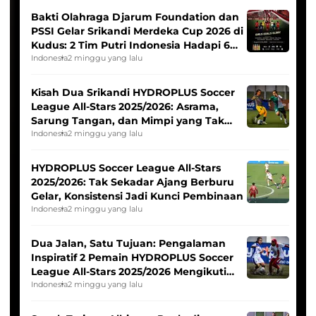
Bakti Olahraga Djarum Foundation dan
PSSI Gelar Srikandi Merdeka Cup 2026 di
Kudus: 2 Tim Putri Indonesia Hadapi 6
Tim Asia
Indonesia
2 minggu yang lalu
Kisah Dua Srikandi HYDROPLUS Soccer
League All-Stars 2025/2026: Asrama,
Sarung Tangan, dan Mimpi yang Tak
Pernah Padam
Indonesia
2 minggu yang lalu
HYDROPLUS Soccer League All-Stars
2025/2026: Tak Sekadar Ajang Berburu
Gelar, Konsistensi Jadi Kunci Pembinaan
Indonesia
2 minggu yang lalu
Dua Jalan, Satu Tujuan: Pengalaman
Inspiratif 2 Pemain HYDROPLUS Soccer
League All-Stars 2025/2026 Mengikuti
Seleksi Timnas Indonesia Putri
Indonesia
2 minggu yang lalu