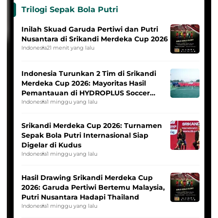
Trilogi Sepak Bola Putri
Inilah Skuad Garuda Pertiwi dan Putri
Nusantara di Srikandi Merdeka Cup 2026
Indonesia
21 menit yang lalu
Indonesia Turunkan 2 Tim di Srikandi
Merdeka Cup 2026: Mayoritas Hasil
Pemantauan di HYDROPLUS Soccer
League
Indonesia
1 minggu yang lalu
Srikandi Merdeka Cup 2026: Turnamen
Sepak Bola Putri Internasional Siap
Digelar di Kudus
Indonesia
1 minggu yang lalu
Hasil Drawing Srikandi Merdeka Cup
2026: Garuda Pertiwi Bertemu Malaysia,
Putri Nusantara Hadapi Thailand
Indonesia
1 minggu yang lalu