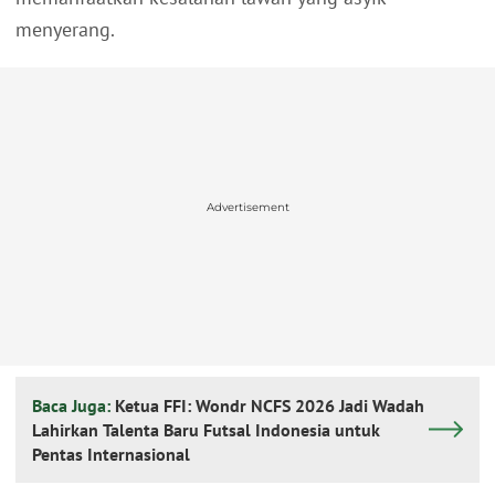
menyerang.
Advertisement
Baca Juga:
Ketua FFI: Wondr NCFS 2026 Jadi Wadah
Lahirkan Talenta Baru Futsal Indonesia untuk
Pentas Internasional