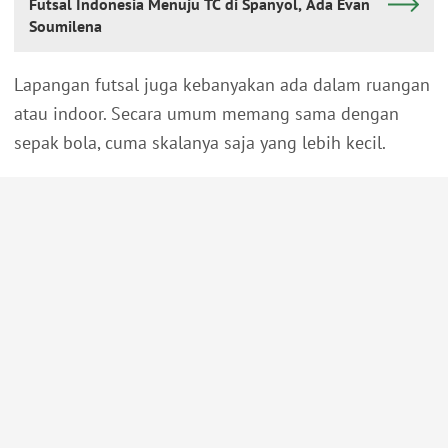
Futsal Indonesia Menuju TC di Spanyol, Ada Evan
Soumilena
Lapangan futsal juga kebanyakan ada dalam ruangan
atau indoor. Secara umum memang sama dengan
sepak bola, cuma skalanya saja yang lebih kecil.