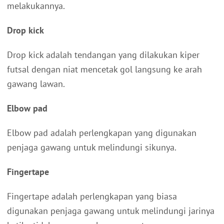
melakukannya.
Drop kick
Drop kick adalah tendangan yang dilakukan kiper
futsal dengan niat mencetak gol langsung ke arah
gawang lawan.
Elbow pad
Elbow pad adalah perlengkapan yang digunakan
penjaga gawang untuk melindungi sikunya.
Fingertape
Fingertape adalah perlengkapan yang biasa
digunakan penjaga gawang untuk melindungi jarinya