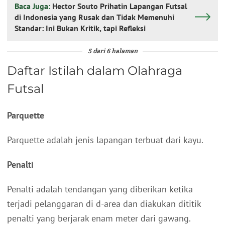
Baca Juga:
Hector Souto Prihatin Lapangan Futsal
di Indonesia yang Rusak dan Tidak Memenuhi
Standar: Ini Bukan Kritik, tapi Refleksi
5 dari 6 halaman
Daftar Istilah dalam Olahraga
Futsal
Parquette
Parquette adalah jenis lapangan terbuat dari kayu.
Penalti
Penalti adalah tendangan yang diberikan ketika
terjadi pelanggaran di d-area dan diakukan dititik
penalti yang berjarak enam meter dari gawang.