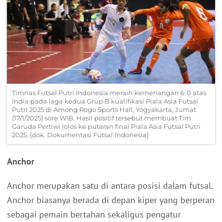
Timnas Futsal Putri Indonesia meraih kemenangan 6-0 atas
India pada laga kedua Grup B kualifikasi Piala Asia Futsal
Putri 2025 di Among Rogo Sports Hall, Yogyakarta, Jumat
(17/1/2025) sore WIB. Hasil positif tersebut membuat Tim
Garuda Pertiwi lolos ke putaran final Piala Asia Futsal Putri
2025. (dok. Dokumentasi Futsal Indonesia)
Anchor
Anchor merupakan satu di antara posisi dalam futsal.
Anchor biasanya berada di depan kiper yang berperan
sebagai pemain bertahan sekaligus pengatur