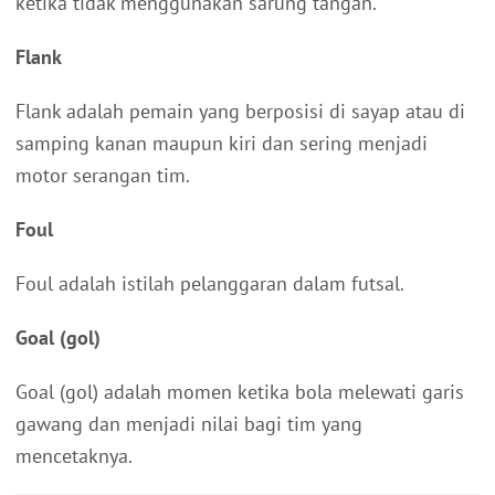
ketika tidak menggunakan sarung tangan.
Flank
Flank adalah pemain yang berposisi di sayap atau di
samping kanan maupun kiri dan sering menjadi
motor serangan tim.
Foul
Foul adalah istilah pelanggaran dalam futsal.
Goal (gol)
Goal (gol) adalah momen ketika bola melewati garis
gawang dan menjadi nilai bagi tim yang
mencetaknya.