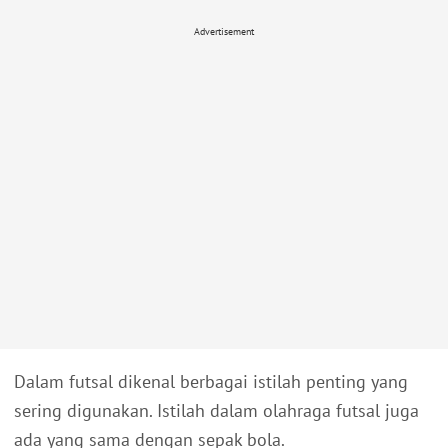
Advertisement
Dalam futsal dikenal berbagai istilah penting yang
sering digunakan. Istilah dalam olahraga futsal juga
ada yang sama dengan sepak bola.