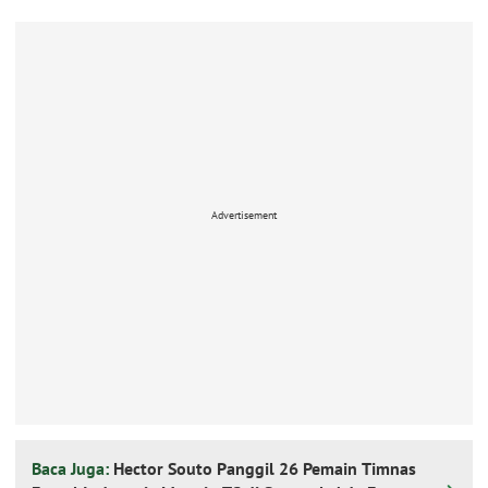
Advertisement
Baca Juga:
Hector Souto Panggil 26 Pemain Timnas