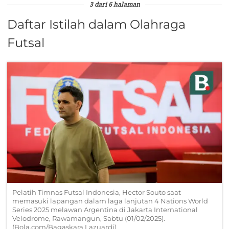
3 dari 6 halaman
Daftar Istilah dalam Olahraga
Futsal
Pelatih Timnas Futsal Indonesia, Hector Souto saat
memasuki lapangan dalam laga lanjutan 4 Nations World
Series 2025 melawan Argentina di Jakarta International
Velodrome, Rawamangun, Sabtu (01/02/2025).
(Bola.com/Bagaskara Lazuardi)