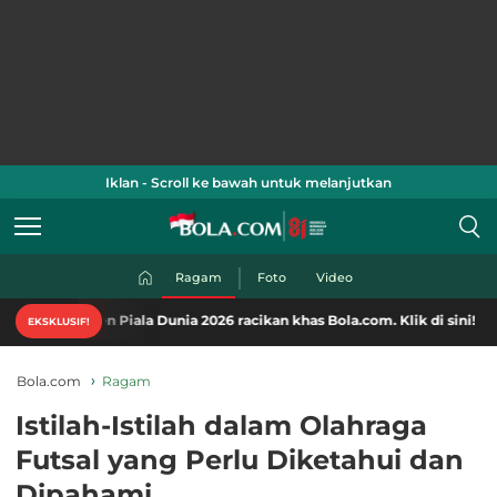
Iklan - Scroll ke bawah untuk melanjutkan
Ragam
Foto
Video
n Piala Dunia 2026 racikan khas Bola.com. Klik di sini!
EKSKLUSIF!
Bola.com
Ragam
Istilah-Istilah dalam Olahraga
Futsal yang Perlu Diketahui dan
Dipahami