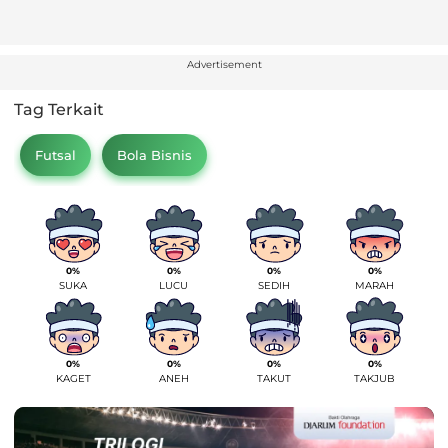
Advertisement
Tag Terkait
Futsal
Bola Bisnis
0%
0%
0%
0%
SUKA
LUCU
SEDIH
MARAH
0%
0%
0%
0%
KAGET
ANEH
TAKUT
TAKJUB