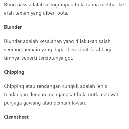
Blind pass adalah mengumpan bola tanpa melihat ke
arah teman yang diberi bola.
Blunder
Blunder adalah kesalahan yang dilakukan salah
seorang pemain yang dapat berakibat fatal bagi
timnya, seperti terciptanya gol.
Chipping
Chipping atau tendangan cungkil adalah jenis
tendangan dengan mengangkat bola untk melewati
penjaga gawang atau pemain lawan.
Cleansheet