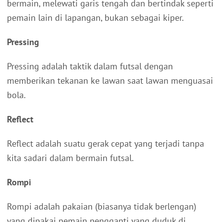
bermain, melewati garis tengah dan bertindak seperti
pemain lain di lapangan, bukan sebagai kiper.
Pressing
Pressing adalah taktik dalam futsal dengan
memberikan tekanan ke lawan saat lawan menguasai
bola.
Reflect
Reflect adalah suatu gerak cepat yang terjadi tanpa
kita sadari dalam bermain futsal.
Rompi
Rompi adalah pakaian (biasanya tidak berlengan)
yang dipakai pemain pengganti yang duduk di