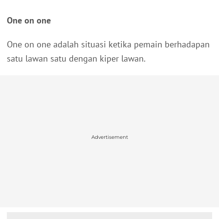
One on one
One on one adalah situasi ketika pemain berhadapan
satu lawan satu dengan kiper lawan.
Advertisement