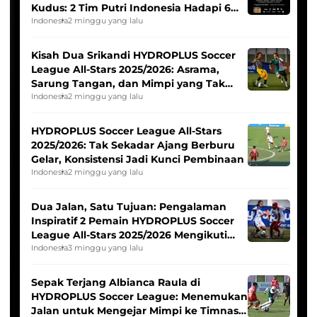
Kudus: 2 Tim Putri Indonesia Hadapi 6
Tim Asia
Indonesia
2 minggu yang lalu
Kisah Dua Srikandi HYDROPLUS Soccer
League All-Stars 2025/2026: Asrama,
Sarung Tangan, dan Mimpi yang Tak
Pernah Padam
Indonesia
2 minggu yang lalu
HYDROPLUS Soccer League All-Stars
2025/2026: Tak Sekadar Ajang Berburu
Gelar, Konsistensi Jadi Kunci Pembinaan
Indonesia
2 minggu yang lalu
Dua Jalan, Satu Tujuan: Pengalaman
Inspiratif 2 Pemain HYDROPLUS Soccer
League All-Stars 2025/2026 Mengikuti
Seleksi Timnas Indonesia Putri
Indonesia
3 minggu yang lalu
Sepak Terjang Albianca Raula di
HYDROPLUS Soccer League: Menemukan
Jalan untuk Mengejar Mimpi ke Timnas