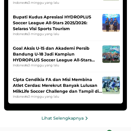
Indonesia Putri
Indonesia
3 minggu yang lalu
Bupati Kudus Apresiasi HYDROPLUS
Soccer League All-Stars 2025/2026:
Selaras Visi Sports Tourism
Indonesia
3 minggu yang lalu
Goal Aksis U-15 dan Akademi Persib
Bandung U-18 Jadi Kampiun
HYDROPLUS Soccer League All-Stars
2025/2026
Indonesia
3 minggu yang lalu
Cipta Cendikia FA dan Misi Membina
Atlet Cerdas: Merekrut Banyak Lulusan
MilkLife Soccer Challenge dan Tampil di
HYDROPLUS Soccer League
Indonesia
3 minggu yang lalu
Lihat Selengkapnya