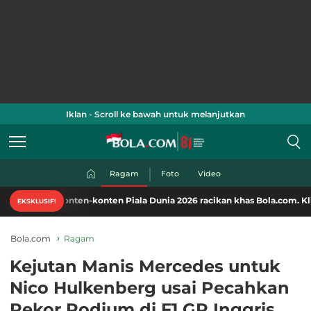
Iklan - Scroll ke bawah untuk melanjutkan
Ragam
Foto
Video
konten-konten Piala Dunia 2026 racikan khas Bola.com. Klik di sini!
EKSKLUSIF!
Bola.com
Ragam
Kejutan Manis Mercedes untuk
Nico Hulkenberg usai Pecahkan
Rekor Podium di F1 GP Inggris