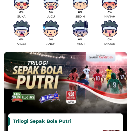
0%
0%
0%
0%
SUKA
LUCU
SEDIH
MARAH
0%
0%
0%
0%
KAGET
ANEH
TAKUT
TAKJUB
Trilogi Sepak Bola Putri