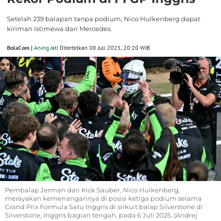
Setelah 239 balapan tanpa podium, Nico Hulkenberg dapat
kiriman Istimewa dari Mercedes.
BolaCom |
Aning Jati
Diterbitkan 08 Juli 2025, 20:20 WIB
Pembalap Jerman dari Kick Sauber, Nico Hulkenberg,
merayakan kemenangannya di posisi ketiga podium selama
Grand Prix Formula Satu Inggris di sirkuit balap Silverstone di
Silverstone, Inggris bagian tengah, pada 6 Juli 2025. (Andrej