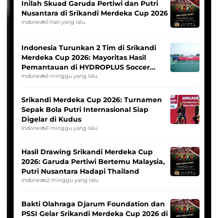
Inilah Skuad Garuda Pertiwi dan Putri
Nusantara di Srikandi Merdeka Cup 2026
Indonesia
1 hari yang lalu
Indonesia Turunkan 2 Tim di Srikandi
Merdeka Cup 2026: Mayoritas Hasil
Pemantauan di HYDROPLUS Soccer
League
Indonesia
1 minggu yang lalu
Srikandi Merdeka Cup 2026: Turnamen
Sepak Bola Putri Internasional Siap
Digelar di Kudus
Indonesia
1 minggu yang lalu
Hasil Drawing Srikandi Merdeka Cup
2026: Garuda Pertiwi Bertemu Malaysia,
Putri Nusantara Hadapi Thailand
Indonesia
2 minggu yang lalu
Bakti Olahraga Djarum Foundation dan
PSSI Gelar Srikandi Merdeka Cup 2026 di