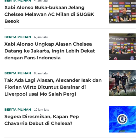
BERITA PILIHAN
4 jam lalu
Xabi Alonso Buka-bukaan Jelang
Chelsea Melawan AC Milan di SUGBK
Besok
BERITA PILIHAN
6 jam lalu
Xabi Alonso Ungkap Alasan Chelsea
Datang ke Jakarta, Ingin Lebih Dekat
dengan Fans Indonesia
BERITA PILIHAN
8 jam lalu
Tak Ada Lagi Alasan, Alexander Isak dan
Florian Wirtz Dituntut Bersinar di
Liverpool usai Mo Salah Pergi
BERITA PILIHAN
10 jam lalu
Segera Diresmikan, Kapan Pep
Chavarria Debut di Chelsea?