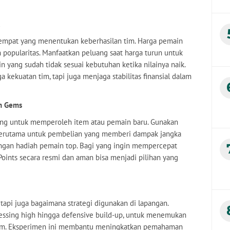
 tempat yang menentukan keberhasilan tim. Harga pemain
popularitas. Manfaatkan peluang saat harga turun untuk
 yang sudah tidak sesuai kebutuhan ketika nilainya naik.
 kekuatan tim, tapi juga menjaga stabilitas finansial dalam
an Gems
ing untuk memperoleh item atau pemain baru. Gunakan
 terutama untuk pembelian yang memberi dampak jangka
engan hadiah pemain top. Bagi yang ingin mempercepat
oints secara resmi dan aman bisa menjadi pilihan yang
 tapi juga bagaimana strategi digunakan di lapangan.
pressing high hingga defensive build-up, untuk menemukan
 tim. Eksperimen ini membantu meningkatkan pemahaman