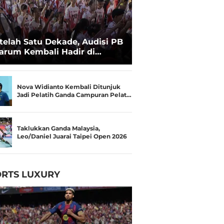
telah Satu Dekade, Audisi PB
arum Kembali Hadir di
kassar untuk Pencarian
lenta Super
Nova Widianto Kembali Ditunjuk
Jadi Pelatih Ganda Campuran Pelat…
Taklukkan Ganda Malaysia,
Leo/Daniel Juarai Taipei Open 2026
RTS LUXURY