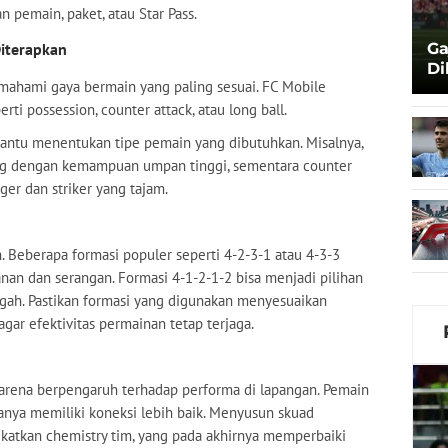
 pemain, paket, atau Star Pass.
Ga
iterapkan
Di
hami gaya bermain yang paling sesuai. FC Mobile
Li
ti possession, counter attack, atau long ball.
ntu menentukan tipe pemain yang dibutuhkan. Misalnya,
ng dengan kemampuan umpan tinggi, sementara counter
er dan striker yang tajam.
. Beberapa formasi populer seperti 4-2-3-1 atau 4-3-3
an dan serangan. Formasi 4-1-2-1-2 bisa menjadi pilihan
ngah. Pastikan formasi yang digunakan menyesuaikan
agar efektivitas permainan tetap terjaga.
karena berpengaruh terhadap performa di lapangan. Pemain
asanya memiliki koneksi lebih baik. Menyusun skuad
ngkatkan chemistry tim, yang pada akhirnya memperbaiki