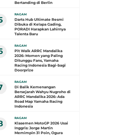
Bertanding di Berlin
RAGAM
5
Darts Hub Ultimate Resmi
Dibuka di Kelapa Gading,
PORADI Harapkan Lahirnya
Talenta Baru
RAGAM
6
Pit Walk ARRC Mandalika
2026: Momen yang Paling
Ditunggu Fans, Yamaha
Racing Indonesia Bagi-bagi
Doorprize
RAGAM
7
Di Balik Kemenangan
Bersejarah Wahyu Nugroho di
ARRC Mandalika 2026: Ada
Road Map Yamaha Racing
Indonesia
RAGAM
8
Klasemen MotoGP 2026 Usai
Inggris: Jorge Martin
Memimpin 31 Poin, Ogura