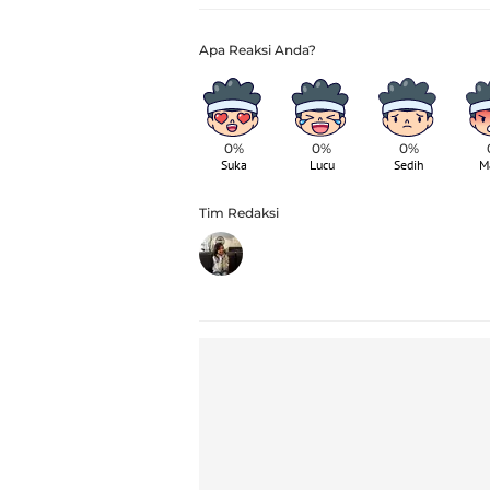
0%
0%
0%
Suka
Lucu
Sedih
M
Tim Redaksi