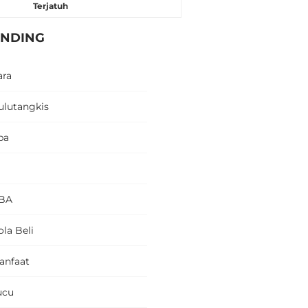
Terjatuh
ENDING
ara
ulutangkis
pa
BA
la Beli
anfaat
ucu