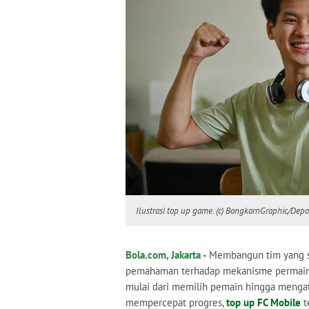
Ilustrasi top up game. (c) BongkarnGraphic/Depo
Bola.com, Jakarta -
Membangun tim yang s
pemahaman terhadap mekanisme permainan
mulai dari memilih pemain hingga mengat
mempercepat progres,
top up FC Mobile
t