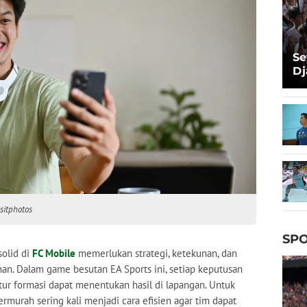
Se
Dj
Ma
Ta
sitphotos
SPO
olid di
FC Mobile
memerlukan strategi, ketekunan, dan
. Dalam game besutan EA Sports ini, setiap keputusan
ur formasi dapat menentukan hasil di lapangan. Untuk
ermurah sering kali menjadi cara efisien agar tim dapat