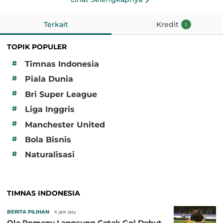
Terkait
Kredit
1
TOPIK POPULER
#
Timnas Indonesia
#
Piala Dunia
#
Bri Super League
#
Liga Inggris
#
Manchester United
#
Bola Bisnis
#
Naturalisasi
TIMNAS INDONESIA
BERITA PILIHAN
4 jam lalu
Ole Romeny Langsung Cetak Gol Debut,