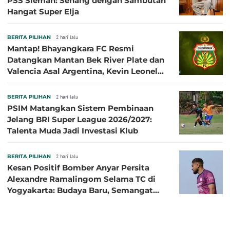
PSS Sleman: Senang dengan Sambutan
Hangat Super Elja
BERITA PILIHAN
2 hari lalu
Mantap! Bhayangkara FC Resmi
Datangkan Mantan Bek River Plate dan
Valencia Asal Argentina, Kevin Leonel
Sibille
BERITA PILIHAN
2 hari lalu
PSIM Matangkan Sistem Pembinaan
Jelang BRI Super League 2026/2027:
Talenta Muda Jadi Investasi Klub
BERITA PILIHAN
2 hari lalu
Kesan Positif Bomber Anyar Persita
Alexandre Ramalingom Selama TC di
Yogyakarta: Budaya Baru, Semangat
Baru!