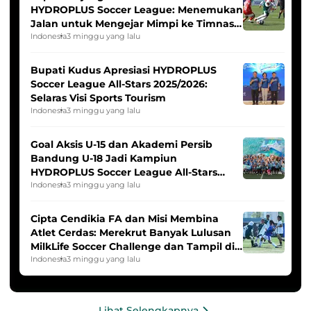
HYDROPLUS Soccer League: Menemukan
Jalan untuk Mengejar Mimpi ke Timnas
Indonesia Putri
Indonesia
3 minggu yang lalu
Bupati Kudus Apresiasi HYDROPLUS
Soccer League All-Stars 2025/2026:
Selaras Visi Sports Tourism
Indonesia
3 minggu yang lalu
Goal Aksis U-15 dan Akademi Persib
Bandung U-18 Jadi Kampiun
HYDROPLUS Soccer League All-Stars
2025/2026
Indonesia
3 minggu yang lalu
Cipta Cendikia FA dan Misi Membina
Atlet Cerdas: Merekrut Banyak Lulusan
MilkLife Soccer Challenge dan Tampil di
HYDROPLUS Soccer League
Indonesia
3 minggu yang lalu
Lihat Selengkapnya