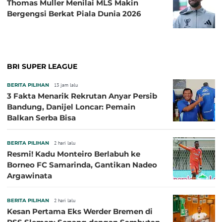
Thomas Muller Menilai MLS Makin
Bergengsi Berkat Piala Dunia 2026
BRI SUPER LEAGUE
BERITA PILIHAN
13 jam lalu
3 Fakta Menarik Rekrutan Anyar Persib
Bandung, Danijel Loncar: Pemain
Balkan Serba Bisa
BERITA PILIHAN
2 hari lalu
Resmi! Kadu Monteiro Berlabuh ke
Borneo FC Samarinda, Gantikan Nadeo
Argawinata
BERITA PILIHAN
2 hari lalu
Kesan Pertama Eks Werder Bremen di