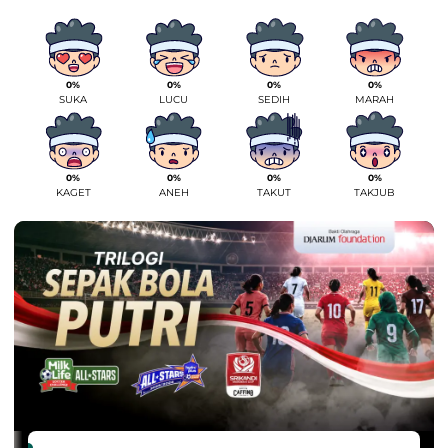
0%
0%
0%
0%
SUKA
LUCU
SEDIH
MARAH
0%
0%
0%
0%
KAGET
ANEH
TAKUT
TAKJUB