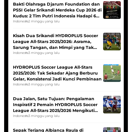
Bakti Olahraga Djarum Foundation dan
PSSI Gelar Srikandi Merdeka Cup 2026 di
Kudus: 2 Tim Putri Indonesia Hadapi 6
Tim Asia
Indonesia
2 minggu yang lalu
Kisah Dua Srikandi HYDROPLUS Soccer
League All-Stars 2025/2026: Asrama,
Sarung Tangan, dan Mimpi yang Tak
Pernah Padam
Indonesia
3 minggu yang lalu
HYDROPLUS Soccer League All-Stars
2025/2026: Tak Sekadar Ajang Berburu
Gelar, Konsistensi Jadi Kunci Pembinaan
Indonesia
3 minggu yang lalu
Dua Jalan, Satu Tujuan: Pengalaman
Inspiratif 2 Pemain HYDROPLUS Soccer
League All-Stars 2025/2026 Mengikuti
Seleksi Timnas Indonesia Putri
Indonesia
3 minggu yang lalu
Sepak Terjang Albianca Raula di