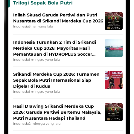
Trilogi Sepak Bola Putri
Inilah Skuad Garuda Pertiwi dan Putri
Nusantara di Srikandi Merdeka Cup 2026
Indonesia
3 hari yang lalu
Indonesia Turunkan 2 Tim di Srikandi
Merdeka Cup 2026: Mayoritas Hasil
Pemantauan di HYDROPLUS Soccer
League
Indonesia
1 minggu yang lalu
Srikandi Merdeka Cup 2026: Turnamen
Sepak Bola Putri Internasional Siap
Digelar di Kudus
Indonesia
1 minggu yang lalu
Hasil Drawing Srikandi Merdeka Cup
2026: Garuda Pertiwi Bertemu Malaysia,
Putri Nusantara Hadapi Thailand
Indonesia
2 minggu yang lalu