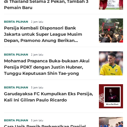
di Thailand Selama 2 Pekan, Tambah 3
Pemain Baru
BERITA PILIHAN
2 jam lalu
Persija Kembali Disponsori Bank
Jakarta untuk Super League Musim
Depan, Pramono Anung Berikan
Penjelasan terkait Dukungan BUMD
BERITA PILIHAN
2 jam lalu
Mohamad Prapanca Buka-bukaan Akui
Persija PDKT dengan Justin Hubner,
Tunggu Keputusan Shin Tae-yong
BERITA PILIHAN
3 jam lalu
Garudayaksa FC Kumpulkan Eks Persija,
Kali Ini Giliran Paulo Ricardo
BERITA PILIHAN
3 jam lalu
Cara Unik Persib Perkenalkan Danijel