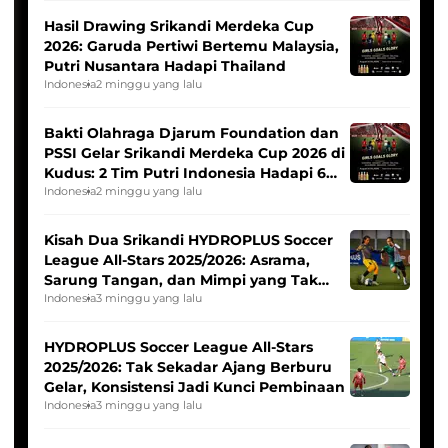
Hasil Drawing Srikandi Merdeka Cup
2026: Garuda Pertiwi Bertemu Malaysia,
Putri Nusantara Hadapi Thailand
Indonesia
2 minggu yang lalu
Bakti Olahraga Djarum Foundation dan
PSSI Gelar Srikandi Merdeka Cup 2026 di
Kudus: 2 Tim Putri Indonesia Hadapi 6
Tim Asia
Indonesia
2 minggu yang lalu
Kisah Dua Srikandi HYDROPLUS Soccer
League All-Stars 2025/2026: Asrama,
Sarung Tangan, dan Mimpi yang Tak
Pernah Padam
Indonesia
3 minggu yang lalu
HYDROPLUS Soccer League All-Stars
2025/2026: Tak Sekadar Ajang Berburu
Gelar, Konsistensi Jadi Kunci Pembinaan
Indonesia
3 minggu yang lalu