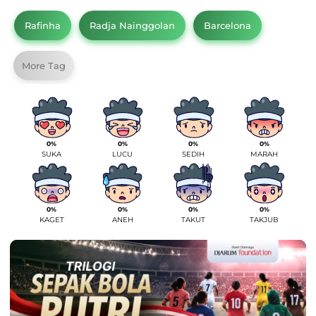
Rafinha
Radja Nainggolan
Barcelona
More Tag
0%
0%
0%
0%
SUKA
LUCU
SEDIH
MARAH
0%
0%
0%
0%
KAGET
ANEH
TAKUT
TAKJUB