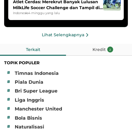
Atlet Cerdas: Merekrut Banyak Lulusan
MilkLife Soccer Challenge dan Tampil di
HYDROPLUS Soccer League
Indonesia
4 minggu yang lalu
Lihat Selengkapnya
Terkait
Kredit
2
TOPIK POPULER
#
Timnas Indonesia
#
Piala Dunia
#
Bri Super League
#
Liga Inggris
#
Manchester United
#
Bola Bisnis
#
Naturalisasi