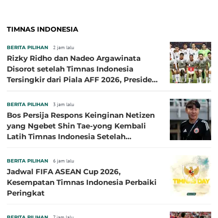
TIMNAS INDONESIA
BERITA PILIHAN
2 jam lalu
Rizky Ridho dan Nadeo Argawinata
Disorot setelah Timnas Indonesia
Tersingkir dari Piala AFF 2026, Presiden
Persija Pasang Badan
BERITA PILIHAN
3 jam lalu
Bos Persija Respons Keinginan Netizen
yang Ngebet Shin Tae-yong Kembali
Latih Timnas Indonesia Setelah
Tersingkir dari Piala AFF 2026
BERITA PILIHAN
6 jam lalu
Jadwal FIFA ASEAN Cup 2026,
Kesempatan Timnas Indonesia Perbaiki
Peringkat
BERITA PILIHAN
7 jam lalu