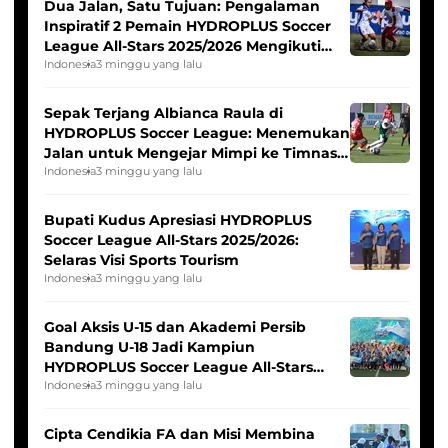
Dua Jalan, Satu Tujuan: Pengalaman
Inspiratif 2 Pemain HYDROPLUS Soccer
League All-Stars 2025/2026 Mengikuti
Seleksi Timnas Indonesia Putri
Indonesia
3 minggu yang lalu
Sepak Terjang Albianca Raula di
HYDROPLUS Soccer League: Menemukan
Jalan untuk Mengejar Mimpi ke Timnas
Indonesia Putri
Indonesia
3 minggu yang lalu
Bupati Kudus Apresiasi HYDROPLUS
Soccer League All-Stars 2025/2026:
Selaras Visi Sports Tourism
Indonesia
3 minggu yang lalu
Goal Aksis U-15 dan Akademi Persib
Bandung U-18 Jadi Kampiun
HYDROPLUS Soccer League All-Stars
2025/2026
Indonesia
3 minggu yang lalu
Cipta Cendikia FA dan Misi Membina