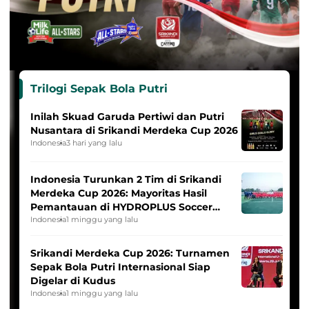
Trilogi Sepak Bola Putri
Inilah Skuad Garuda Pertiwi dan Putri
Nusantara di Srikandi Merdeka Cup 2026
Indonesia
3 hari yang lalu
Indonesia Turunkan 2 Tim di Srikandi
Merdeka Cup 2026: Mayoritas Hasil
Pemantauan di HYDROPLUS Soccer
League
Indonesia
1 minggu yang lalu
Srikandi Merdeka Cup 2026: Turnamen
Sepak Bola Putri Internasional Siap
Digelar di Kudus
Indonesia
1 minggu yang lalu