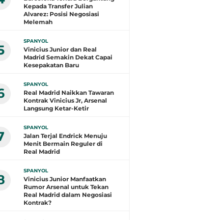
Kepada Transfer Julian
Alvarez: Posisi Negosiasi
Melemah
SPANYOL
5
Vinicius Junior dan Real
Madrid Semakin Dekat Capai
Kesepakatan Baru
SPANYOL
6
Real Madrid Naikkan Tawaran
Kontrak Vinicius Jr, Arsenal
Langsung Ketar-Ketir
SPANYOL
7
Jalan Terjal Endrick Menuju
Menit Bermain Reguler di
Real Madrid
SPANYOL
8
Vinicius Junior Manfaatkan
Rumor Arsenal untuk Tekan
Real Madrid dalam Negosiasi
Kontrak?