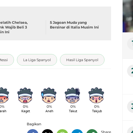
Pelatih Chelsea,
5 Jagoan Muda yang
nk Wajib Beli 3
Bersinar di Italia Musim Ini
n Ini
Messi
La Liga Spanyol
Hasil Liga Spanyol
0%
0%
0%
0%
0%
arah
Kaget
Aneh
Takut
Takjub
Bagikan