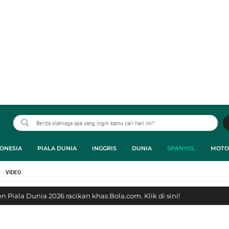
ONESIA
PIALA DUNIA
INGGRIS
DUNIA
SPANYOL
MOTO
VIDEO
 Piala Dunia 2026 racikan khas Bola.com. Klik di sini!