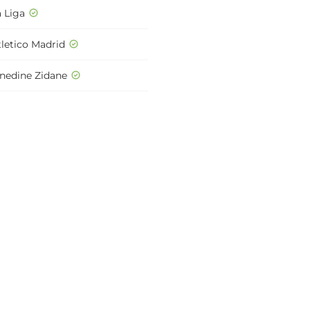
a Liga
tletico Madrid
inedine Zidane