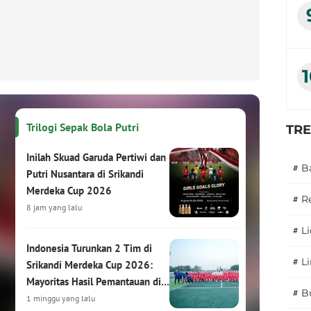
Trilogi Sepak Bola Putri
TR
Inilah Skuad Garuda Pertiwi dan
#
B
Putri Nusantara di Srikandi
Merdeka Cup 2026
#
R
8 jam yang lalu
#
L
Indonesia Turunkan 2 Tim di
#
L
Srikandi Merdeka Cup 2026:
Mayoritas Hasil Pemantauan di
#
B
HYDROPLUS Soccer League
1 minggu yang lalu