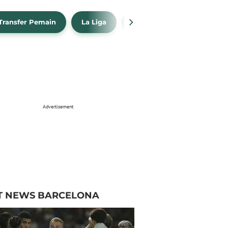
Transfer Pemain
La Liga
Barcelona
Real Madr
Advertisement
T NEWS BARCELONA