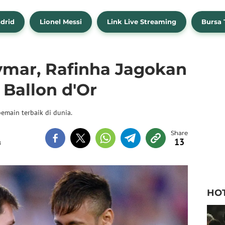
drid
Lionel Messi
Link Live Streaming
Bursa 
mar, Rafinha Jagokan
 Ballon d'Or
emain terbaik di dunia.
13
B
HO