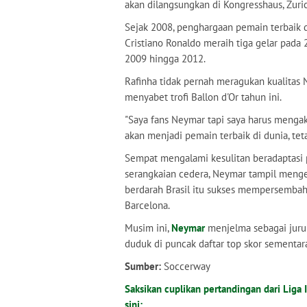
akan dilangsungkan di Kongresshaus, Zuric
Sejak 2008, penghargaan pemain terbaik d
Cristiano Ronaldo meraih tiga gelar pada
2009 hingga 2012.
Rafinha tidak pernah meragukan kualitas 
menyabet trofi Ballon d'Or tahun ini.
"Saya fans Neymar tapi saya harus mengaku
akan menjadi pemain terbaik di dunia, tetap
Sempat mengalami kesulitan beradaptasi
serangkaian cedera, Neymar tampil meng
berdarah Brasil itu sukses mempersembahka
Barcelona.
Musim ini,
Neymar
menjelma sebagai juru
duduk di puncak daftar top skor sementar
Sumber:
Soccerway
Saksikan cuplikan pertandingan dari Liga I
sini: