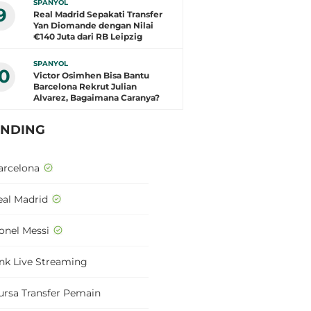
SPANYOL
9
Real Madrid Sepakati Transfer
Yan Diomande dengan Nilai
€140 Juta dari RB Leipzig
SPANYOL
10
Victor Osimhen Bisa Bantu
Barcelona Rekrut Julian
Alvarez, Bagaimana Caranya?
ENDING
arcelona
eal Madrid
ionel Messi
ink Live Streaming
ursa Transfer Pemain