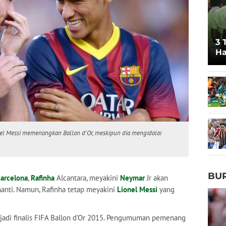
3 
Ha
Pr
nel Messi memenangkan Ballon d'Or, meskipun dia mengidolai
BU
arcelona
,
Rafinha
Alcantara, meyakini
Neymar
Jr akan
nanti. Namun, Rafinha tetap meyakini
Lionel Messi
yang
njadi finalis FIFA Ballon d'Or 2015. Pengumuman pemenang