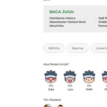
BACA JUGA
Gambaran Utama
Jadi 
Manchester United Versi
Hiddi
Mourinho
Pemai
Rafinha
Neymar
Lionel 
0%
0%
0%
Suka
Lucu
Sedih
M
Tim Redaksi