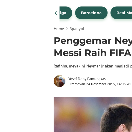
a Transfer Pemain
La Liga
Barcelona
Real Ma
Home
Spanyol
Penggemar Ney
Messi Raih FIFA
Rafinha, meyakini Neymar Jr akan menjadi p
Yosef Deny Pamungkas
Diterbitkan 24 Desember 2015, 14:03 WI