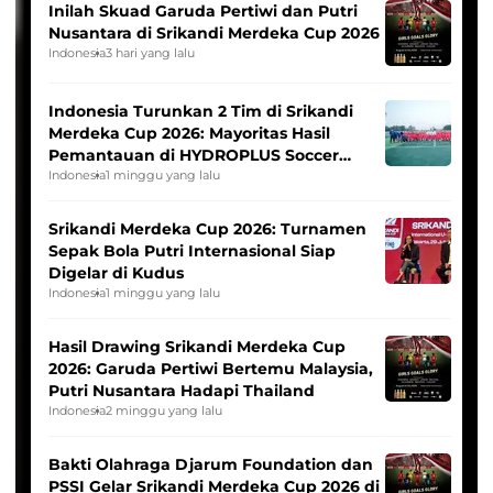
Inilah Skuad Garuda Pertiwi dan Putri
Nusantara di Srikandi Merdeka Cup 2026
Indonesia
3 hari yang lalu
Indonesia Turunkan 2 Tim di Srikandi
Merdeka Cup 2026: Mayoritas Hasil
Pemantauan di HYDROPLUS Soccer
League
Indonesia
1 minggu yang lalu
Srikandi Merdeka Cup 2026: Turnamen
Sepak Bola Putri Internasional Siap
Digelar di Kudus
Indonesia
1 minggu yang lalu
Hasil Drawing Srikandi Merdeka Cup
2026: Garuda Pertiwi Bertemu Malaysia,
Putri Nusantara Hadapi Thailand
Indonesia
2 minggu yang lalu
Bakti Olahraga Djarum Foundation dan
PSSI Gelar Srikandi Merdeka Cup 2026 di