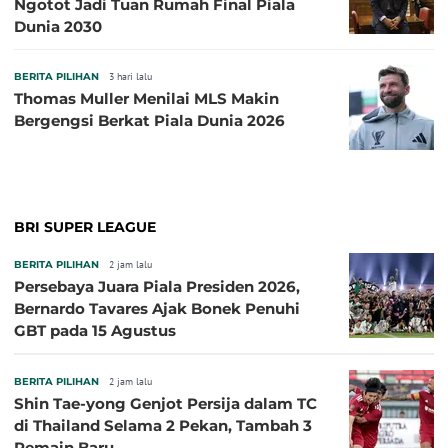
Ngotot Jadi Tuan Rumah Final Piala
Dunia 2030
BERITA PILIHAN
3 hari lalu
Thomas Muller Menilai MLS Makin
Bergengsi Berkat Piala Dunia 2026
BRI SUPER LEAGUE
BERITA PILIHAN
2 jam lalu
Persebaya Juara Piala Presiden 2026,
Bernardo Tavares Ajak Bonek Penuhi
GBT pada 15 Agustus
BERITA PILIHAN
2 jam lalu
Shin Tae-yong Genjot Persija dalam TC
di Thailand Selama 2 Pekan, Tambah 3
Pemain Baru