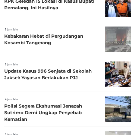
KPK Geledah 15 Lokasi di Kasus Bupati
Pemalang, Ini Hasilnya
3 jam lalu
Kebakaran Hebat di Pergudangan
Kosambi Tangerang
3 jam lalu
Update Kasus 996 Senjata di Sekolah
Jaksel: Yayasan Berlakukan PJJ
4 jam lalu
Polisi Segera Ekshumasi Jenazah
Sutrimo Demi Ungkap Penyebab
Kematian
5 jam lalu