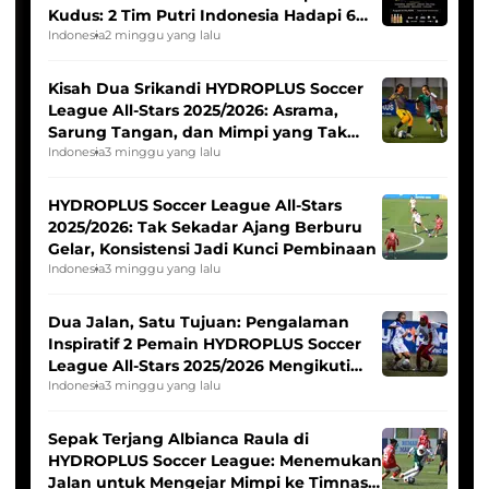
Kudus: 2 Tim Putri Indonesia Hadapi 6
Tim Asia
Indonesia
2 minggu yang lalu
Kisah Dua Srikandi HYDROPLUS Soccer
League All-Stars 2025/2026: Asrama,
Sarung Tangan, dan Mimpi yang Tak
Pernah Padam
Indonesia
3 minggu yang lalu
HYDROPLUS Soccer League All-Stars
2025/2026: Tak Sekadar Ajang Berburu
Gelar, Konsistensi Jadi Kunci Pembinaan
Indonesia
3 minggu yang lalu
Dua Jalan, Satu Tujuan: Pengalaman
Inspiratif 2 Pemain HYDROPLUS Soccer
League All-Stars 2025/2026 Mengikuti
Seleksi Timnas Indonesia Putri
Indonesia
3 minggu yang lalu
Sepak Terjang Albianca Raula di
HYDROPLUS Soccer League: Menemukan
Jalan untuk Mengejar Mimpi ke Timnas