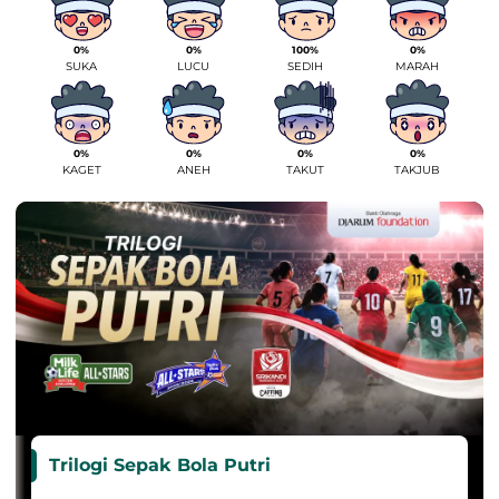
0%
0%
100%
0%
SUKA
LUCU
SEDIH
MARAH
0%
0%
0%
0%
KAGET
ANEH
TAKUT
TAKJUB
Trilogi Sepak Bola Putri