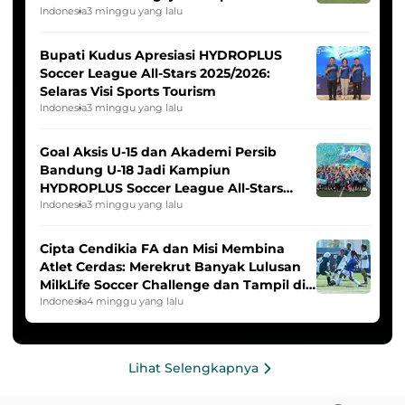
Indonesia Putri
Indonesia
3 minggu yang lalu
Bupati Kudus Apresiasi HYDROPLUS
Soccer League All-Stars 2025/2026:
Selaras Visi Sports Tourism
Indonesia
3 minggu yang lalu
Goal Aksis U-15 dan Akademi Persib
Bandung U-18 Jadi Kampiun
HYDROPLUS Soccer League All-Stars
2025/2026
Indonesia
3 minggu yang lalu
Cipta Cendikia FA dan Misi Membina
Atlet Cerdas: Merekrut Banyak Lulusan
MilkLife Soccer Challenge dan Tampil di
HYDROPLUS Soccer League
Indonesia
4 minggu yang lalu
Lihat Selengkapnya