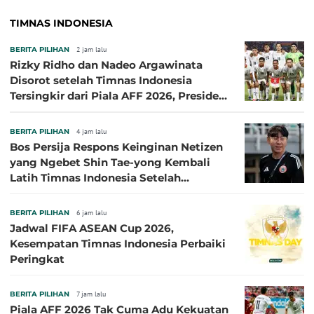
TIMNAS INDONESIA
BERITA PILIHAN
2 jam lalu
Rizky Ridho dan Nadeo Argawinata
Disorot setelah Timnas Indonesia
Tersingkir dari Piala AFF 2026, Presiden
Persija Pasang Badan
BERITA PILIHAN
4 jam lalu
Bos Persija Respons Keinginan Netizen
yang Ngebet Shin Tae-yong Kembali
Latih Timnas Indonesia Setelah
Tersingkir dari Piala AFF 2026
BERITA PILIHAN
6 jam lalu
Jadwal FIFA ASEAN Cup 2026,
Kesempatan Timnas Indonesia Perbaiki
Peringkat
BERITA PILIHAN
7 jam lalu
Piala AFF 2026 Tak Cuma Adu Kekuatan