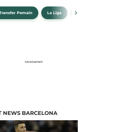
Transfer Pemain
La Liga
Barcelona
Real Madr
Advertisement
T NEWS BARCELONA