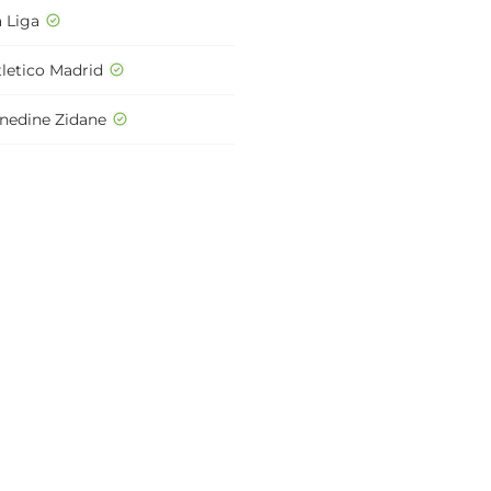
a Liga
tletico Madrid
inedine Zidane