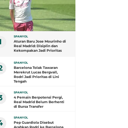
SPANYOL
1
Aturan Baru Jose Mourinho di
Real Madrid: Disiplin dan
Kekompakan Jadi Prioritas
SPANYOL
2
Barcelona Tolak Tawaran
Merekrut Lucas Bergvall,
Rodri Jadi Prioritas di Lini
Tengah
SPANYOL
3
4 Pemain Berpotensi Pergi,
Real Madrid Belum Berhenti
di Bursa Transfer
SPANYOL
4
Pep Guardiola Disebut
Arahkan Rodri ke Barcelona