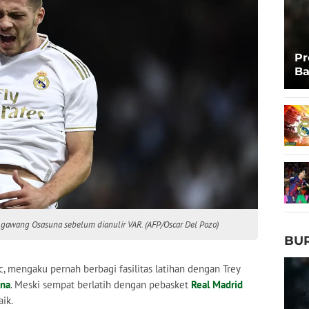
Pr
Ba
Ta
e gawang Osasuna sebelum dianulir VAR. (AFP/Oscar Del Pozo)
BU
ic, mengaku pernah berbagi fasilitas latihan dengan Trey
ona
. Meski sempat berlatih dengan pebasket
Real Madrid
aik.