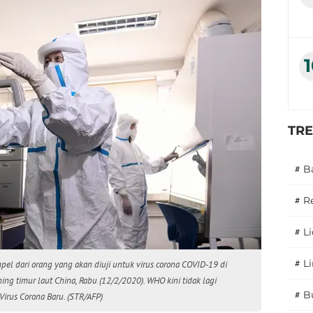
TR
#
B
#
R
#
L
#
L
el dari orang yang akan diuji untuk virus corona COVID-19 di
ing timur laut China, Rabu (12/2/2020). WHO kini tidak lagi
#
B
irus Corona Baru. (STR/AFP)