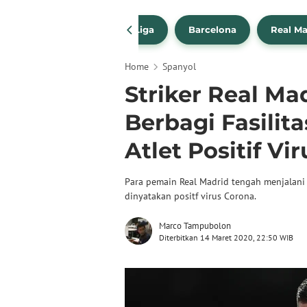
a Transfer Pemain
La Liga
Barcelona
Real Ma
Home
Spanyol
Striker Real Ma
Berbagi Fasilit
Atlet Positif Vi
Para pemain Real Madrid tengah menjalani 
dinyatakan positf virus Corona.
Marco Tampubolon
Diterbitkan 14 Maret 2020, 22:50 WIB