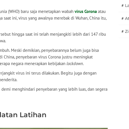
#
L
 Dunia (WHO) baru saja menetapkan wabah
virus Corona
atau
saat ini, virus yang awalnya merebak di Wuhan, China itu,
#
A
#
Z
ebut hingga saat ini telah menjangkiti lebih dari 147 ribu
iwa.
embuh. Meski demikian, penyebarannya belum juga bisa
i China, penyebaran virus Corona justru meningkat
berapa negara menerapkan kebijakan
lockdown
.
jangkit virus ini terus dilakukan. Begitu juga dengan
enderita.
i demi menghindari penyebaran yang lebih luas, dan segera
.
latan Latihan