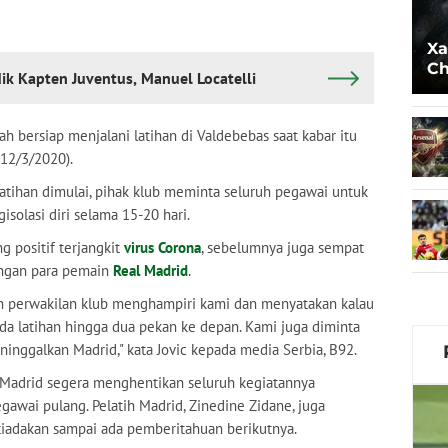
Xa
Ch
dik Kapten Juventus, Manuel Locatelli
ah bersiap menjalani latihan di Valdebebas saat kabar itu
12/3/2020).
atihan dimulai, pihak klub meminta seluruh pegawai untuk
olasi diri selama 15-20 hari.
g positif terjangkit
virus Corona
, sebelumnya juga sempat
engan para pemain
Real Madrid
.
 dan perwakilan klub menghampiri kami dan menyatakan kalau
ada latihan hingga dua pekan ke depan. Kami juga diminta
ninggalkan Madrid," kata Jovic kepada media Serbia, B92.
 Madrid segera menghentikan seluruh kegiatannya
awai pulang. Pelatih Madrid, Zinedine Zidane, juga
tiadakan sampai ada pemberitahuan berikutnya.