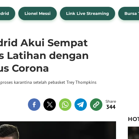
drid
Lionel Messi
Link Live Streaming
Bursa 
drid Akui Sempat
as Latihan dengan
rus Corona
proses karantina setelah pebasket Trey Thompkins
344
HO