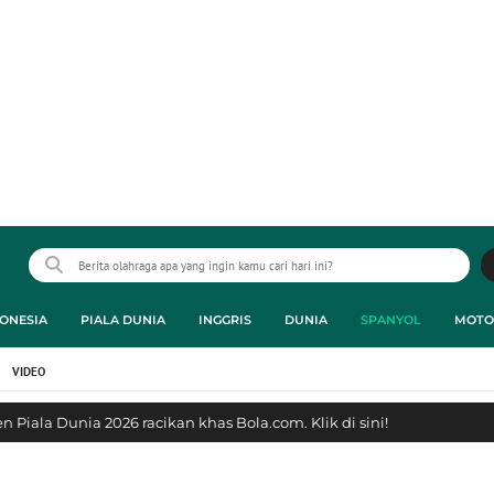
ONESIA
PIALA DUNIA
INGGRIS
DUNIA
SPANYOL
MOTO
VIDEO
 Piala Dunia 2026 racikan khas Bola.com. Klik di sini!