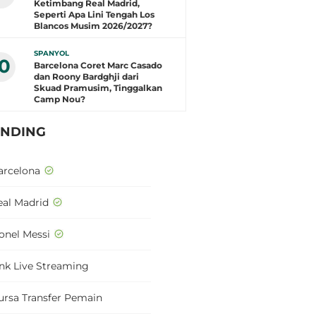
Ketimbang Real Madrid,
Seperti Apa Lini Tengah Los
Blancos Musim 2026/2027?
SPANYOL
10
Barcelona Coret Marc Casado
dan Roony Bardghji dari
Skuad Pramusim, Tinggalkan
Camp Nou?
ENDING
arcelona
eal Madrid
ionel Messi
ink Live Streaming
ursa Transfer Pemain