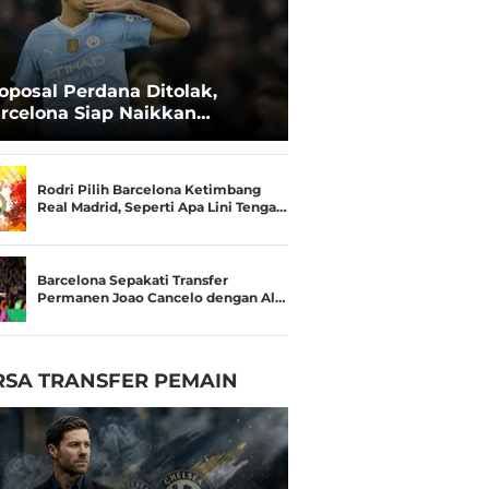
oposal Perdana Ditolak,
rcelona Siap Naikkan
waran untuk Rodri
Rodri Pilih Barcelona Ketimbang
Real Madrid, Seperti Apa Lini Tenga…
Barcelona Sepakati Transfer
Permanen Joao Cancelo dengan Al…
RSA TRANSFER PEMAIN