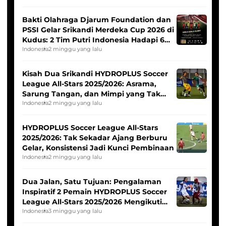
Bakti Olahraga Djarum Foundation dan
PSSI Gelar Srikandi Merdeka Cup 2026 di
Kudus: 2 Tim Putri Indonesia Hadapi 6
Tim Asia
Indonesia
2 minggu yang lalu
Kisah Dua Srikandi HYDROPLUS Soccer
League All-Stars 2025/2026: Asrama,
Sarung Tangan, dan Mimpi yang Tak
Pernah Padam
Indonesia
2 minggu yang lalu
HYDROPLUS Soccer League All-Stars
2025/2026: Tak Sekadar Ajang Berburu
Gelar, Konsistensi Jadi Kunci Pembinaan
Indonesia
2 minggu yang lalu
Dua Jalan, Satu Tujuan: Pengalaman
Inspiratif 2 Pemain HYDROPLUS Soccer
League All-Stars 2025/2026 Mengikuti
Seleksi Timnas Indonesia Putri
Indonesia
3 minggu yang lalu