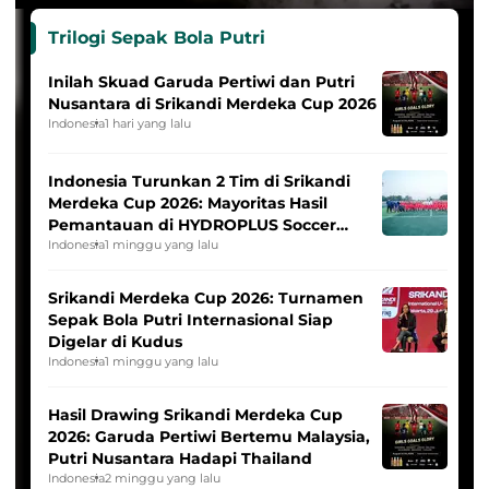
Trilogi Sepak Bola Putri
Inilah Skuad Garuda Pertiwi dan Putri
Nusantara di Srikandi Merdeka Cup 2026
Indonesia
1 hari yang lalu
Indonesia Turunkan 2 Tim di Srikandi
Merdeka Cup 2026: Mayoritas Hasil
Pemantauan di HYDROPLUS Soccer
League
Indonesia
1 minggu yang lalu
Srikandi Merdeka Cup 2026: Turnamen
Sepak Bola Putri Internasional Siap
Digelar di Kudus
Indonesia
1 minggu yang lalu
Hasil Drawing Srikandi Merdeka Cup
2026: Garuda Pertiwi Bertemu Malaysia,
Putri Nusantara Hadapi Thailand
Indonesia
2 minggu yang lalu