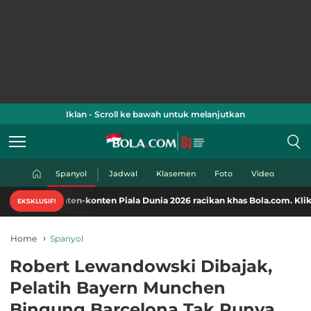
Iklan - Scroll ke bawah untuk melanjutkan
Spanyol
Jadwal
Klasemen
Foto
Video
en-konten Piala Dunia 2026 racikan khas Bola.com. Klik di sini!
EKSKLUSIF!
Home
Spanyol
Robert Lewandowski Dibajak,
Pelatih Bayern Munchen
Bingung Barcelona Tak Punya