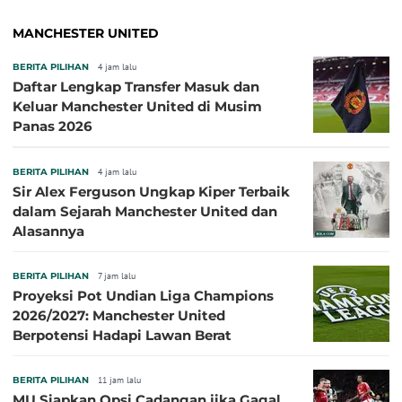
MANCHESTER UNITED
BERITA PILIHAN
4 jam lalu
Daftar Lengkap Transfer Masuk dan
Keluar Manchester United di Musim
Panas 2026
BERITA PILIHAN
4 jam lalu
Sir Alex Ferguson Ungkap Kiper Terbaik
dalam Sejarah Manchester United dan
Alasannya
BERITA PILIHAN
7 jam lalu
Proyeksi Pot Undian Liga Champions
2026/2027: Manchester United
Berpotensi Hadapi Lawan Berat
BERITA PILIHAN
11 jam lalu
MU Siapkan Opsi Cadangan jika Gagal