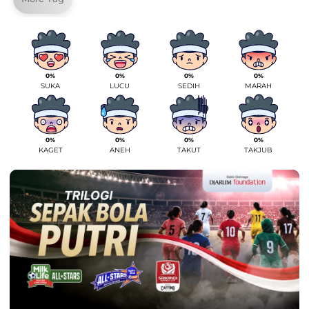
0%
0%
0%
0%
SUKA
LUCU
SEDIH
MARAH
0%
0%
0%
0%
KAGET
ANEH
TAKUT
TAKJUB