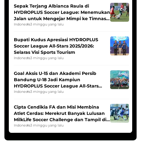
Sepak Terjang Albianca Raula di
HYDROPLUS Soccer League: Menemukan
Jalan untuk Mengejar Mimpi ke Timnas
Indonesia Putri
Indonesia
3 minggu yang lalu
Bupati Kudus Apresiasi HYDROPLUS
Soccer League All-Stars 2025/2026:
Selaras Visi Sports Tourism
Indonesia
3 minggu yang lalu
Goal Aksis U-15 dan Akademi Persib
Bandung U-18 Jadi Kampiun
HYDROPLUS Soccer League All-Stars
2025/2026
Indonesia
3 minggu yang lalu
Cipta Cendikia FA dan Misi Membina
Atlet Cerdas: Merekrut Banyak Lulusan
MilkLife Soccer Challenge dan Tampil di
HYDROPLUS Soccer League
Indonesia
3 minggu yang lalu