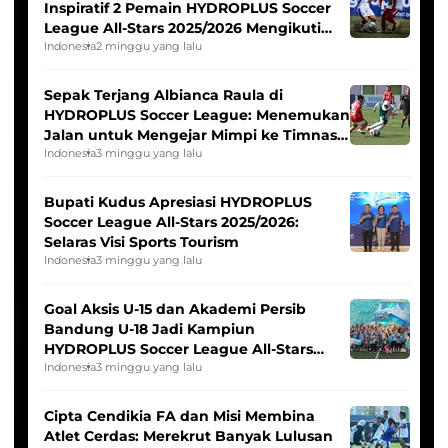
Inspiratif 2 Pemain HYDROPLUS Soccer
League All-Stars 2025/2026 Mengikuti
Seleksi Timnas Indonesia Putri
Indonesia
2 minggu yang lalu
Sepak Terjang Albianca Raula di
HYDROPLUS Soccer League: Menemukan
Jalan untuk Mengejar Mimpi ke Timnas
Indonesia Putri
Indonesia
3 minggu yang lalu
Bupati Kudus Apresiasi HYDROPLUS
Soccer League All-Stars 2025/2026:
Selaras Visi Sports Tourism
Indonesia
3 minggu yang lalu
Goal Aksis U-15 dan Akademi Persib
Bandung U-18 Jadi Kampiun
HYDROPLUS Soccer League All-Stars
2025/2026
Indonesia
3 minggu yang lalu
Cipta Cendikia FA dan Misi Membina
Atlet Cerdas: Merekrut Banyak Lulusan