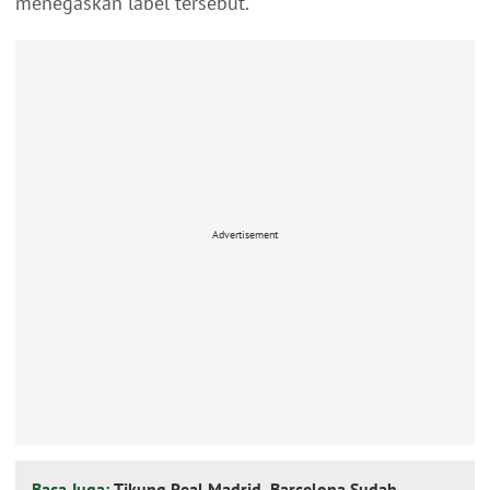
menegaskan label tersebut.
Advertisement
Baca Juga:
Tikung Real Madrid, Barcelona Sudah