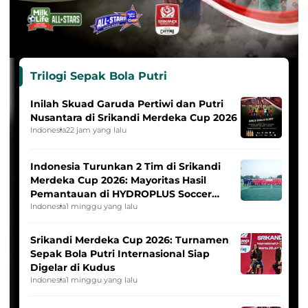
Trilogi Sepak Bola Putri
Inilah Skuad Garuda Pertiwi dan Putri
Nusantara di Srikandi Merdeka Cup 2026
Indonesia
22 jam yang lalu
Indonesia Turunkan 2 Tim di Srikandi
Merdeka Cup 2026: Mayoritas Hasil
Pemantauan di HYDROPLUS Soccer
League
Indonesia
1 minggu yang lalu
Srikandi Merdeka Cup 2026: Turnamen
Sepak Bola Putri Internasional Siap
Digelar di Kudus
Indonesia
1 minggu yang lalu