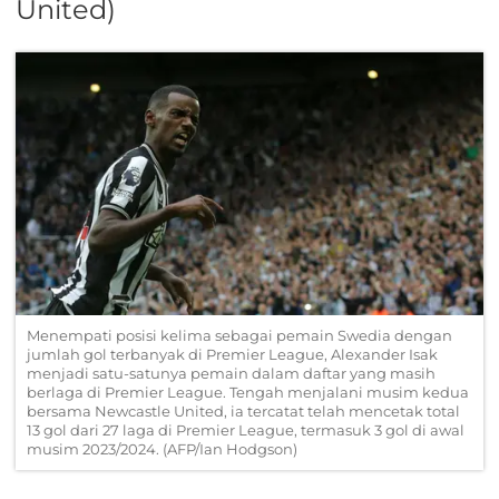
United)
Menempati posisi kelima sebagai pemain Swedia dengan
jumlah gol terbanyak di Premier League, Alexander Isak
menjadi satu-satunya pemain dalam daftar yang masih
berlaga di Premier League. Tengah menjalani musim kedua
bersama Newcastle United, ia tercatat telah mencetak total
13 gol dari 27 laga di Premier League, termasuk 3 gol di awal
musim 2023/2024. (AFP/Ian Hodgson)