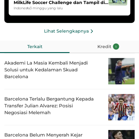
MilkLife Soccer Challenge dan Tampil di
HYDROPLUS Soccer League
Indonesia
3 minggu yang lalu
Lihat Selengkapnya
Terkait
Kredit
1
Akademi La Masia Kembali Menjadi
Solusi untuk Kedalaman Skuad
Barcelona
Barcelona Terlalu Bergantung Kepada
Transfer Julian Alvarez: Posisi
Negosiasi Melemah
Barcelona Belum Menyerah Kejar