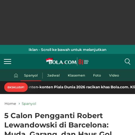
Iklan - Scroll ke bawah untuk melanjutkan
Spanyol
Jadwal
Klasemen
Foto
Video
en-konten Piala Dunia 2026 racikan khas Bola.com. Klik di sini!
EKSKLUSIF!
Home
Spanyol
5 Calon Pengganti Robert
Lewandowski di Barcelona:
Muda, Garang, dan Haus Gol