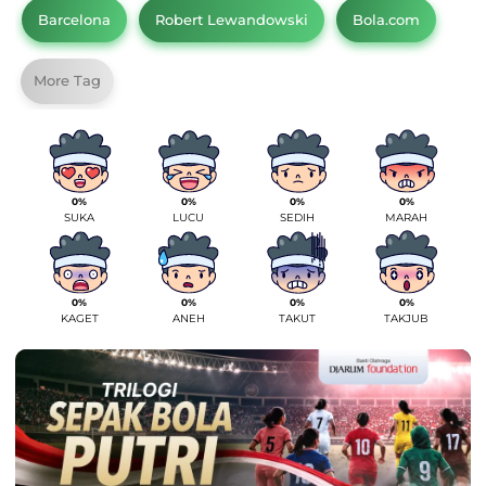
Barcelona
Robert Lewandowski
Bola.com
More Tag
0%
0%
0%
0%
SUKA
LUCU
SEDIH
MARAH
0%
0%
0%
0%
KAGET
ANEH
TAKUT
TAKJUB