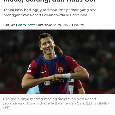
Tanpa basa-basi lagi, yuk simak lima pemain yang bisa
menggantikan Robert Lewandowski di Barcelona.
BolaCom |
Yus Mei Sawitri
Diterbitkan 01 Mei 2025, 18:00 WIB
Tiga gol lainnya masing-masing diciptakan oleh Robert
Lewandowski, bunuh diri Jelle Bataille, dan Gavi. (LLUIS GENE /
AFP)