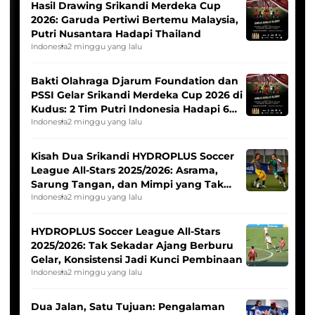
Hasil Drawing Srikandi Merdeka Cup
2026: Garuda Pertiwi Bertemu Malaysia,
Putri Nusantara Hadapi Thailand
Indonesia
2 minggu yang lalu
Bakti Olahraga Djarum Foundation dan
PSSI Gelar Srikandi Merdeka Cup 2026 di
Kudus: 2 Tim Putri Indonesia Hadapi 6
Tim Asia
Indonesia
2 minggu yang lalu
Kisah Dua Srikandi HYDROPLUS Soccer
League All-Stars 2025/2026: Asrama,
Sarung Tangan, dan Mimpi yang Tak
Pernah Padam
Indonesia
2 minggu yang lalu
HYDROPLUS Soccer League All-Stars
2025/2026: Tak Sekadar Ajang Berburu
Gelar, Konsistensi Jadi Kunci Pembinaan
Indonesia
2 minggu yang lalu
Dua Jalan, Satu Tujuan: Pengalaman