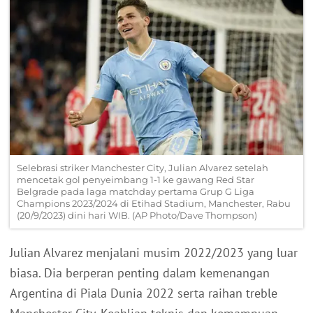
Selebrasi striker Manchester City, Julian Alvarez setelah
mencetak gol penyeimbang 1-1 ke gawang Red Star
Belgrade pada laga matchday pertama Grup G Liga
Champions 2023/2024 di Etihad Stadium, Manchester, Rabu
(20/9/2023) dini hari WIB. (AP Photo/Dave Thompson)
Julian Alvarez menjalani musim 2022/2023 yang luar
biasa. Dia berperan penting dalam kemenangan
Argentina di Piala Dunia 2022 serta raihan treble