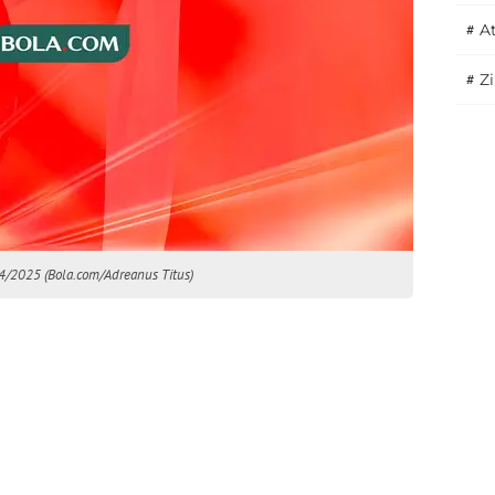
#
A
#
Z
24/2025 (Bola.com/Adreanus Titus)