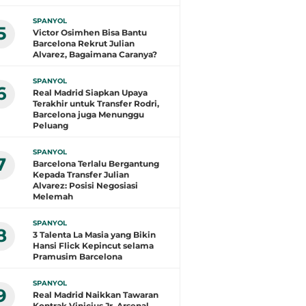
SPANYOL
5
Victor Osimhen Bisa Bantu
Barcelona Rekrut Julian
Alvarez, Bagaimana Caranya?
SPANYOL
6
Real Madrid Siapkan Upaya
Terakhir untuk Transfer Rodri,
Barcelona juga Menunggu
Peluang
SPANYOL
7
Barcelona Terlalu Bergantung
Kepada Transfer Julian
Alvarez: Posisi Negosiasi
Melemah
SPANYOL
8
3 Talenta La Masia yang Bikin
Hansi Flick Kepincut selama
Pramusim Barcelona
SPANYOL
9
Real Madrid Naikkan Tawaran
Kontrak Vinicius Jr, Arsenal