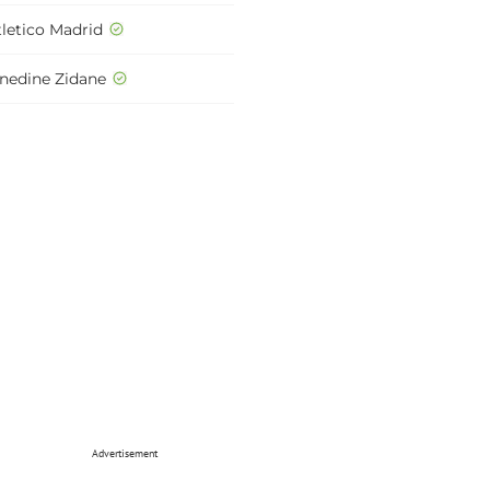
tletico Madrid
inedine Zidane
Advertisement