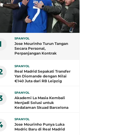
SPANYOL
1
Jose Mourinho Turun Tangan
Secara Personal,
Perpanjangan Kontrak
Vinicius Junior di Real Madrid
Kian Dekat
SPANYOL
2
Real Madrid Sepakati Transfer
Yan Diomande dengan Nilai
€140 Juta dari RB Leipzig
SPANYOL
3
Akademi La Masia Kembali
Menjadi Solusi untuk
Kedalaman Skuad Barcelona
SPANYOL
4
Jose Mourinho Punya Luka
Modric Baru di Real Madrid