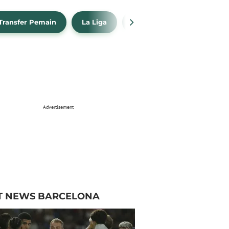
Transfer Pemain
La Liga
Barcelona
Real Madr
Advertisement
T NEWS BARCELONA