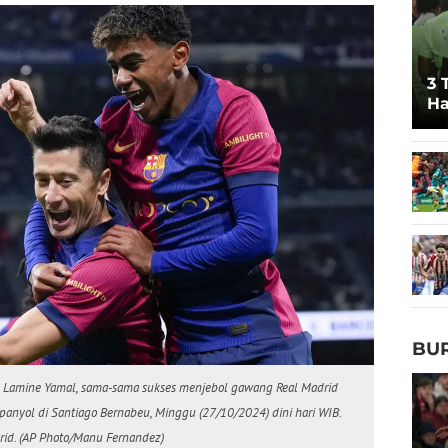
3 
Ha
Pr
BU
n Lamine Yamal, sama-sama sukses menjebol gawang Real Madrid
Spanyol di Santiago Bernabeu, Minggu (27/10/2024) dini hari WIB.
rid. (AP Photo/Manu Fernandez)