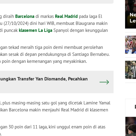
Ne
g diraih
Barcelona
di markas
Real Madrid
pada laga El
Le
gu (27/10/2024) dini hari WIB, membuat Blaugrana makin
di puncak
klasemen La Liga
Spanyol dengan keunggulan
gan tekad meraih tiga poin demi membuat perolehan
kan sesak di depan pendukungnya di Santiago Bernabeu.
ga poin dengan kemenangan yang meyakinkan.
ungkan Transfer Yan Diomande, Pecahkan
, plus masing-masing satu gol yang dicetak Lamine Yamal
ikan Barcelona makin menjauhi Real Madrid di klasemen
an 30 poin dari 11 laga, kini unggul enam poin di atas
.