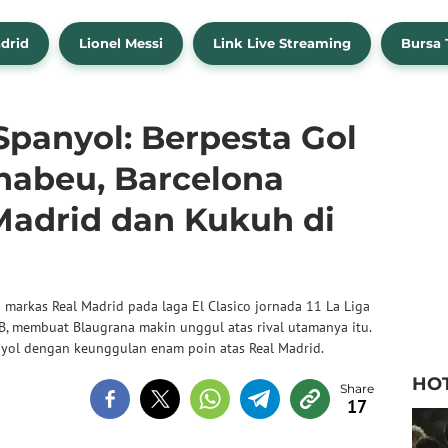
drid
Lionel Messi
Link Live Streaming
Bursa 
Spanyol: Berpesta Gol
rnabeu, Barcelona
Madrid dan Kukuh di
 markas Real Madrid pada laga El Clasico jornada 11 La Liga
B, membuat Blaugrana makin unggul atas rival utamanya itu.
nyol dengan keunggulan enam poin atas Real Madrid.
HO
17