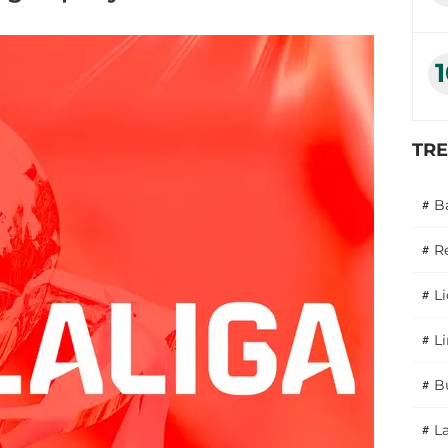
TR
#
B
#
R
#
L
#
L
#
B
#
L