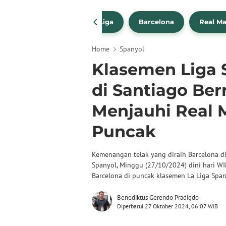
a Transfer Pemain
La Liga
Barcelona
Real Ma
Home
Spanyol
Klasemen Liga 
di Santiago Be
Menjauhi Real 
Puncak
Kemenangan telak yang diraih Barcelona di
Spanyol, Minggu (27/10/2024) dini hari WI
Barcelona di puncak klasemen La Liga Spa
Benediktus Gerendo Pradigdo
Diperbarui 27 Oktober 2024, 06:07 WIB