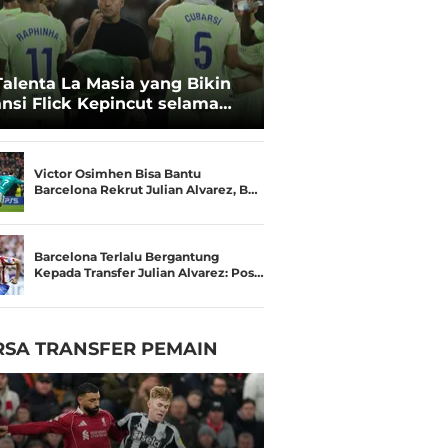
Talenta La Masia yang Bikin
nsi Flick Kepincut selama
amusim Barcelona
Victor Osimhen Bisa Bantu
Barcelona Rekrut Julian Alvarez, B…
Barcelona Terlalu Bergantung
Kepada Transfer Julian Alvarez: Pos…
RSA TRANSFER PEMAIN