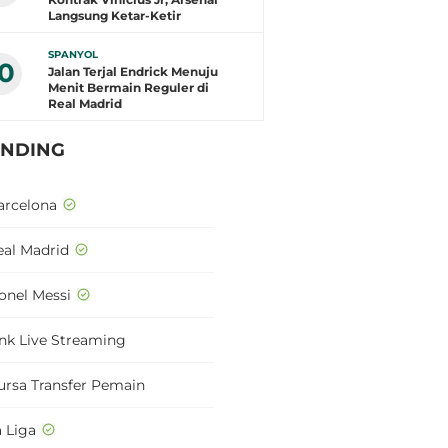
Langsung Ketar-Ketir
SPANYOL
10
Jalan Terjal Endrick Menuju
Menit Bermain Reguler di
Real Madrid
ENDING
arcelona
eal Madrid
ionel Messi
ink Live Streaming
ursa Transfer Pemain
a Liga