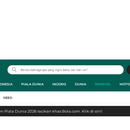
ONESIA
PIALA DUNIA
INGGRIS
DUNIA
SPANYOL
MOTO
VIDEO
 Piala Dunia 2026 racikan khas Bola.com. Klik di sini!