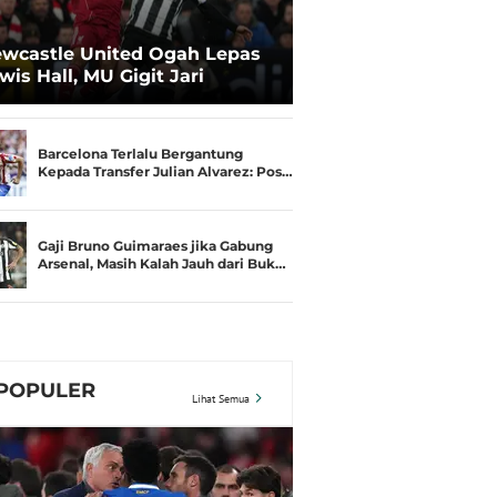
wcastle United Ogah Lepas
wis Hall, MU Gigit Jari
Barcelona Terlalu Bergantung
Kepada Transfer Julian Alvarez: Pos…
Gaji Bruno Guimaraes jika Gabung
Arsenal, Masih Kalah Jauh dari Buk…
POPULER
Lihat Semua