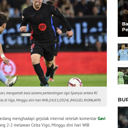
Ba
Pe
de
avi, mengamati bola selama pertandingan liga Spanyol antara RC
BU
dos di Vigo, Minggu dini hari WIB (24/11/2024). (MIGUEL RIOPA/AFP)
sedang menghadapi gejolak internal setelah komentar
Gavi
ng 2-2 melawan Celta Vigo, Minggu dini hari WIB