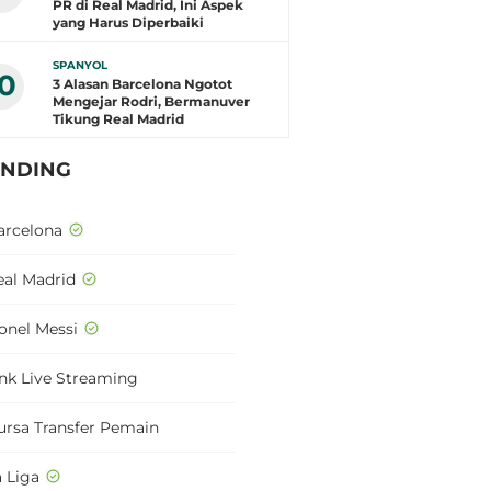
PR di Real Madrid, Ini Aspek
yang Harus Diperbaiki
SPANYOL
10
3 Alasan Barcelona Ngotot
Mengejar Rodri, Bermanuver
Tikung Real Madrid
ENDING
arcelona
eal Madrid
ionel Messi
ink Live Streaming
ursa Transfer Pemain
a Liga