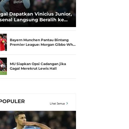
gal Dapatkan Vinicius Junior,
senal Langsung Beralih ke
ri Konsa
Bayern Munchen Pantau Bintang
Premier League: Morgan Gibbs-Wh…
MU Siapkan Opsi Cadangan jika
Gagal Merekrut Lewis Hall
POPULER
Lihat Semua