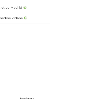
tletico Madrid
inedine Zidane
Advertisement