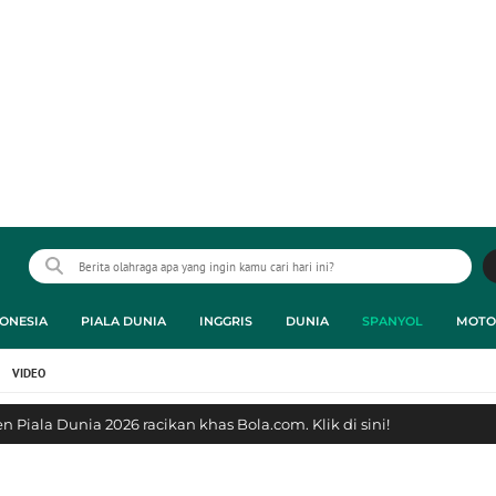
ONESIA
PIALA DUNIA
INGGRIS
DUNIA
SPANYOL
MOTO
VIDEO
 Piala Dunia 2026 racikan khas Bola.com. Klik di sini!