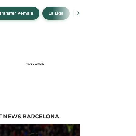
Transfer Pemain
La Liga
Barcelona
Real Madr
Advertisement
T NEWS BARCELONA