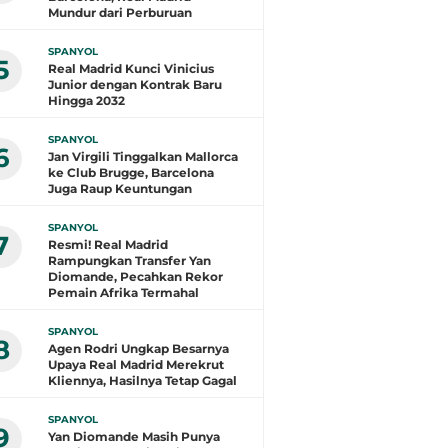
Mundur dari Perburuan
SPANYOL
5
Real Madrid Kunci Vinicius
Junior dengan Kontrak Baru
Hingga 2032
SPANYOL
6
Jan Virgili Tinggalkan Mallorca
ke Club Brugge, Barcelona
Juga Raup Keuntungan
SPANYOL
7
Resmi! Real Madrid
Rampungkan Transfer Yan
Diomande, Pecahkan Rekor
Pemain Afrika Termahal
SPANYOL
8
Agen Rodri Ungkap Besarnya
Upaya Real Madrid Merekrut
Kliennya, Hasilnya Tetap Gagal
SPANYOL
9
Yan Diomande Masih Punya