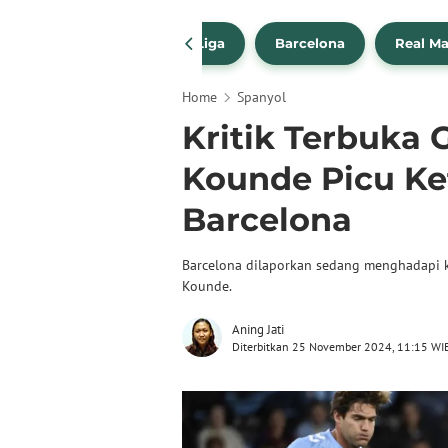
a Transfer Pemain
La Liga
Barcelona
Real Ma
Home
Spanyol
Kritik Terbuka 
Kounde Picu Ke
Barcelona
Barcelona dilaporkan sedang menghadapi k
Kounde.
Aning Jati
Diterbitkan 25 November 2024, 11:15 WI