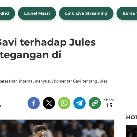
drid
Lionel Messi
Link Live Streaming
Bursa 
Gavi terhadap Jules
tegangan di
eresahan internal menyusul komentar Gavi tentang Jules
15
B
HO