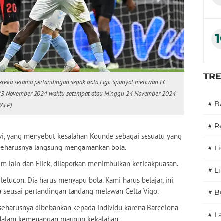
TR
ereka selama pertandingan sepak bola Liga Spanyol melawan FC
tu 23 November 2024 waktu setempat atau Minggu 24 November 2024
#
B
/AFP)
#
R
vi, yang menyebut kesalahan Kounde sebagai sesuatu yang
 seharusnya langsung mengamankan bola.
#
L
tim lain dan Flick, dilaporkan menimbulkan ketidakpuasan.
#
L
elucon. Dia harus menyapu bola. Kami harus belajar, ini
ia seusai pertandingan tandang melawan Celta Vigo.
#
B
seharusnya dibebankan kepada individu karena Barcelona
#
L
 dalam kemenangan maupun kekalahan.