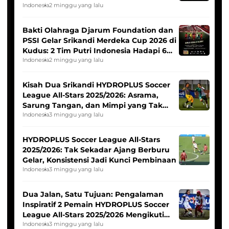
Indonesia
2 minggu yang lalu
Bakti Olahraga Djarum Foundation dan
PSSI Gelar Srikandi Merdeka Cup 2026 di
Kudus: 2 Tim Putri Indonesia Hadapi 6
Tim Asia
Indonesia
2 minggu yang lalu
Kisah Dua Srikandi HYDROPLUS Soccer
League All-Stars 2025/2026: Asrama,
Sarung Tangan, dan Mimpi yang Tak
Pernah Padam
Indonesia
3 minggu yang lalu
HYDROPLUS Soccer League All-Stars
2025/2026: Tak Sekadar Ajang Berburu
Gelar, Konsistensi Jadi Kunci Pembinaan
Indonesia
3 minggu yang lalu
Dua Jalan, Satu Tujuan: Pengalaman
Inspiratif 2 Pemain HYDROPLUS Soccer
League All-Stars 2025/2026 Mengikuti
Seleksi Timnas Indonesia Putri
Indonesia
3 minggu yang lalu