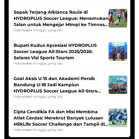
Sepak Terjang Albianca Raula di
HYDROPLUS Soccer League: Menemukan
Jalan untuk Mengejar Mimpi ke Timnas
Indonesia Putri
Indonesia
4 minggu yang lalu
Bupati Kudus Apresiasi HYDROPLUS
Soccer League All-Stars 2025/2026:
Selaras Visi Sports Tourism
Indonesia
4 minggu yang lalu
Goal Aksis U-15 dan Akademi Persib
Bandung U-18 Jadi Kampiun
HYDROPLUS Soccer League All-Stars
2025/2026
Indonesia
4 minggu yang lalu
Cipta Cendikia FA dan Misi Membina
Atlet Cerdas: Merekrut Banyak Lulusan
MilkLife Soccer Challenge dan Tampil di
HYDROPLUS Soccer League
Indonesia
4 minggu yang lalu