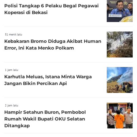
Polisi Tangkap 6 Pelaku Begal Pegawai
Koperasi di Bekasi
51 menit lalu
Kebakaran Bromo Diduga Akibat Human
Error, Ini Kata Menko Polkam
1 jam lalu
Karhutla Meluas, Istana Minta Warga
Jangan Bikin Percikan Api
2 jam lalu
Hampir Setahun Buron, Pembobol
Rumah Wakil Bupati OKU Selatan
Ditangkap