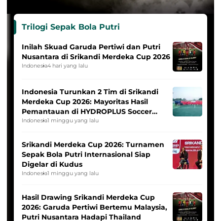
Trilogi Sepak Bola Putri
Inilah Skuad Garuda Pertiwi dan Putri
Nusantara di Srikandi Merdeka Cup 2026
Indonesia
4 hari yang lalu
Indonesia Turunkan 2 Tim di Srikandi
Merdeka Cup 2026: Mayoritas Hasil
Pemantauan di HYDROPLUS Soccer
League
Indonesia
1 minggu yang lalu
Srikandi Merdeka Cup 2026: Turnamen
Sepak Bola Putri Internasional Siap
Digelar di Kudus
Indonesia
1 minggu yang lalu
Hasil Drawing Srikandi Merdeka Cup
2026: Garuda Pertiwi Bertemu Malaysia,
Putri Nusantara Hadapi Thailand