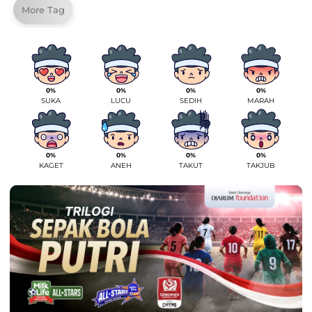
More Tag
0%
0%
0%
0%
SUKA
LUCU
SEDIH
MARAH
0%
0%
0%
0%
KAGET
ANEH
TAKUT
TAKJUB