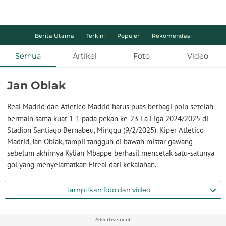
Berita Utama
Terkini
Populer
Rekomendasi
Semua
Artikel
Foto
Video
Jan Oblak
Real Madrid dan Atletico Madrid harus puas berbagi poin setelah
bermain sama kuat 1-1 pada pekan ke-23 La Liga 2024/2025 di
Stadion Santiago Bernabeu, Minggu (9/2/2025). Kiper Atletico
Madrid, Jan Oblak, tampil tangguh di bawah mistar gawang
sebelum akhirnya Kylian Mbappe berhasil mencetak satu-satunya
gol yang menyelamatkan Elreal dari kekalahan.
Tampilkan foto dan video
Advertisement