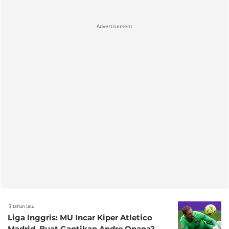
Advertisement
3 tahun lalu
Liga Inggris: MU Incar Kiper Atletico
Madrid, Buat Gantikan Andre Onana?