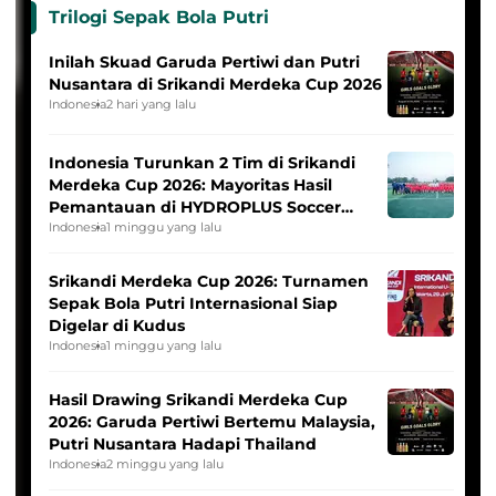
Trilogi Sepak Bola Putri
Inilah Skuad Garuda Pertiwi dan Putri
Nusantara di Srikandi Merdeka Cup 2026
Indonesia
2 hari yang lalu
Indonesia Turunkan 2 Tim di Srikandi
Merdeka Cup 2026: Mayoritas Hasil
Pemantauan di HYDROPLUS Soccer
League
Indonesia
1 minggu yang lalu
Srikandi Merdeka Cup 2026: Turnamen
Sepak Bola Putri Internasional Siap
Digelar di Kudus
Indonesia
1 minggu yang lalu
Hasil Drawing Srikandi Merdeka Cup
2026: Garuda Pertiwi Bertemu Malaysia,
Putri Nusantara Hadapi Thailand
Indonesia
2 minggu yang lalu