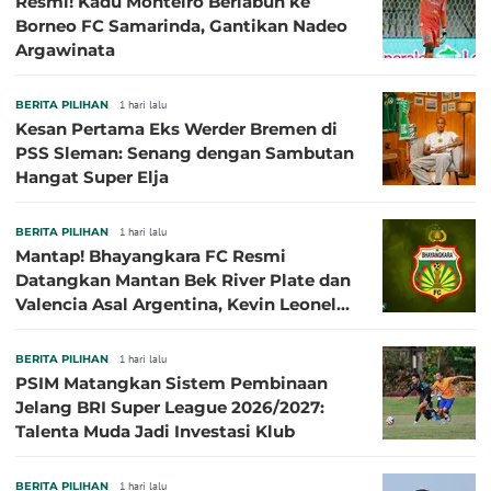
Resmi! Kadu Monteiro Berlabuh ke
Borneo FC Samarinda, Gantikan Nadeo
Argawinata
BERITA PILIHAN
1 hari lalu
Kesan Pertama Eks Werder Bremen di
PSS Sleman: Senang dengan Sambutan
Hangat Super Elja
BERITA PILIHAN
1 hari lalu
Mantap! Bhayangkara FC Resmi
Datangkan Mantan Bek River Plate dan
Valencia Asal Argentina, Kevin Leonel
Sibille
BERITA PILIHAN
1 hari lalu
PSIM Matangkan Sistem Pembinaan
Jelang BRI Super League 2026/2027:
Talenta Muda Jadi Investasi Klub
BERITA PILIHAN
1 hari lalu