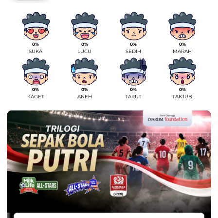
0%
0%
0%
0%
SUKA
LUCU
SEDIH
MARAH
0%
0%
0%
0%
KAGET
ANEH
TAKUT
TAKJUB