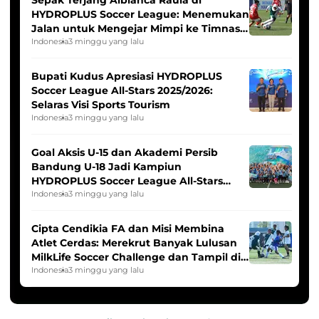
Sepak Terjang Albianca Raula di
HYDROPLUS Soccer League: Menemukan
Jalan untuk Mengejar Mimpi ke Timnas
Indonesia Putri
Indonesia
3 minggu yang lalu
Bupati Kudus Apresiasi HYDROPLUS
Soccer League All-Stars 2025/2026:
Selaras Visi Sports Tourism
Indonesia
3 minggu yang lalu
Goal Aksis U-15 dan Akademi Persib
Bandung U-18 Jadi Kampiun
HYDROPLUS Soccer League All-Stars
2025/2026
Indonesia
3 minggu yang lalu
Cipta Cendikia FA dan Misi Membina
Atlet Cerdas: Merekrut Banyak Lulusan
MilkLife Soccer Challenge dan Tampil di
HYDROPLUS Soccer League
Indonesia
3 minggu yang lalu