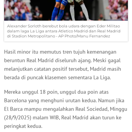
Alexander Sorloth berebut bola udara dengan Eder Militao
dalam laga La Liga antara Atletico Madrid dan Real Madrid
di Stadion Metropolitano - AP Photo/Manu Fernandez
Hasil minor itu memutus tren tujuh kemenangan
beruntun Real Madrid diseluruh ajang. Meski gagal
melanjutkan catatan positif tersebut, Madrid masih
berada di puncak klasemen sementara La Liga.
Mereka unggul 18 poin, unggul dua poin atas
Barcelona yang menghuni urutan kedua. Namun jika
El Barca mampu mengalahkan Real Sociedad, Minggu
(28/9/2025) malam WIB, Real Madrid akan turun ke
peringkat kedua.