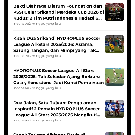
Bakti Olahraga Djarum Foundation dan
PSSI Gelar Srikandi Merdeka Cup 2026 di
Kudus: 2 Tim Putri Indonesia Hadapi 6
Tim Asia
Indonesia
2 minggu yang lalu
Kisah Dua Srikandi HYDROPLUS Soccer
League All-Stars 2025/2026: Asrama,
Sarung Tangan, dan Mimpi yang Tak
Pernah Padam
Indonesia
3 minggu yang lalu
HYDROPLUS Soccer League All-Stars
2025/2026: Tak Sekadar Ajang Berburu
Gelar, Konsistensi Jadi Kunci Pembinaan
Indonesia
3 minggu yang lalu
Dua Jalan, Satu Tujuan: Pengalaman
Inspiratif 2 Pemain HYDROPLUS Soccer
League All-Stars 2025/2026 Mengikuti
Seleksi Timnas Indonesia Putri
Indonesia
3 minggu yang lalu