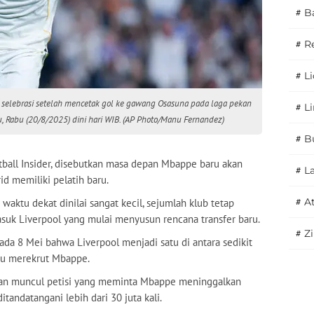
#
B
#
R
#
L
 selebrasi setelah mencetak gol ke gawang Osasuna pada laga pekan
#
L
u, Rabu (20/8/2025) dini hari WIB. (AP Photo/Manu Fernandez)
#
B
otball Insider, disebutkan masa depan Mbappe baru akan
#
L
d memiliki pelatih baru.
#
A
ktu dekat dinilai sangat kecil, sejumlah klub tetap
suk Liverpool yang mulai menyusun rencana transfer baru.
#
Z
a 8 Mei bahwa Liverpool menjadi satu di antara sedikit
pu merekrut Mbappe.
hkan muncul petisi yang meminta Mbappe meninggalkan
ditandatangani lebih dari 30 juta kali.