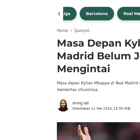
a Transfer Pemain
La Liga
Barcelona
Real Ma
Home
Spanyol
Masa Depan Kyl
Madrid Belum Je
Mengintai
Masa depan Kylian Mbappe di Real Madrid 
memantau situasinya.
Aning Jati
Diterbitkan 11 Mei 2026, 18:30 WIB