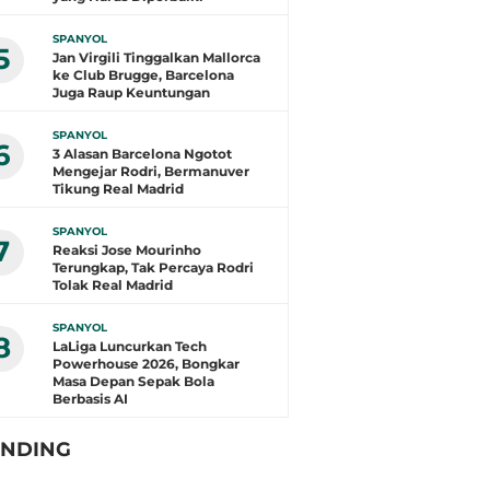
SPANYOL
5
Jan Virgili Tinggalkan Mallorca
ke Club Brugge, Barcelona
Juga Raup Keuntungan
SPANYOL
6
3 Alasan Barcelona Ngotot
Mengejar Rodri, Bermanuver
Tikung Real Madrid
SPANYOL
7
Reaksi Jose Mourinho
Terungkap, Tak Percaya Rodri
Tolak Real Madrid
SPANYOL
8
LaLiga Luncurkan Tech
Powerhouse 2026, Bongkar
Masa Depan Sepak Bola
Berbasis AI
ENDING