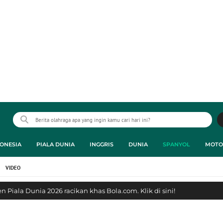
ONESIA
PIALA DUNIA
INGGRIS
DUNIA
SPANYOL
MOTO
VIDEO
 Piala Dunia 2026 racikan khas Bola.com. Klik di sini!