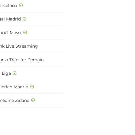
arcelona
eal Madrid
ionel Messi
ink Live Streaming
ursa Transfer Pemain
a Liga
tletico Madrid
inedine Zidane