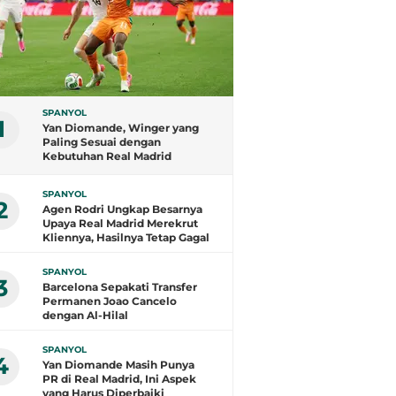
SPANYOL
1
Yan Diomande, Winger yang
Paling Sesuai dengan
Kebutuhan Real Madrid
SPANYOL
2
Agen Rodri Ungkap Besarnya
Upaya Real Madrid Merekrut
Kliennya, Hasilnya Tetap Gagal
SPANYOL
3
Barcelona Sepakati Transfer
Permanen Joao Cancelo
dengan Al-Hilal
SPANYOL
4
Yan Diomande Masih Punya
PR di Real Madrid, Ini Aspek
yang Harus Diperbaiki