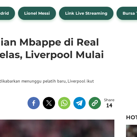
drid
Lionel Messi
Link Live Streaming
Bursa 
ian Mbappe di Real
las, Liverpool Mulai
dikabarkan menunggu pelatih baru, Liverpool ikut
14
HO