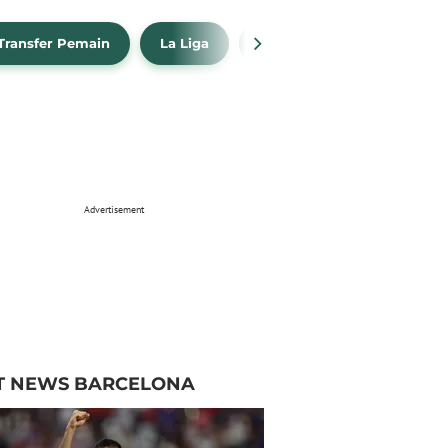
Transfer Pemain
La Liga
Barcelona
Real Madr
Advertisement
T NEWS BARCELONA