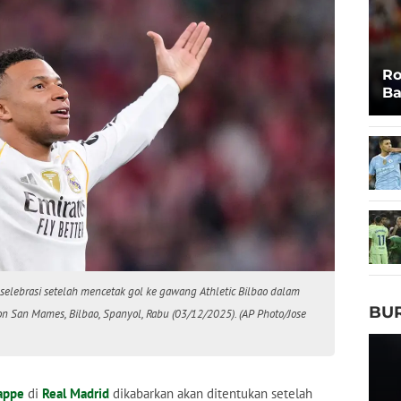
Ro
Ba
da
elebrasi setelah mencetak gol ke gawang Athletic Bilbao dalam
BU
n San Mames, Bilbao, Spanyol, Rabu (03/12/2025). (AP Photo/Jose
appe
di
Real Madrid
dikabarkan akan ditentukan setelah