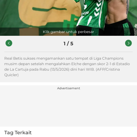
Klik gambar untuk perbesar
1
/
5
Real Betis sukses mengamankan satu tempat di Liga Champions
musim depan setelah mengalahkan Elche dengan skor 2-1 di Estadio
de La Cartuja pada Rabu (13/5/2026) dini hari WIB. (AFP/Cristina
Quicler)
Advertisement
Tag Terkait