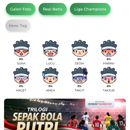
Galeri Foto
Real Betis
Liga Champions
More Tag
0%
0%
0%
0%
SUKA
LUCU
SEDIH
MARAH
0%
0%
0%
0%
KAGET
ANEH
TAKUT
TAKJUB