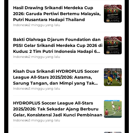
Hasil Drawing Srikandi Merdeka Cup
2026: Garuda Pertiwi Bertemu Malaysia,
Putri Nusantara Hadapi Thailand
Indonesia
2 minggu yang lalu
Bakti Olahraga Djarum Foundation dan
PSSI Gelar Srikandi Merdeka Cup 2026 di
Kudus: 2 Tim Putri Indonesia Hadapi 6
Tim Asia
Indonesia
2 minggu yang lalu
Kisah Dua Srikandi HYDROPLUS Soccer
League All-Stars 2025/2026: Asrama,
Sarung Tangan, dan Mimpi yang Tak
Pernah Padam
Indonesia
3 minggu yang lalu
HYDROPLUS Soccer League All-Stars
2025/2026: Tak Sekadar Ajang Berburu
Gelar, Konsistensi Jadi Kunci Pembinaan
Indonesia
3 minggu yang lalu