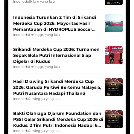
Indonesia
19 jam yang lalu
Indonesia Turunkan 2 Tim di Srikandi
Merdeka Cup 2026: Mayoritas Hasil
Pemantauan di HYDROPLUS Soccer
League
Indonesia
1 minggu yang lalu
Srikandi Merdeka Cup 2026: Turnamen
Sepak Bola Putri Internasional Siap
Digelar di Kudus
Indonesia
1 minggu yang lalu
Hasil Drawing Srikandi Merdeka Cup
2026: Garuda Pertiwi Bertemu Malaysia,
Putri Nusantara Hadapi Thailand
Indonesia
2 minggu yang lalu
Bakti Olahraga Djarum Foundation dan
PSSI Gelar Srikandi Merdeka Cup 2026 di
Kudus: 2 Tim Putri Indonesia Hadapi 6
Tim Asia
Indonesia
2 minggu yang lalu