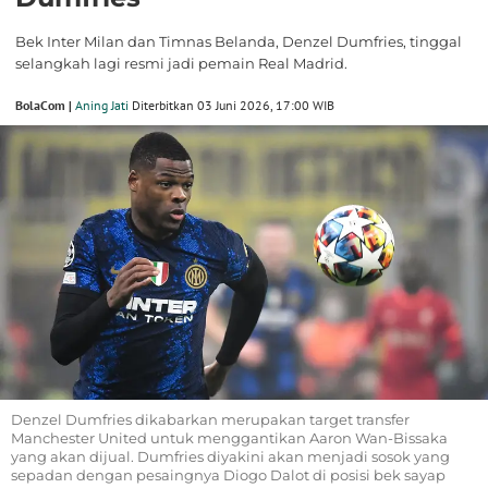
Bek Inter Milan dan Timnas Belanda, Denzel Dumfries, tinggal
selangkah lagi resmi jadi pemain Real Madrid.
BolaCom |
Aning Jati
Diterbitkan 03 Juni 2026, 17:00 WIB
Denzel Dumfries dikabarkan merupakan target transfer
Manchester United untuk menggantikan Aaron Wan-Bissaka
yang akan dijual. Dumfries diyakini akan menjadi sosok yang
sepadan dengan pesaingnya Diogo Dalot di posisi bek sayap