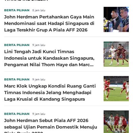
BERITA PILIHAN
8 jam lalu
John Herdman Pertahankan Gaya Main
Mendominasi saat Hadapi Singapura di
Laga Terakhir Grup A Piala AFF 2026
BERITA PILIHAN
9 jam lalu
Lini Tengah Jadi Kunci Timnas
Indonesia untuk Kandaskan Singapura,
Pengamat Nilai Thom Haye dan Marc
Klok Sebaiknya Tidak Tampil Bareng
BERITA PILIHAN
9 jam lalu
Marc Klok Ungkap Kondisi Ruang Ganti
Timnas Indonesia Jelang Menghadapi
Laga Krusial di Kandang Singapura
BERITA PILIHAN
9 jam lalu
John Herdman Sebut Piala AFF 2026
sebagai Ujian Pemain Domestik Menuju