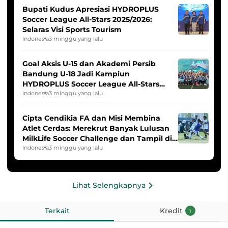
Bupati Kudus Apresiasi HYDROPLUS
Soccer League All-Stars 2025/2026:
Selaras Visi Sports Tourism
Indonesia
3 minggu yang lalu
Goal Aksis U-15 dan Akademi Persib
Bandung U-18 Jadi Kampiun
HYDROPLUS Soccer League All-Stars
2025/2026
Indonesia
3 minggu yang lalu
Cipta Cendikia FA dan Misi Membina
Atlet Cerdas: Merekrut Banyak Lulusan
MilkLife Soccer Challenge dan Tampil di
HYDROPLUS Soccer League
Indonesia
3 minggu yang lalu
Lihat Selengkapnya
Terkait
Kredit
1