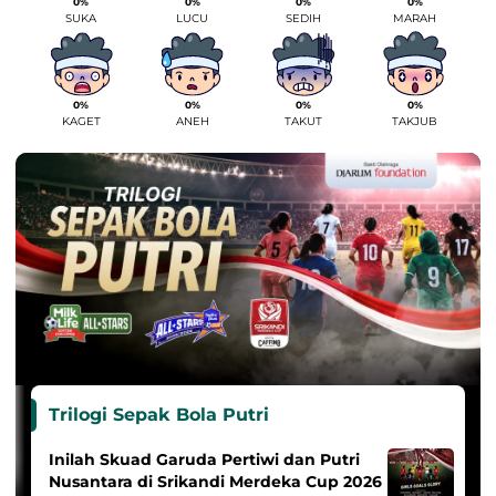
0%
0%
0%
0%
SUKA
LUCU
SEDIH
MARAH
0%
0%
0%
0%
KAGET
ANEH
TAKUT
TAKJUB
Trilogi Sepak Bola Putri
Inilah Skuad Garuda Pertiwi dan Putri
Nusantara di Srikandi Merdeka Cup 2026