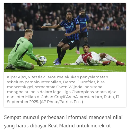
Kiper Ajax, Vitezslav Jaros, melakukan penyelamatan
sebelum pemain Inter Milan, Denzel Dumfries, bisa
mencetak gol, sementara Owen Wijndal berusaha
menghalau bola dalam laga Liga Champions antara Ajax
dan Inter Milan di Johan Cruyff ArenA, Amsterdam, Rabu, 17
September 2025. (AP Photo/Patrick Post)
Sempat muncul perbedaan informasi mengenai nilai
yang harus dibayar Real Madrid untuk merekrut