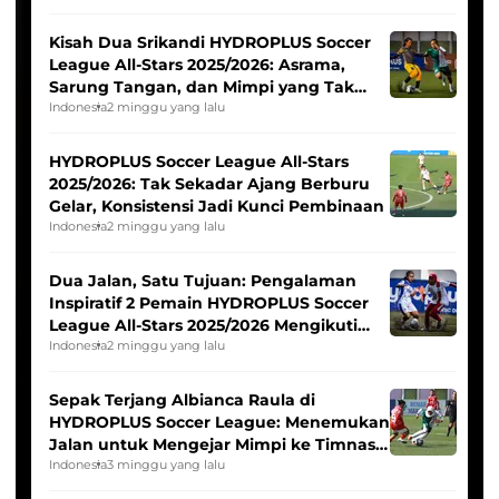
Kisah Dua Srikandi HYDROPLUS Soccer
League All-Stars 2025/2026: Asrama,
Sarung Tangan, dan Mimpi yang Tak
Pernah Padam
Indonesia
2 minggu yang lalu
HYDROPLUS Soccer League All-Stars
2025/2026: Tak Sekadar Ajang Berburu
Gelar, Konsistensi Jadi Kunci Pembinaan
Indonesia
2 minggu yang lalu
Dua Jalan, Satu Tujuan: Pengalaman
Inspiratif 2 Pemain HYDROPLUS Soccer
League All-Stars 2025/2026 Mengikuti
Seleksi Timnas Indonesia Putri
Indonesia
2 minggu yang lalu
Sepak Terjang Albianca Raula di
HYDROPLUS Soccer League: Menemukan
Jalan untuk Mengejar Mimpi ke Timnas
Indonesia Putri
Indonesia
3 minggu yang lalu