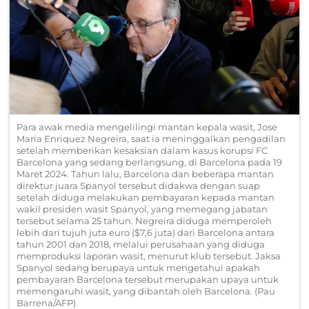
Para awak media mengelilingi mantan kepala wasit, Jose
Maria Enriquez Negreira, saat ia meninggalkan pengadilan
setelah memberikan kesaksian dalam kasus korupsi FC
Barcelona yang sedang berlangsung, di Barcelona pada 19
Maret 2024. Tahun lalu, Barcelona dan beberapa mantan
direktur juara Spanyol tersebut didakwa dengan suap
setelah diduga melakukan pembayaran kepada mantan
wakil presiden wasit Spanyol, yang memegang jabatan
tersebut selama 25 tahun. Negreira diduga memperoleh
lebih dari tujuh juta euro ($7,6 juta) dari Barcelona antara
tahun 2001 dan 2018, melalui perusahaan yang diduga
memproduksi laporan wasit, menurut klub tersebut. Jaksa
Spanyol sedang berupaya untuk mengetahui apakah
pembayaran Barcelona tersebut merupakan upaya untuk
memengaruhi wasit, yang dibantah oleh Barcelona. (Pau
Barrena/AFP)