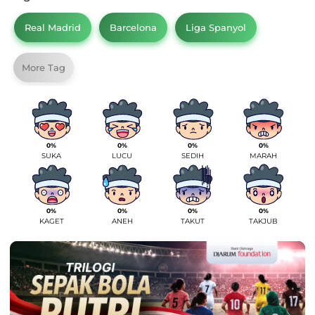
Real Madrid
Barcelona
Liga Spanyol
More Tag
0%
0%
0%
0%
SUKA
LUCU
SEDIH
MARAH
0%
0%
0%
0%
KAGET
ANEH
TAKUT
TAKJUB