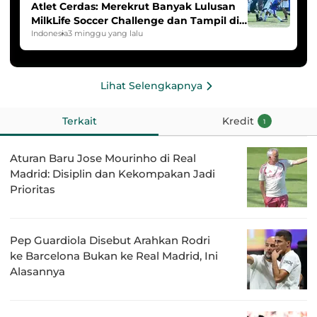
Atlet Cerdas: Merekrut Banyak Lulusan
MilkLife Soccer Challenge dan Tampil di
HYDROPLUS Soccer League
Indonesia
3 minggu yang lalu
Lihat Selengkapnya
Terkait
Kredit
1
Aturan Baru Jose Mourinho di Real
Madrid: Disiplin dan Kekompakan Jadi
Prioritas
Pep Guardiola Disebut Arahkan Rodri
ke Barcelona Bukan ke Real Madrid, Ini
Alasannya