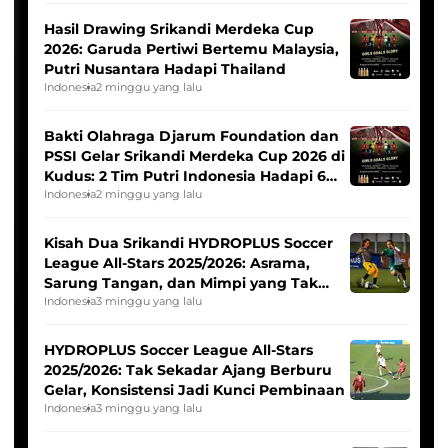
Hasil Drawing Srikandi Merdeka Cup
2026: Garuda Pertiwi Bertemu Malaysia,
Putri Nusantara Hadapi Thailand
Indonesia
2 minggu yang lalu
Bakti Olahraga Djarum Foundation dan
PSSI Gelar Srikandi Merdeka Cup 2026 di
Kudus: 2 Tim Putri Indonesia Hadapi 6
Tim Asia
Indonesia
2 minggu yang lalu
Kisah Dua Srikandi HYDROPLUS Soccer
League All-Stars 2025/2026: Asrama,
Sarung Tangan, dan Mimpi yang Tak
Pernah Padam
Indonesia
3 minggu yang lalu
HYDROPLUS Soccer League All-Stars
2025/2026: Tak Sekadar Ajang Berburu
Gelar, Konsistensi Jadi Kunci Pembinaan
Indonesia
3 minggu yang lalu