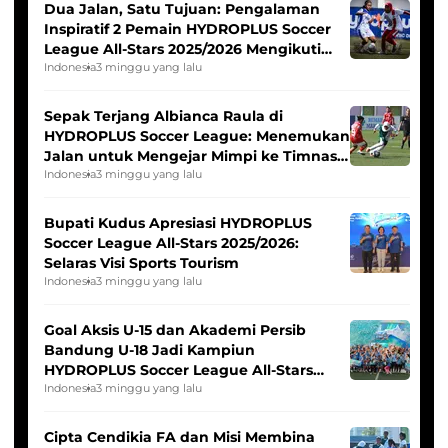
Dua Jalan, Satu Tujuan: Pengalaman
Inspiratif 2 Pemain HYDROPLUS Soccer
League All-Stars 2025/2026 Mengikuti
Seleksi Timnas Indonesia Putri
Indonesia
3 minggu yang lalu
Sepak Terjang Albianca Raula di
HYDROPLUS Soccer League: Menemukan
Jalan untuk Mengejar Mimpi ke Timnas
Indonesia Putri
Indonesia
3 minggu yang lalu
Bupati Kudus Apresiasi HYDROPLUS
Soccer League All-Stars 2025/2026:
Selaras Visi Sports Tourism
Indonesia
3 minggu yang lalu
Goal Aksis U-15 dan Akademi Persib
Bandung U-18 Jadi Kampiun
HYDROPLUS Soccer League All-Stars
2025/2026
Indonesia
3 minggu yang lalu
Cipta Cendikia FA dan Misi Membina