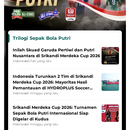
Trilogi Sepak Bola Putri
Inilah Skuad Garuda Pertiwi dan Putri
Nusantara di Srikandi Merdeka Cup 2026
Indonesia
3 hari yang lalu
Indonesia Turunkan 2 Tim di Srikandi
Merdeka Cup 2026: Mayoritas Hasil
Pemantauan di HYDROPLUS Soccer
League
Indonesia
1 minggu yang lalu
Srikandi Merdeka Cup 2026: Turnamen
Sepak Bola Putri Internasional Siap
Digelar di Kudus
Indonesia
1 minggu yang lalu