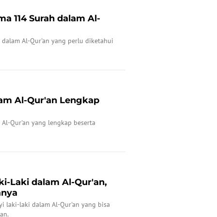
ma 114 Surah dalam Al-
h dalam Al-Qur'an yang perlu diketahui
am Al-Qur'an Lengkap
 Al-Qur'an yang lengkap beserta
i-Laki dalam Al-Qur'an,
anya
 laki-laki dalam Al-Qur'an yang bisa
an.