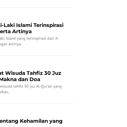
-Laki Islami Terinspirasi
serta Artinya
i Islami yang terinspirasi dari A-
ngan artinya.
t Wisuda Tahfiz 30 Juz
 Makna dan Doa
wisuda tahfiz 30 juz Al-Qur'an yang
ikan.
 tentang Kehamilan yang