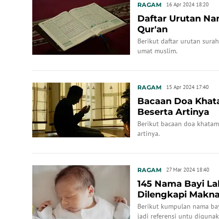
RAGAM
16 Apr 2024 18:20
Daftar Urutan Na
Qur'an
Berikut daftar urutan sura
umat muslim.
RAGAM
15 Apr 2024 17:40
Bacaan Doa Khat
Beserta Artinya
Berikut bacaan doa khatam
artinya.
RAGAM
27 Mar 2024 18:40
145 Nama Bayi Lak
Dilengkapi Makn
Berikut kumpulan nama bayi
jadi referensi untu digunak