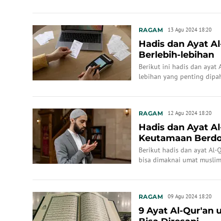
RAGAM
13 Agu 2024 18:20
Hadis dan Ayat Al
Berlebih-lebihan
Berikut ini hadis dan ayat 
lebihan yang penting dipa
RAGAM
12 Agu 2024 18:20
Hadis dan Ayat Al
Keutamaan Berd
Berikut hadis dan ayat Al
bisa dimaknai umat muslim
RAGAM
09 Agu 2024 18:20
9 Ayat Al-Qur'an