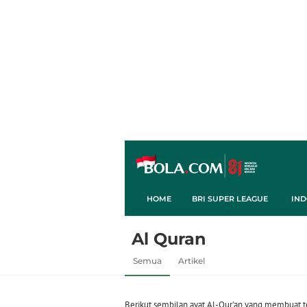
HOME
BRI SUPER LEAGUE
IND
Al Quran
Semua
Artikel
Berikut sembilan ayat Al-Qur'an yang membuat 