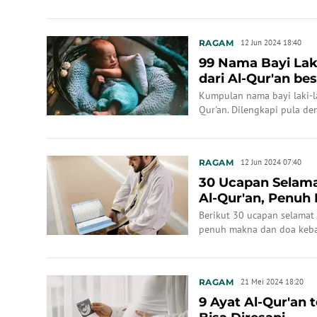
RAGAM
12 Jun 2024 18:40
99 Nama Bayi Laki
dari Al-Qur'an be
Kumpulan nama bayi laki-lak
Qur'an. Dilengkapi pula de
RAGAM
12 Jun 2024 07:40
30 Ucapan Selama
Al-Qur'an, Penuh
Berikut 30 ucapan selamat 
penuh makna dan doa keba
RAGAM
21 Mei 2024 18:20
9 Ayat Al-Qur'an