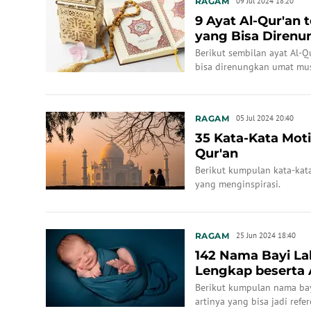
RAGAM
09 Jul 2024 18:20
9 Ayat Al-Qur'an
yang Bisa Diren
Berikut sembilan ayat Al-Q
bisa direnungkan umat mus
RAGAM
05 Jul 2024 20:40
35 Kata-Kata Motiv
Qur'an
Berikut kumpulan kata-kata
yang menginspirasi.
RAGAM
25 Jun 2024 18:40
142 Nama Bayi Lak
Lengkap beserta 
Berikut kumpulan nama bayi
artinya yang bisa jadi refe