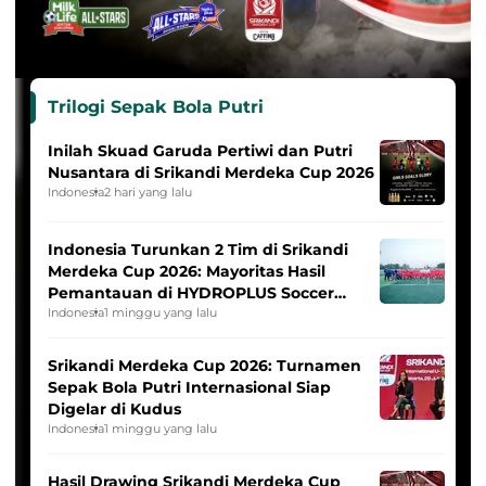
Trilogi Sepak Bola Putri
Inilah Skuad Garuda Pertiwi dan Putri
Nusantara di Srikandi Merdeka Cup 2026
Indonesia
2 hari yang lalu
Indonesia Turunkan 2 Tim di Srikandi
Merdeka Cup 2026: Mayoritas Hasil
Pemantauan di HYDROPLUS Soccer
League
Indonesia
1 minggu yang lalu
Srikandi Merdeka Cup 2026: Turnamen
Sepak Bola Putri Internasional Siap
Digelar di Kudus
Indonesia
1 minggu yang lalu
Hasil Drawing Srikandi Merdeka Cup