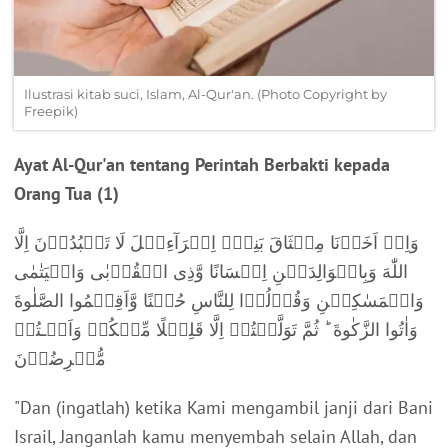
Ilustrasi kitab suci, Islam, Al-Qur'an. (Photo Copyright by
Freepik)
Ayat Al-Qur'an tentang Perintah Berbakti kepada
Orang Tua (1)
وَاِذۡ اَخَذۡنَا مِيۡثَاقَ بَنِىۡٓ اِسۡرَآءِيۡلَ لَا تَعۡبُدُوۡنَ اِلَّا
اللّٰهَ وَبِالۡوَالِدَيۡنِ اِحۡسَانًا وَّذِى الۡقُرۡبٰى وَالۡيَتٰمٰى
وَالۡمَسٰکِيۡنِ وَقُوۡلُوۡا لِلنَّاسِ حُسۡنًا وَّاَقِيۡمُوا الصَّلٰوةَ
وَاٰتُوا الزَّکٰوةَ ؕ ثُمَّ تَوَلَّيۡتُمۡ اِلَّا قَلِيۡلًا مِّنۡکُمۡ وَاَنۡـتُمۡ
مُّعۡرِضُوۡنَ
"Dan (ingatlah) ketika Kami mengambil janji dari Bani
Israil, Janganlah kamu menyembah selain Allah, dan