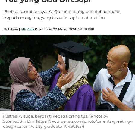
Berikut sembilan ayat Al-Qur'an tentang perintah berbakti
kepada orang tua, yang bisa diresapi umat muslim.
BolaCom |
Alfi Yuda
Diterbitkan 22 Maret 2024, 18:20 WIB
Ilustrasi wisuda, berbakti kepada orang tua. (Photo by
Solehuddin Din: https://www.pexels.com/photo/parents-greeting-
daughter-university-graduate-10460163/)