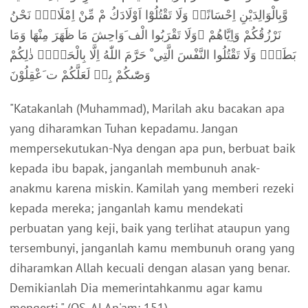
وَّبِالْوَالِدَيْنِ اِحْسَانًاۚ وَلَا تَقْتُلُوْٓا اَوْلَادَكُ مْ مِّنْ اِمْلَاقٍۗ نَحْنُ
نَرْزُقُكُمْ وَاِيَّاهُمْ ۚوَلَا تَقْرَبُوا الْف َوَاحِشَ مَا ظَهَرَ مِنْهَا وَمَا
بَطَنَۚ وَلَا تَقْتُلُوا النَّفْسَ الَّتِي ْ حَرَّمَ اللّٰهُ اِلَّا بِالْحَقِّۗ ذٰلِكُمْ
وَصّٰىكُمْ بِهٖ لَعَلَّكُمْ ت َعْقِلُوْنَ
"Katakanlah (Muhammad), Marilah aku bacakan apa
yang diharamkan Tuhan kepadamu. Jangan
mempersekutukan-Nya dengan apa pun, berbuat baik
kepada ibu bapak, janganlah membunuh anak-
anakmu karena miskin. Kamilah yang memberi rezeki
kepada mereka; janganlah kamu mendekati
perbuatan yang keji, baik yang terlihat ataupun yang
tersembunyi, janganlah kamu membunuh orang yang
diharamkan Allah kecuali dengan alasan yang benar.
Demikianlah Dia memerintahkanmu agar kamu
mengerti."
(QS. Al An'am: 151)