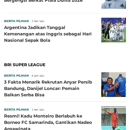
Bergengsi Berkat Piala Dunia 2026
BERITA PILIHAN
2 hari lalu
Argentina Jadikan Tanggal
Kemenangan atas Inggris sebagai Hari
Nasional Sepak Bola
BRI SUPER LEAGUE
BERITA PILIHAN
6 jam lalu
3 Fakta Menarik Rekrutan Anyar Persib
Bandung, Danijel Loncar: Pemain
Balkan Serba Bisa
BERITA PILIHAN
1 hari lalu
Resmi! Kadu Monteiro Berlabuh ke
Borneo FC Samarinda, Gantikan Nadeo
Argawinata