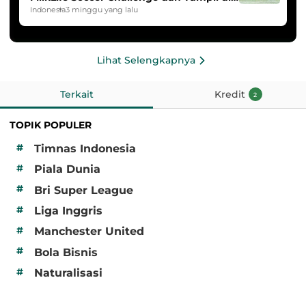
HYDROPLUS Soccer League
Indonesia
3 minggu yang lalu
Lihat Selengkapnya
Terkait
Kredit
2
TOPIK POPULER
#
Timnas Indonesia
#
Piala Dunia
#
Bri Super League
#
Liga Inggris
#
Manchester United
#
Bola Bisnis
#
Naturalisasi