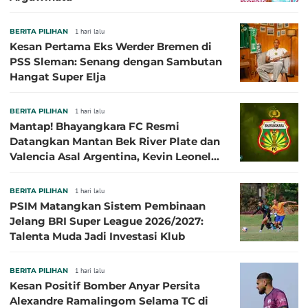
BERITA PILIHAN
1 hari lalu
Kesan Pertama Eks Werder Bremen di
PSS Sleman: Senang dengan Sambutan
Hangat Super Elja
BERITA PILIHAN
1 hari lalu
Mantap! Bhayangkara FC Resmi
Datangkan Mantan Bek River Plate dan
Valencia Asal Argentina, Kevin Leonel
Sibille
BERITA PILIHAN
1 hari lalu
PSIM Matangkan Sistem Pembinaan
Jelang BRI Super League 2026/2027:
Talenta Muda Jadi Investasi Klub
BERITA PILIHAN
1 hari lalu
Kesan Positif Bomber Anyar Persita
Alexandre Ramalingom Selama TC di