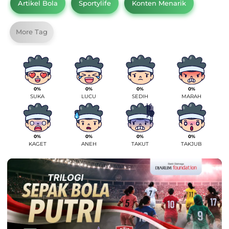
Artikel Bola
Sportylife
Konten Menarik
More Tag
0%
0%
0%
0%
SUKA
LUCU
SEDIH
MARAH
0%
0%
0%
0%
KAGET
ANEH
TAKUT
TAKJUB