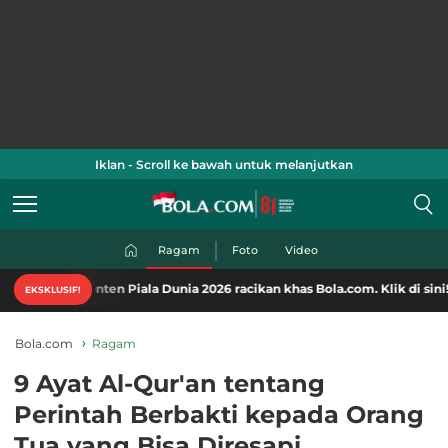
Iklan - Scroll ke bawah untuk melanjutkan
Ragam
Foto
Video
ten Piala Dunia 2026 racikan khas Bola.com. Klik di sini!
EKSKLUSIF!
Bola.com
Ragam
9 Ayat Al-Qur'an tentang
Perintah Berbakti kepada Orang
Tua yang Bisa Diresapi