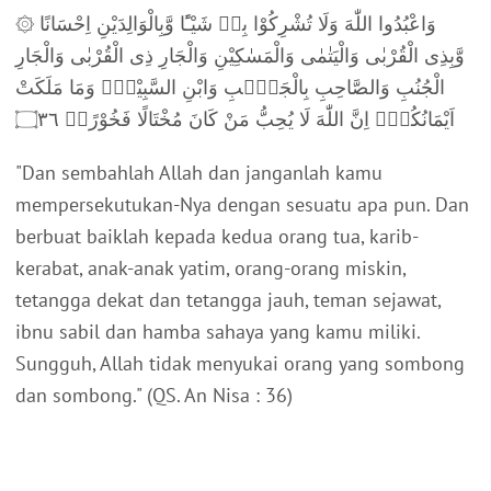
۞ وَاعْبُدُوا اللّٰهَ وَلَا تُشْرِكُوْا بِهٖ شَيْـًٔا وَّبِالْوَالِدَيْنِ اِحْسَانًا
وَّبِذِى الْقُرْبٰى وَالْيَتٰمٰى وَالْمَسٰكِيْنِ وَالْجَارِ ذِى الْقُرْبٰى وَالْجَارِ
الْجُنُبِ وَالصَّاحِبِ بِالْجَنْۢبِ وَابْنِ السَّبِيْلِۙ وَمَا مَلَكَتْ
اَيْمَانُكُمْۗ اِنَّ اللّٰهَ لَا يُحِبُّ مَنْ كَانَ مُخْتَالًا فَخُوْرًاۙ ۝٣٦
"Dan sembahlah Allah dan janganlah kamu
mempersekutukan-Nya dengan sesuatu apa pun. Dan
berbuat baiklah kepada kedua orang tua, karib-
kerabat, anak-anak yatim, orang-orang miskin,
tetangga dekat dan tetangga jauh, teman sejawat,
ibnu sabil dan hamba sahaya yang kamu miliki.
Sungguh, Allah tidak menyukai orang yang sombong
dan sombong."
(QS. An Nisa : 36)