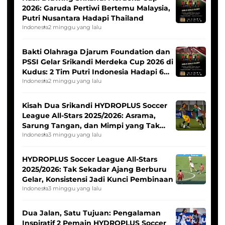
2026: Garuda Pertiwi Bertemu Malaysia,
Putri Nusantara Hadapi Thailand
Indonesia
2 minggu yang lalu
Bakti Olahraga Djarum Foundation dan
PSSI Gelar Srikandi Merdeka Cup 2026 di
Kudus: 2 Tim Putri Indonesia Hadapi 6
Tim Asia
Indonesia
2 minggu yang lalu
Kisah Dua Srikandi HYDROPLUS Soccer
League All-Stars 2025/2026: Asrama,
Sarung Tangan, dan Mimpi yang Tak
Pernah Padam
Indonesia
3 minggu yang lalu
HYDROPLUS Soccer League All-Stars
2025/2026: Tak Sekadar Ajang Berburu
Gelar, Konsistensi Jadi Kunci Pembinaan
Indonesia
3 minggu yang lalu
Dua Jalan, Satu Tujuan: Pengalaman
Inspiratif 2 Pemain HYDROPLUS Soccer