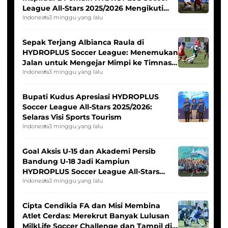
League All-Stars 2025/2026 Mengikuti
Seleksi Timnas Indonesia Putri
Indonesia
3 minggu yang lalu
Sepak Terjang Albianca Raula di
HYDROPLUS Soccer League: Menemukan
Jalan untuk Mengejar Mimpi ke Timnas
Indonesia Putri
Indonesia
3 minggu yang lalu
Bupati Kudus Apresiasi HYDROPLUS
Soccer League All-Stars 2025/2026:
Selaras Visi Sports Tourism
Indonesia
3 minggu yang lalu
Goal Aksis U-15 dan Akademi Persib
Bandung U-18 Jadi Kampiun
HYDROPLUS Soccer League All-Stars
2025/2026
Indonesia
3 minggu yang lalu
Cipta Cendikia FA dan Misi Membina
Atlet Cerdas: Merekrut Banyak Lulusan
MilkLife Soccer Challenge dan Tampil di