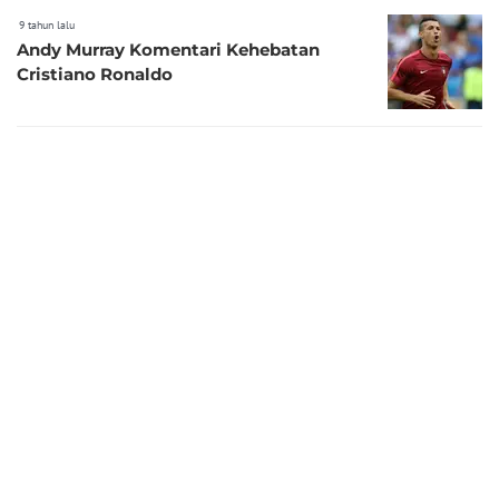
9 tahun lalu
Andy Murray Komentari Kehebatan
Cristiano Ronaldo
9 tahun lalu
Andy Murray Terancam Lengser dari
Peringkat Satu
9 tahun lalu
Djokovic Absen pada AS Terbuka 2017,
Murray Masih Diragukan