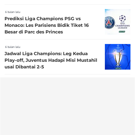
6 bulan lalu
Prediksi Liga Champions PSG vs
Monaco: Les Parisiens Bidik Tiket 16
Besar di Parc des Princes
6 bulan lalu
Jadwal Liga Champions: Leg Kedua
Play-off, Juventus Hadapi Misi Mustahil
usai Dibantai 2-5