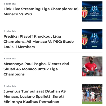
6 bulan lalu
Link Live Streaming Liga Champions: AS
Monaco Vs PSG
6 bulan lalu
Prediksi Playoff Knockout Liga
Champions, AS Monaco Vs PSG: Stade
Louis II Membara
6 bulan lalu
Merananya Paul Pogba, Dicoret dari
Skuad AS Monaco untuk Liga
Champions
6 bulan lalu
Juventus Tumpul saat Ditahan AS
Monaco, Luciano Spalletti Soroti
Minimnya Kualitas Permainan