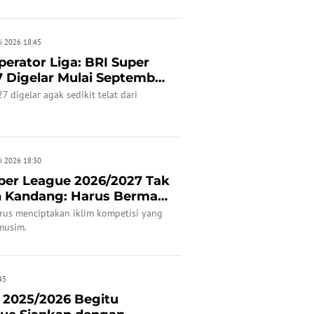
i 2026 18:45
perator Liga: BRI Super
 Digelar Mulai September
 digelar agak sedikit telat dari
i 2026 18:30
per League 2026/2027 Tak
h Kandang: Harus Bermain
erus menciptakan iklim kompetisi yang
musim.
45
 2025/2026 Begitu