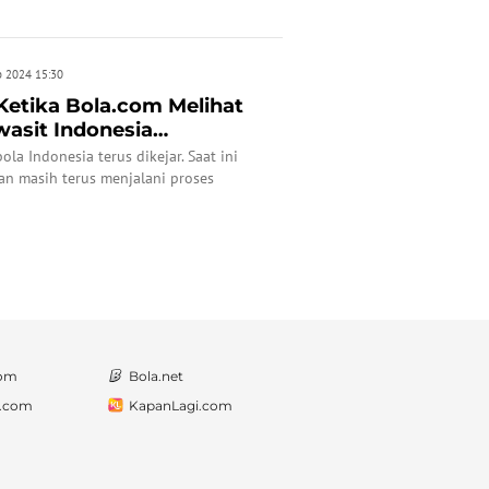
b 2024 15:30
etika Bola.com Melihat
asit Indonesia
R: ...
la Indonesia terus dikejar. Saat ini
an masih terus menjalani proses
com
Bola.net
a.com
KapanLagi.com