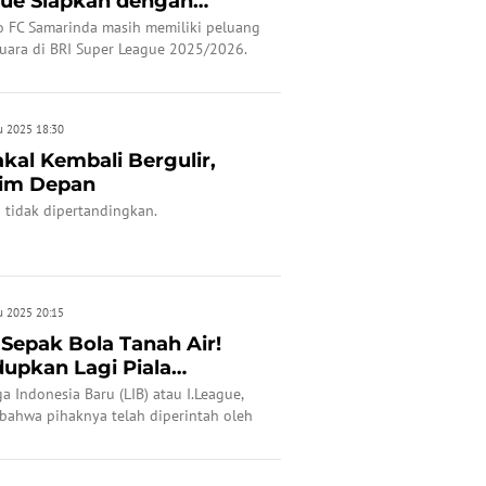
ague Siapkan dengan
n Te...
 FC Samarinda masih memiliki peluang
uara di BRI Super League 2025/2026.
u 2025 18:30
akal Kembali Bergulir,
sim Depan
 tidak dipertandingkan.
u 2025 20:15
Sepak Bola Tanah Air!
dupkan Lagi Piala
a Indonesia Baru (LIB) atau I.League,
 bahwa pihaknya telah diperintah oleh
untuk menghidupkan kembali Piala
26/2027.