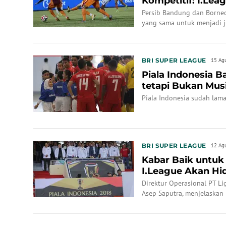
Kompetitif: I.Le
Matang Laga Peka
Persib Bandung dan Borneo
yang sama untuk menjadi j
BRI SUPER LEAGUE
15 Ag
Piala Indonesia B
tetapi Bukan Mu
Piala Indonesia sudah lama
BRI SUPER LEAGUE
12 Ag
Kabar Baik untuk 
I.League Akan Hi
Indonesia Mula...
Direktur Operasional PT Lig
Asep Saputra, menjelaskan
Ketua PSSI, Erick Thohir, 
Indonesia mulai musim 20