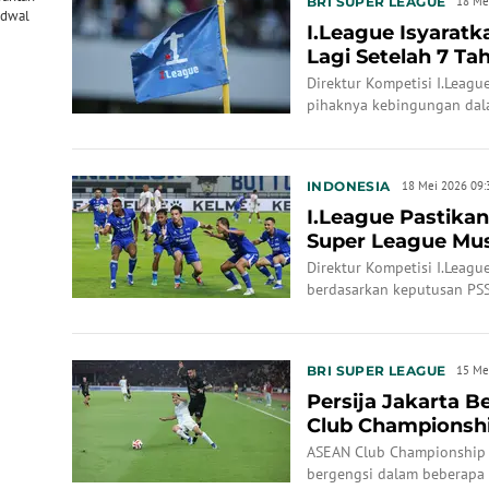
BRI SUPER LEAGUE
18 Me
adwal
I.League Isyaratk
Lagi Setelah 7 Ta
Digelar ...
Direktur Kompetisi I.Leag
pihaknya kebingungan dal
pendamping kompetisi unt
INDONESIA
18 Mei 2026 09:
I.League Pastika
Super League Mus
Hapus Aturan ...
Direktur Kompetisi I.Leag
berdasarkan keputusan PSS
League 2026/2027 masih t
BRI SUPER LEAGUE
15 Me
Persija Jakarta 
Club Championshi
Penjelasan I.L...
ASEAN Club Championship
bergengsi dalam beberapa 