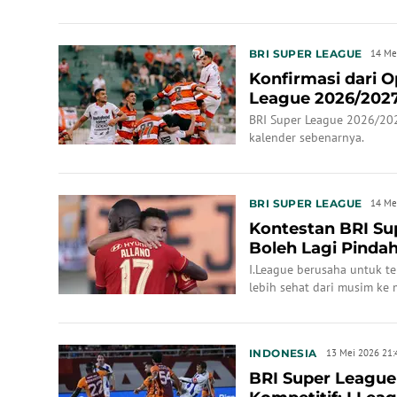
BRI SUPER LEAGUE
14 Me
Konfirmasi dari O
League 2026/2027
2026
BRI Super League 2026/2027
kalender sebenarnya.
BRI SUPER LEAGUE
14 Me
Kontestan BRI Su
Boleh Lagi Pinda
di Stadi...
I.League berusaha untuk t
lebih sehat dari musim ke 
INDONESIA
13 Mei 2026 21:
BRI Super League