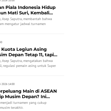
i 2026 10:00
an Piala Indonesia Hidup
hun Mati Suri, Kembali
ue, Asep Saputra, membantah bahwa
am mengatur jadwal turnamen
uk musim depan.
30
n Kuota Legiun Asing
im Depan Tetap 11, tapi
ue, Asep Saputra, mengatakan bahwa
I, regulasi pemain asing untuk Super
etap sama.
i 2026 14:00
Berpeluang Main di ASEAN
p Musim Depan? Ini
 menjadi turnamen yang cukup
musim terakhir.