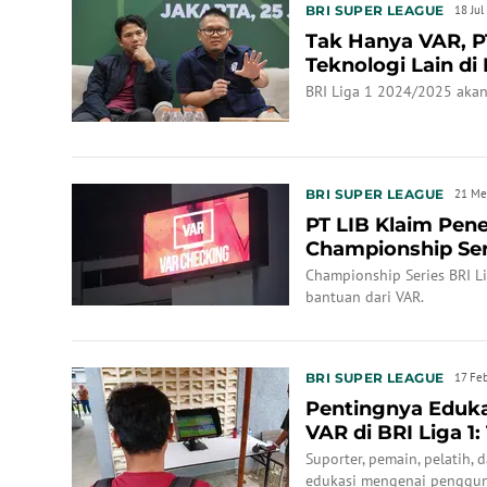
BRI SUPER LEAGUE
18 Jul
Tak Hanya VAR, P
Teknologi Lain di 
BRI Liga 1 2024/2025 akan
BRI SUPER LEAGUE
21 Me
PT LIB Klaim Pene
Championship Ser
Sukses: B...
Championship Series BRI 
bantuan dari VAR.
BRI SUPER LEAGUE
17 Fe
Pentingnya Eduk
VAR di BRI Liga 1
Dicek Lewat ...
Suporter, pemain, pelatih
edukasi mengenai penggun