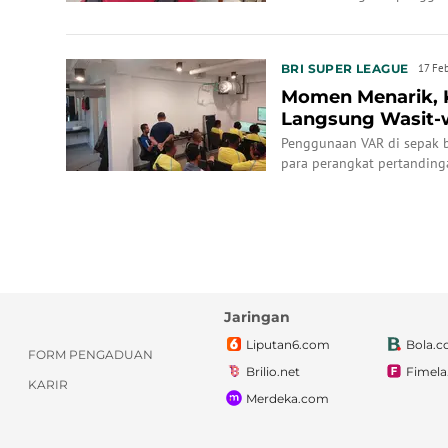
BRI SUPER LEAGUE
17 Fe
Momen Menarik, K
Langsung Wasit-w
Mengoperasikan VA
Penggunaan VAR di sepak bo
para perangkat pertanding
pelatihan.
Jaringan
Liputan6.com
Bola.
FORM PENGADUAN
Brilio.net
Fimel
KARIR
Merdeka.com