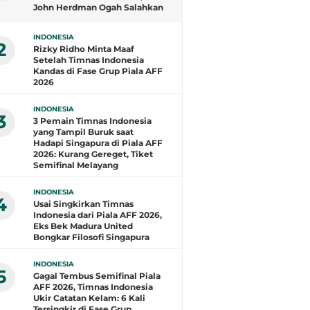
John Herdman Ogah Salahkan
Wasit dan Puji Singapura
INDONESIA
2
Rizky Ridho Minta Maaf
Setelah Timnas Indonesia
Kandas di Fase Grup Piala AFF
2026
INDONESIA
3
3 Pemain Timnas Indonesia
yang Tampil Buruk saat
Hadapi Singapura di Piala AFF
2026: Kurang Gereget, Tiket
Semifinal Melayang
INDONESIA
4
Usai Singkirkan Timnas
Indonesia dari Piala AFF 2026,
Eks Bek Madura United
Bongkar Filosofi Singapura
INDONESIA
5
Gagal Tembus Semifinal Piala
AFF 2026, Timnas Indonesia
Ukir Catatan Kelam: 6 Kali
Tersingkir di Fase Grup