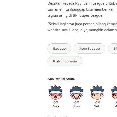
Desakan kepada PSSI dan I.League untuk m
turnamen itu dianggap bisa memberikan 
legiun asing di BRI Super League.
"Sekali lagi saya juga pernah bilang kemar
website-nya I.League ya, mungkin dalam s
ILeague
Asep Saputra
BR
Piala Indonesia
0%
0%
0%
Suka
Lucu
Sedih
M