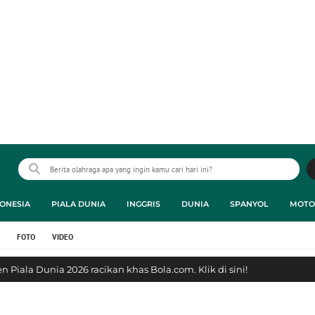
ONESIA
PIALA DUNIA
INGGRIS
DUNIA
SPANYOL
MOTO
FOTO
VIDEO
 Piala Dunia 2026 racikan khas Bola.com. Klik di sini!