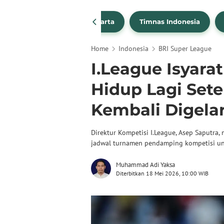
PSSI
Persija Jakarta
Timnas Indonesia
Home
Indonesia
BRI Super League
I.League Isyara
Hidup Lagi Sete
Kembali Digela
Direktur Kompetisi I.League, Asep Saput
jadwal turnamen pendamping kompetisi u
Muhammad Adi Yaksa
Diterbitkan 18 Mei 2026, 10:00 WIB