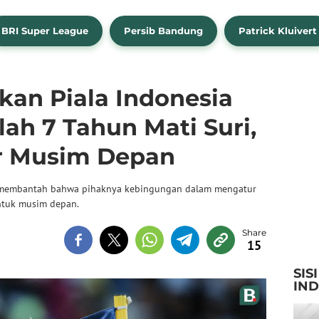
BRI Super League
Persib Bandung
Patrick Kluivert
tkan Piala Indonesia
lah 7 Tahun Mati Suri,
r Musim Depan
ra, membantah bahwa pihaknya kebingungan dalam mengatur
ntuk musim depan.
15
SIS
IN