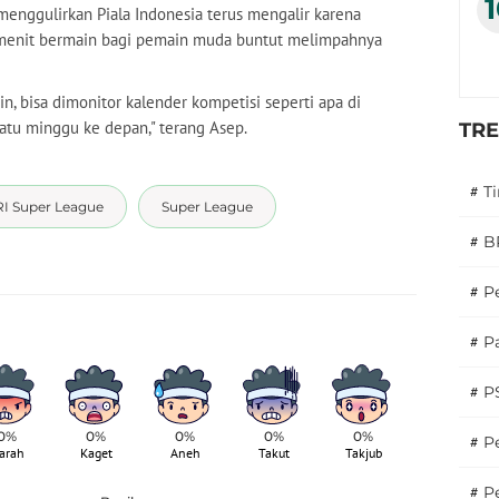
enggulirkan Piala Indonesia terus mengalir karena
menit bermain bagi pemain muda buntut melimpahnya
in, bisa dimonitor kalender kompetisi seperti apa di
atu minggu ke depan," terang Asep.
TR
#
T
I Super League
Super League
#
B
#
P
#
Pa
#
P
0%
0%
0%
0%
0%
#
Pe
arah
Kaget
Aneh
Takut
Takjub
#
P