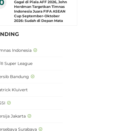
10
Gagal di Piala AFF 2026, John
Herdman Targetkan Timnas
Indonesia Juara FIFA ASEAN
Cup September-Oktober
2026: Sudah di Depan Mata
ENDING
imnas Indonesia
RI Super League
ersib Bandung
trick Kluivert
SSI
rsija Jakarta
ersebaya Surabaya