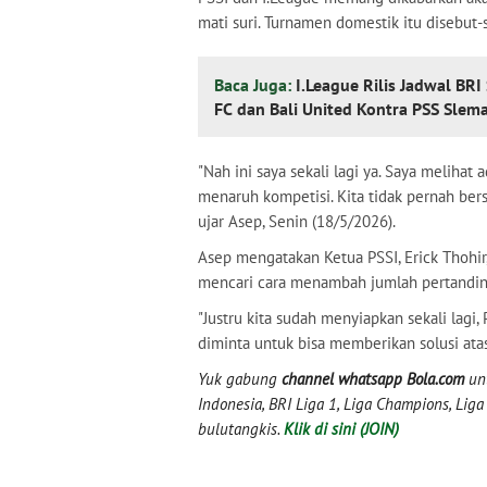
mati suri. Turnamen domestik itu disebut
Baca Juga:
I.League Rilis Jadwal BR
FC dan Bali United Kontra PSS Sle
"Nah ini saya sekali lagi ya. Saya melihat
menaruh kompetisi. Kita tidak pernah be
ujar Asep, Senin (18/5/2026).
Asep mengatakan Ketua PSSI, Erick Thohir
mencari cara menambah jumlah pertandi
"Justru kita sudah menyiapkan sekali lag
diminta untuk bisa memberikan solusi ata
Yuk gabung
channel whatsapp Bola.com
unt
Indonesia, BRI Liga 1, Liga Champions, Liga I
bulutangkis.
Klik di sini (JOIN)