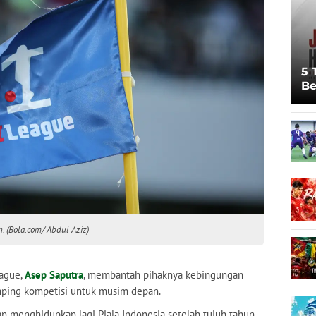
5 
Be
Pi
Sp
Ju
. (Bola.com/ Abdul Aziz)
eague,
Asep Saputra
, membantah pihaknya kebingungan
ping kompetisi untuk musim depan.
n menghidupkan lagi Piala Indonesia setelah tujuh tahun