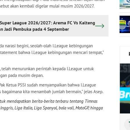
-sebut akan kembali digelar mulai musim 2026/2027.
I Super League 2026/2027: Arema FC Vs Kalteng
man Jadi Pembuka pada 4 September
 ada narasi begini, seolah-olah I.League kebingungan
rstatement bahwa I.League kebingungan mencari tempat,"
, telah menurunkan perintah kepada I.League untuk
ngan pada musim depan.
i, Pak Ketua PSSI sudah menyampaikan bahwa I.League
s bagaimana kita menambah jumlah bermain," jelas Asep.
uk mendapatkan berita-berita terbaru tentang Timnas
nggris, Liga Italia, Liga Spanyol, bola voli, MotoGP, hingga