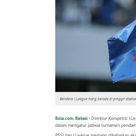
Bendera I.League hang berada di pinggir stadion
Bola.com, Bekasi -
Direktur Kompetisi I.L
dalam mengatur jadwal turnamen pendam
PSSI dan I.League memang dikabarkan aka