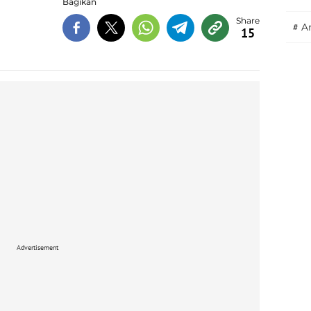
Bagikan
#
A
15
Advertisement