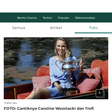
Berita Utama
Terkini
Populer
Rekomendasi
Semua
Artikel
Foto
5
9 tahun lalu
FOTO: Cantiknya Caroline Wozniacki dan Trofi