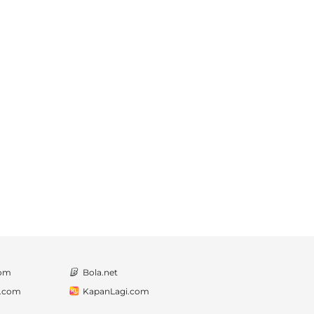
com
Bola.net
a.com
KapanLagi.com