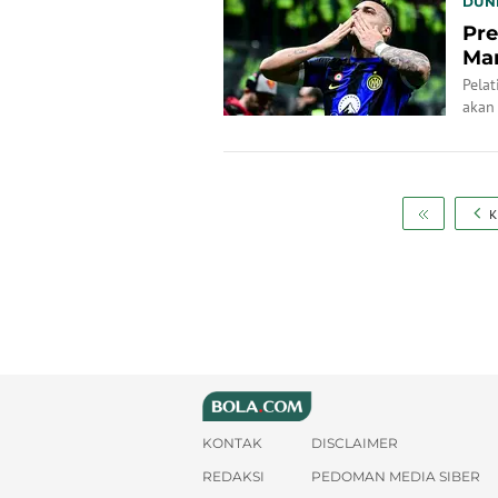
DUN
Pre
Mar
Bal
Pelat
akan 
K
KONTAK
DISCLAIMER
REDAKSI
PEDOMAN MEDIA SIBER