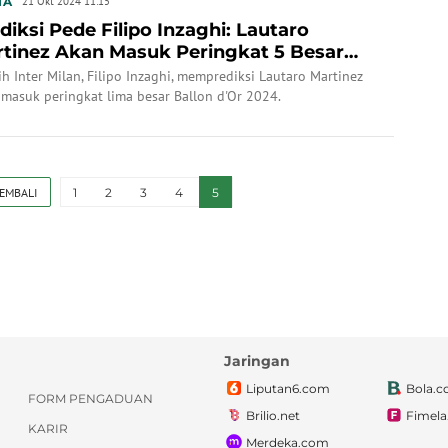
IA
21 Okt 2024 11:15
diksi Pede Filipo Inzaghi: Lautaro
tinez Akan Masuk Peringkat 5 Besar
lon d'Or 20...
ih Inter Milan, Filipo Inzaghi, memprediksi Lautaro Martinez
masuk peringkat lima besar Ballon d'Or 2024.
EMBALI
1
2
3
4
5
Jaringan
Liputan6.com
Bola.
FORM PENGADUAN
Brilio.net
Fimel
KARIR
Merdeka.com