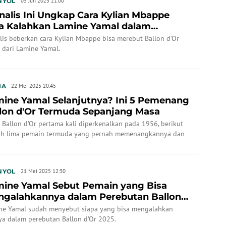
NYOL
05 Jun 2025 21:00
nalis Ini Ungkap Cara Kylian Mbappe
a Kalahkan Lamine Yamal dalam
ebutan Ballon d...
lis beberkan cara Kylian Mbappe bisa merebut Ballon d’Or
 dari Lamine Yamal.
IA
22 Mei 2025 20:45
ine Yamal Selanjutnya? Ini 5 Pemenang
lon d'Or Termuda Sepanjang Masa
 Ballon d’Or pertama kali diperkenalkan pada 1956, berikut
ah lima pemain termuda yang pernah memenangkannya dan
a usia mereka saat itu?
NYOL
21 Mei 2025 12:30
ine Yamal Sebut Pemain yang Bisa
galahkannya dalam Perebutan Ballon
r 2025
ne Yamal sudah menyebut siapa yang bisa mengalahkan
ya dalam perebutan Ballon d’Or 2025.