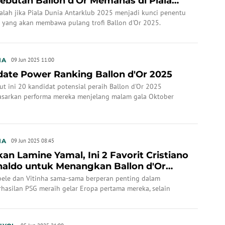
ebutan Ballon d'Or Memanas di Piala
ia Antarkl...
alah jika Piala Dunia Antarklub 2025 menjadi kunci penentu
a yang akan membawa pulang trofi Ballon d'Or 2025.
IA
09 Jun 2025 11:00
ate Power Ranking Ballon d'Or 2025
ut ini 20 kandidat potensial peraih Ballon d'Or 2025
asarkan performa mereka menjelang malam gala Oktober
atang.
IA
09 Jun 2025 08:45
an Lamine Yamal, Ini 2 Favorit Cristiano
aldo untuk Menangkan Ballon d'Or
25
ele dan Vitinha sama-sama berperan penting dalam
hasilan PSG meraih gelar Eropa pertama mereka, selain
asi domestik.