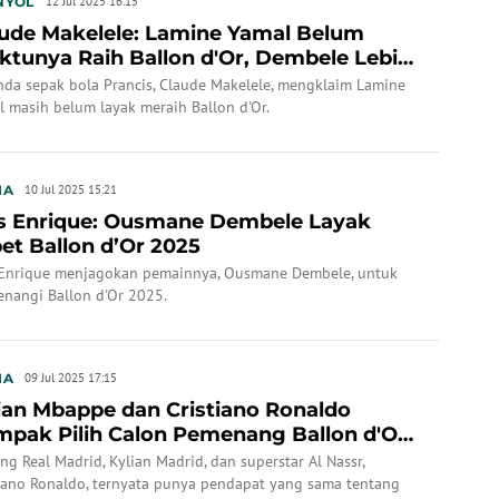
NYOL
12 Jul 2025 16:15
ude Makelele: Lamine Yamal Belum
tunya Raih Ballon d'Or, Dembele Lebih
yak
nda sepak bola Prancis, Claude Makelele, mengklaim Lamine
 masih belum layak meraih Ballon d'Or.
IA
10 Jul 2025 15:21
s Enrique: Ousmane Dembele Layak
et Ballon d’Or 2025
 Enrique menjagokan pemainnya, Ousmane Dembele, untuk
nangi Ballon d'Or 2025.
IA
09 Jul 2025 17:15
ian Mbappe dan Cristiano Ronaldo
pak Pilih Calon Pemenang Ballon d'Or
25
ng Real Madrid, Kylian Madrid, dan superstar Al Nassr,
tiano Ronaldo, ternyata punya pendapat yang sama tentang