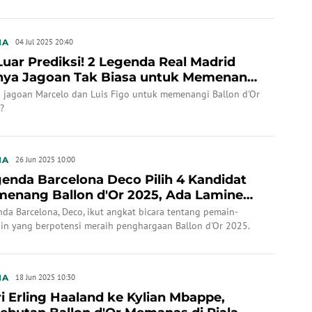
in yang berhak memenangi penghargaan Ballon d'Or 2025.
IA
04 Jul 2025 20:40
Luar Prediksi! 2 Legenda Real Madrid
ya Jagoan Tak Biasa untuk Memenangi
lon d'Or...
a jagoan Marcelo dan Luis Figo untuk memenangi Ballon d'Or
?
IA
26 Jun 2025 10:00
enda Barcelona Deco Pilih 4 Kandidat
enang Ballon d'Or 2025, Ada Lamine
al dan Pe...
da Barcelona, Deco, ikut angkat bicara tentang pemain-
in yang berpotensi meraih penghargaan Ballon d'Or 2025.
IA
18 Jun 2025 10:30
i Erling Haaland ke Kylian Mbappe,