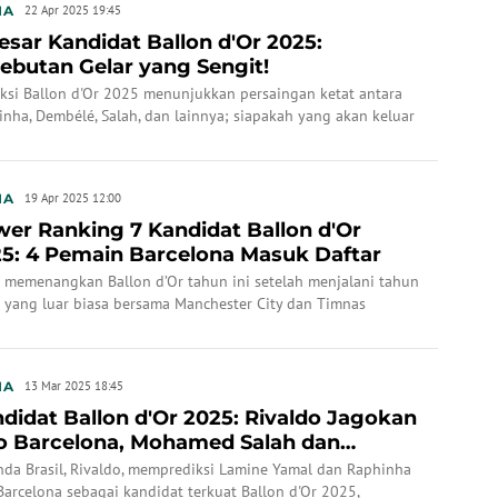
IA
22 Apr 2025 19:45
esar Kandidat Ballon d'Or 2025:
ebutan Gelar yang Sengit!
iksi Ballon d'Or 2025 menunjukkan persaingan ketat antara
nha, Dembélé, Salah, dan lainnya; siapakah yang akan keluar
gai pemenang?
IA
19 Apr 2025 12:00
er Ranking 7 Kandidat Ballon d'Or
5: 4 Pemain Barcelona Masuk Daftar
i memenangkan Ballon d’Or tahun ini setelah menjalani tahun
 yang luar biasa bersama Manchester City dan Timnas
ol, menjadi pemain ketiga selain Lionel Messi dan Cristiano
ldo yang berhasil meraih penghargaan bergengsi dari France
all sejak 2007.
IA
13 Mar 2025 18:45
didat Ballon d'Or 2025: Rivaldo Jagokan
 Barcelona, Mohamed Salah dan
icius Antre...
nda Brasil, Rivaldo, memprediksi Lamine Yamal dan Raphinha
Barcelona sebagai kandidat terkuat Ballon d'Or 2025,