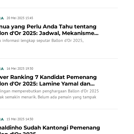
IA
20 Mei 2025 15:45
ua yang Perlu Anda Tahu tentang
lon d'Or 2025: Jadwal, Mekanisme
ilaian, dan Kand...
 informasi lengkap seputar Ballon d'Or 2025,
IA
16 Mei 2025 19:30
wer Ranking 7 Kandidat Pemenang
lon d'Or 2025: Lamine Yamal dan
mane Dembele Bersa...
aingan memperebutkan penghargaan Ballon d'Or 2025
ak semakin menarik. Belum ada pemain yang tampak
nan dan melenggang mudah untuk menyabet trofi tersebut.
IA
15 Mei 2025 14:30
naldinho Sudah Kantongi Pemenang