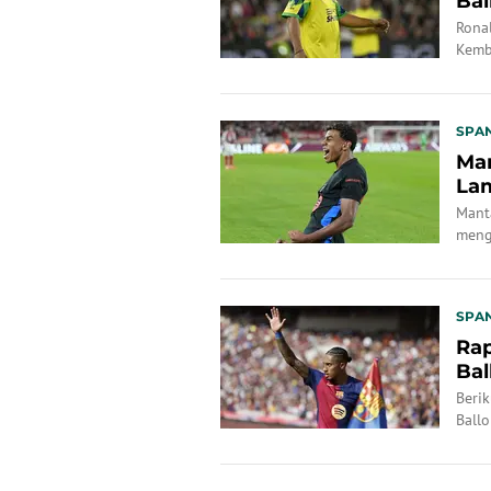
Bal
Rona
Kemb
SPA
Man
Lam
Manta
meng
SPA
Rap
Bal
Sen
Beri
Ballo