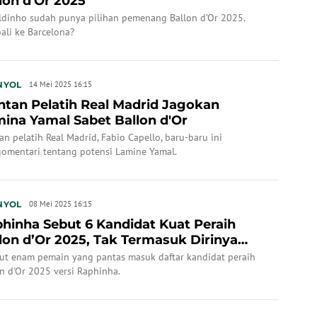
lon d'Or 2025
ldinho sudah punya pilihan pemenang Ballon d’Or 2025.
ali ke Barcelona?
NYOL
14 Mei 2025 16:15
tan Pelatih Real Madrid Jagokan
ina Yamal Sabet Ballon d'Or
n pelatih Real Madrid, Fabio Capello, baru-baru ini
omentari tentang potensi Lamine Yamal.
NYOL
08 Mei 2025 16:15
hinha Sebut 6 Kandidat Kuat Peraih
lon d’Or 2025, Tak Termasuk Dirinya
diri
kut enam pemain yang pantas masuk daftar kandidat peraih
n d'Or 2025 versi Raphinha.