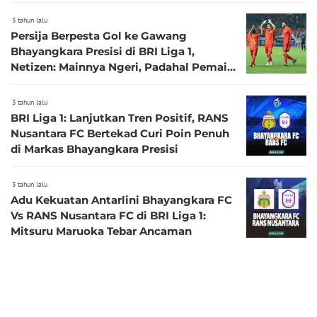
3 tahun lalu
Persija Berpesta Gol ke Gawang
Bhayangkara Presisi di BRI Liga 1,
Netizen: Mainnya Ngeri, Padahal Pemain
Asing Belum Lengkap
3 tahun lalu
BRI Liga 1: Lanjutkan Tren Positif, RANS
Nusantara FC Bertekad Curi Poin Penuh
di Markas Bhayangkara Presisi
3 tahun lalu
Adu Kekuatan Antarlini Bhayangkara FC
Vs RANS Nusantara FC di BRI Liga 1:
Mitsuru Maruoka Tebar Ancaman
KONTAK
DISCLAIMER
FORM PENGADUAN
REDAKSI